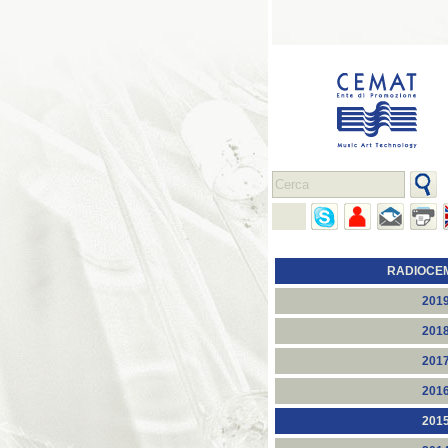
RADIOCE
201
201
201
201
201