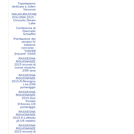
Trasmissione
dedicata a Julien
Vincenot
INAUGURAZIONE
POLONIA 2015 -
Concerto Dream
Lake
Conferenza di
Giancarlo
Schiaffini
Premiazione dei
vincitori IV
edizione
concorso -
"Indicibili
(In)canti" 03/06
RASSEGNA
RISUONANZE
2015 incontri di
nuove musiche
2/06 sera
RASSEGNA
RISUONANZE
2015-R.Rescigno
t.ne-2/06
pomeriggio
RASSEGNA
RISUONANZE
2015-Duo
Kozato
D'Aronzo-1/6
pomeriggio
RASSEGNA
RISUONANZE
2015-A:Loffredo
pf-1/6 mattino
RASSEGNA
RISUONANZE
2015 incontri di