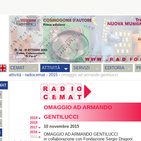
CEMAT
ATTIVITÀ
SERVIZI
EDITORIA
PR
attività
-
radiocemat
-
2015
-
omaggio ad armando gentilucci
MAT
9
8
OMAGGIO AD ARMANDO
7
GENTILUCCI
2019
2018
6
10 novembre 2015
2017
2016
5
OMAGGIO AD ARMANDO GENTILUCCI
2015
in collaborazione con Fondazione Sergio Dragoni