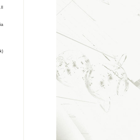
Il
ia
k)