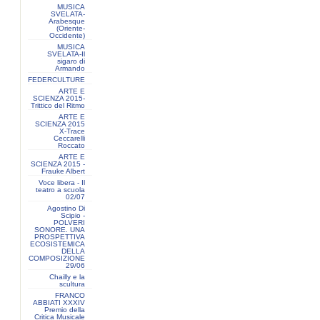
MUSICA
SVELATA-
Arabesque
(Oriente-
Occidente)
MUSICA
SVELATA-Il
sigaro di
Armando
FEDERCULTURE
ARTE E
SCIENZA 2015-
Trittico del Ritmo
ARTE E
SCIENZA 2015
X-Trace
Ceccarelli
Roccato
ARTE E
SCIENZA 2015 -
Frauke Albert
Voce libera - Il
teatro a scuola
02/07
Agostino Di
Scipio -
POLVERI
SONORE. UNA
PROSPETTIVA
ECOSISTEMICA
DELLA
COMPOSIZIONE
29/06
Chailly e la
scultura
FRANCO
ABBIATI XXXIV
Premio della
Critica Musicale