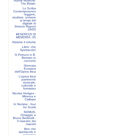
nuove musiche-
Trio Bisiak-
Lo Scriba
Contemporaneo
- leggere,
studiare, scrivere
ai tempi del
digitale di
Simone Raponi
29/05
#ESERCIZI DI
MEMORIA. 05
Alziamo il volume
Libro: che
Spettacolo!
G.Petrucci e B.
Berman in
concerto
Giornata
Europea
dell'Opera lirica
L’opera lirica
patrimonio
musicale,
culturale e
formativo
Nicolas Hodges -
Minerva e
Calliope
In Nomine - four
for Scelsi
NOMUS-
Omaggio a
Bruno Bettinelli -
Il maestro dei
maestri
libro che
spettacolo e
rassegna