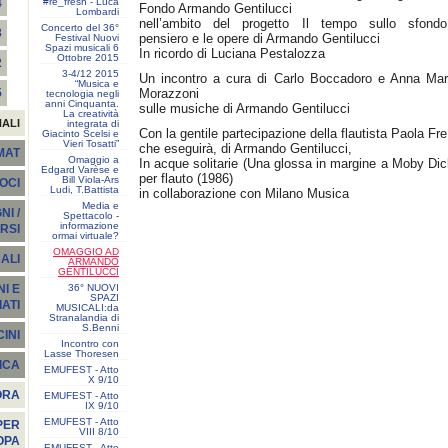
#re_fresh - Luca
4
Fondo Armando Gentilucci
Lombardi
nell’ambito del progetto Il tempo sullo sfondo.
Concerto del 36°
3
pensiero e le opere di Armando Gentilucci
Festival Nuovi
Spazi musicali 6
In ricordo di Luciana Pestalozza
Ottobre 2015
2
3-4/12 2015
Un incontro a cura di Carlo Boccadoro e Anna Mar
“Musica e
Morazzoni
5
tecnologia negli
anni Cinquanta.
sulle musiche di Armando Gentilucci
La creatività
NALI
integrata di
Con la gentile partecipazione della flautista Paola Fre
Giacinto Scelsi e
Vieri Tosatti”
che eseguirà, di Armando Gentilucci,
EMAT
Omaggio a
In acque solitarie (Una glossa in margine a Moby Dic
Edgard Varèse e
per flauto (1986)
Bill Viola-Ars
SOCI
Ludi, T.Battista
in collaborazione con Milano Musica
Media e
I /
Spettacolo -
informazione
RSI
ormai virtuale?
OMAGGIO AD
ALI
ARMANDO
GENTILUCCI
36° NUOVI
I E
SPAZI
ATI
MUSICALI:da
Stranalandia di
S.Benni
INI
Incontro con
Lasse Thoresen
ICA
EMUFEST - Atto
X 9/10
ORA
EMUFEST - Atto
IX 9/10
EMUFEST - Atto
PER
VIII 8/10
OPA
EMUFEST - Atto