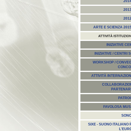
201
201
201
ARTE E SCIENZA 201
ATTIVITÀ ISTITUZIO
INIZIATIVE C
INIZIATIVE / CENTRI 
WORKSHOP / CONVEGN
CONCO
ATTIVITÀ INTERNAZION
COLLABORAZION
PARTENARI
PATROC
FAVOLOSA MUS
SON
SIXE - SUONO ITALIANO 
L'EUR