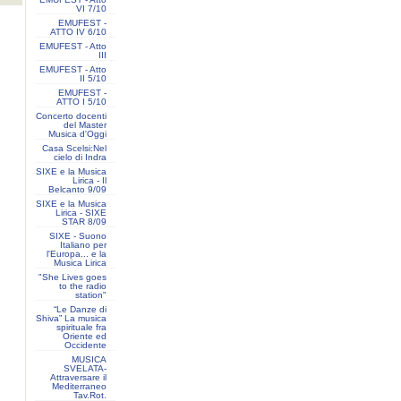
VI 7/10
EMUFEST -
ATTO IV 6/10
EMUFEST - Atto
III
EMUFEST - Atto
II 5/10
EMUFEST -
ATTO I 5/10
Concerto docenti
del Master
Musica d'Oggi
Casa Scelsi:Nel
cielo di Indra
SIXE e la Musica
Lirica - Il
Belcanto 9/09
SIXE e la Musica
Lirica - SIXE
STAR 8/09
SIXE - Suono
Italiano per
l'Europa... e la
Musica Lirica
"She Lives goes
to the radio
station"
“Le Danze di
Shiva” La musica
spirituale fra
Oriente ed
Occidente
MUSICA
SVELATA-
Attraversare il
Mediterraneo
Tav.Rot.