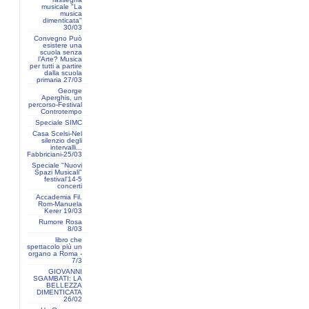
musicale "La
musica
dimenticata"
30/03
Convegno Può
esistere una
scuola senza
l’Arte? Musica
per tutti a partire
dalla scuola
primaria 27/03
George
Aperghis, un
percorso-Festival
Controtempo
Speciale SIMC
Casa Scelsi-Nel
silenzio degli
intervalli...
Fabbriciani-25/03
Speciale "Nuovi
Spazi Musicali"
festival'14-5
concerti
Accademia Fil.
Rom-Manuela
Kerer 19/03
Rumore Rosa
8/03
libro che
spettacolo più un
organo a Roma -
7/3
GIOVANNI
SGAMBATI: LA
BELLEZZA
DIMENTICATA
26/02