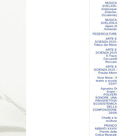
MUSICA
SVELATA-
Arabesque
(Oriente-
Occidente)
MUSICA
SVELATA-Il
sigaro di
Armando
FEDERCULTURE
ARTE E
SCIENZA 2015-
Trittico del Ritmo
ARTE E
SCIENZA 2015
X-Trace
Ceccarelli
Roccato
ARTE E
SCIENZA 2015 -
Frauke Albert
Voce libera - Il
teatro a scuola
02/07
Agostino Di
Scipio -
POLVERI
SONORE. UNA
PROSPETTIVA
ECOSISTEMICA
DELLA
COMPOSIZIONE
29/06
Chailly e la
scultura
FRANCO
ABBIATI XXXIV
Premio della
Critica Musicale