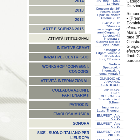
#re_fresh - Luca
Categor
2014
Lombardi
Direzio
Concerto del 36°
2013
Festival Nuovi
Simone
Spazi musicali 6
• [Prem
Ottobre 2015
2012
Domini
3-4/12 2015
“Musica e
electro
ARTE E SCIENZA 2015
tecnologia negli
Maria 
anni Cinquanta.
La creatività
tape
(8
ATTIVITÀ ISTITUZIONALI
integrata di
Christi
Giacinto Scelsi e
Vieri Tosatti”
Giorgio
INIZIATIVE CEMAT
Omaggio a
electro
Edgard Varèse e
flauti 
Bill Viola-Ars
INIZIATIVE / CENTRI SOCI
Ludi, T.Battista
percus
Media e
WORKSHOP / CONVEGNI /
Spettacolo -
informazione
CONCORSI
ormai virtuale?
OMAGGIO AD
ATTIVITÀ INTERNAZIONALI
ARMANDO
GENTILUCCI
36° NUOVI
COLLABORAZIONI E
SPAZI
PARTENARIATI
MUSICALI:da
Stranalandia di
S.Benni
PATROCINI
Incontro con
Lasse Thoresen
FAVOLOSA MUSICA
EMUFEST - Atto
X 9/10
SONORA
EMUFEST - Atto
IX 9/10
EMUFEST - Atto
SIXE - SUONO ITALIANO PER
VIII 8/10
L'EUROPA
EMUFEST - Atto