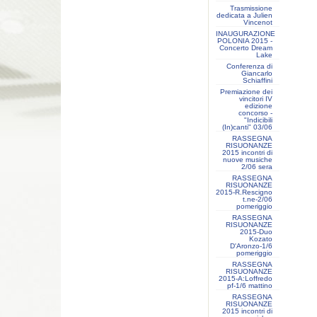
Trasmissione
dedicata a Julien
Vincenot
INAUGURAZIONE
POLONIA 2015 -
Concerto Dream
Lake
Conferenza di
Giancarlo
Schiaffini
Premiazione dei
vincitori IV
edizione
concorso -
"Indicibili
(In)canti" 03/06
RASSEGNA
RISUONANZE
2015 incontri di
nuove musiche
2/06 sera
RASSEGNA
RISUONANZE
2015-R.Rescigno
t.ne-2/06
pomeriggio
RASSEGNA
RISUONANZE
2015-Duo
Kozato
D'Aronzo-1/6
pomeriggio
RASSEGNA
RISUONANZE
2015-A:Loffredo
pf-1/6 mattino
RASSEGNA
RISUONANZE
2015 incontri di