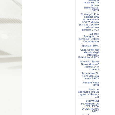
musicale "La
musica
dimenticata"
30/03
Convegno Può
esistere una
scuola senza
l’Arte? Musica
per tutti a partire
dalla scuola
primaria 27/03
George
Aperghis, un
percorso-Festival
Controtempo
Speciale SIMC
Casa Scelsi-Nel
silenzio degli
intervalli...
Fabbriciani-25/03
Speciale "Nuovi
Spazi Musicali"
festival'14-5
concerti
Accademia Fil.
Rom-Manuela
Kerer 19/03
Rumore Rosa
8/03
libro che
spettacolo più un
organo a Roma -
7/3
GIOVANNI
SGAMBATI: LA
BELLEZZA
DIMENTICATA
26/02