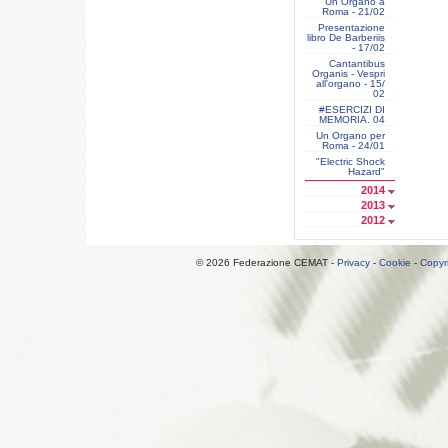
Un Organo a
Roma - 21/02
Presentazione
libro De Barberiis
- 17/02
Cantantibus
Organis - Vespri
all'organo - 15/
02
#ESERCIZI DI
MEMORIA. 04
Un Organo per
Roma - 24/01
"Electric Shock
Hazard"
2014
2013
2012
© 2026 Federazione CEMAT -
Privacy
-
Cookie
-
Copyr