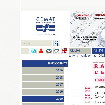
CEMAT
ATTIVI
attività
-
radiocemat
-
201
RADIOCEMAT
2019
2018
EMUF
2017
05 ott
2019
2018
2016
ORE 20
2017
Conserv
2016
2015
2015
Locati