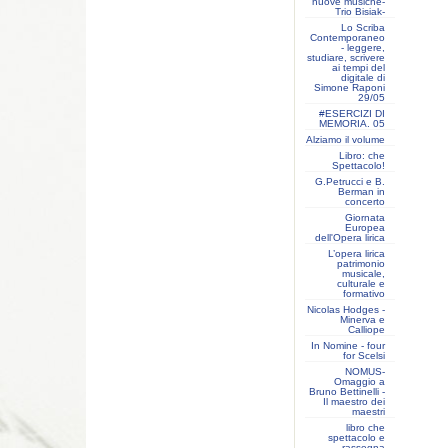
nuove musiche-
Trio Bisiak-
Lo Scriba
Contemporaneo
- leggere,
studiare, scrivere
ai tempi del
digitale di
Simone Raponi
29/05
#ESERCIZI DI
MEMORIA. 05
Alziamo il volume
Libro: che
Spettacolo!
G.Petrucci e B.
Berman in
concerto
Giornata
Europea
dell'Opera lirica
L’opera lirica
patrimonio
musicale,
culturale e
formativo
Nicolas Hodges -
Minerva e
Calliope
In Nomine - four
for Scelsi
NOMUS-
Omaggio a
Bruno Bettinelli -
Il maestro dei
maestri
libro che
spettacolo e
rassegna