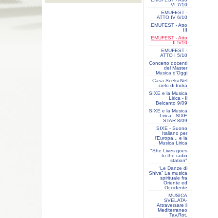
VI 7/10
EMUFEST -
ATTO IV 6/10
EMUFEST - Atto
III
EMUFEST - Atto
II 5/10
EMUFEST -
ATTO I 5/10
Concerto docenti
del Master
Musica d'Oggi
Casa Scelsi:Nel
cielo di Indra
SIXE e la Musica
Lirica - Il
Belcanto 9/09
SIXE e la Musica
Lirica - SIXE
STAR 8/09
SIXE - Suono
Italiano per
l'Europa... e la
Musica Lirica
"She Lives goes
to the radio
station"
“Le Danze di
Shiva” La musica
spirituale fra
Oriente ed
Occidente
MUSICA
SVELATA-
Attraversare il
Mediterraneo
Tav.Rot.