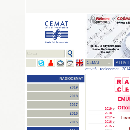
CEMAT
ATTIVI
attività
-
radiocemat
-
201
RADIOCEMAT
2019
2018
EMUF
2017
Otto
2019
2018
2016
Live
2017
2016
2015
2015