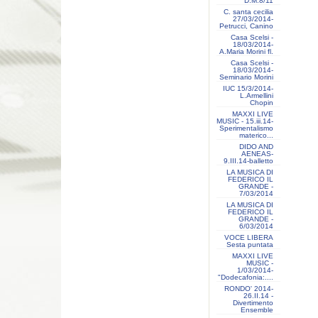
D.M.8/11
C. santa cecilia
27/03/2014-
Petrucci, Canino
Casa Scelsi -
18/03/2014-
A.Maria Morini fl.
Casa Scelsi -
18/03/2014-
Seminario Morini
IUC 15/3/2014-
L.Armellini
Chopin
MAXXI LIVE
MUSIC - 15.iii.14-
Sperimentalismo
materico...
DIDO AND
AENEAS-
9.III.14-balletto
LA MUSICA DI
FEDERICO IL
GRANDE -
7/03/2014
LA MUSICA DI
FEDERICO IL
GRANDE -
6/03/2014
VOCE LIBERA
Sesta puntata
MAXXI LIVE
MUSIC -
1/03/2014-
"Dodecafonia:....
RONDO' 2014-
26.II.14 -
Divertimento
Ensemble