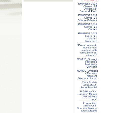
EMUFEST 2014
- Venerdì 24
Ottobre-Nel
Suono di Piero
EMUFEST 2014
- Giovedì 23
Ottobre-Eclettica
EMUFEST 2014
- Giovedì 23
Ottobre
EMUFEST 2014
- Lunedì 20
Ottobre-
Trigger(ed)
"Piano nazionale
Musica nella
scuola e nella
formazione del
cittadino"
NOMUS_Omaggio
a Riccardo
Malipiero -
Concerto
NOMUS_Omaggio
a Riccardo
Malipiero
Giornata di studi
Casa Scelsi -
23/09/2014-
Suoni Paralleli
F. Adkins Chiti:
Donne in Musica
- 31/8-All That
Jazz!
Fondazione
Adkins Chiti:
Donne in Musica-
Tweet Dreams