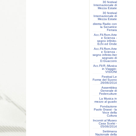
30 festival
Internazionale di
Mezza Estate
30 festival
Internazionale di
Mezza Estate
diretta Radio con
la Senatrice
Ferrara
Acc.Fil.Rom.Arte
e Scienza -
segno infinito-
Echi ed Onde
Acc.Fil.Rom.Arte
e Scienza -
segno infinito-Iter
segnato di
D.Guaccero
Acc.Fil:R.-Musica
in Viaggio-
VISIONI
Festival Le
Forme del Suono
26/06/2014
Assemblea
Generale di
Federculture
La Musica in
mezzo al guado
Fondazione
Paolo Grassi - la
Voce della
Cultura
Incontri al Museo
Casa Scelsi -
05/06/2014
Settimana
Nazionale della