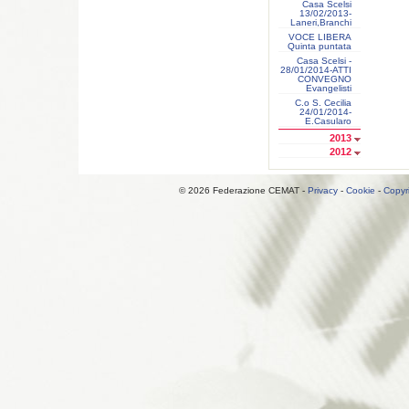
Casa Scelsi
13/02/2013-
Laneri,Branchi
VOCE LIBERA
Quinta puntata
Casa Scelsi -
28/01/2014-ATTI
CONVEGNO
Evangelisti
C.o S. Cecilia
24/01/2014-
E.Casularo
2013
2012
© 2026 Federazione CEMAT -
Privacy
-
Cookie
-
Copyr