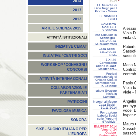
2014
2014
LE Musiche di
Gino Negri per il
2013
Piccolo - Milano
BENIAMINO
2012
GIGLI
GAMRoma-
SAXFEST-
Alessio
ARTE E SCIENZA 2015
S.Sciarrino
Viola D
Ass Culturale lo
viola d
ATTIVITÀ ISTITUZIONALI
Scompiglio -
13/12/2014-
Musikautomatik
Roberto
INIZIATIVE CEMAT
Casa Scelsi -
Sassofo
11/12/2014-
SIMC
sassofo
INIZIATIVE / CENTRI SOCI
7.XII.!4-
Controcanto
Mario 
WORKSHOP / CONVEGNI /
Donne in Jazz-
Maintenant...
Contrab
CONCORSI
contrab
Festival
Internazionale di
ATTIVITÀ INTERNAZIONALI
Chitarra Città di
Paolo G
Monterotondo -
IX Edizione
Viola ba
COLLABORAZIONI E
Istituto Svizzero
viole -
PARTENARIATI
"Ninfa in
Lamento"
Angelin
PATROCINI
Incontri al Museo
Casa Scelsi -
per hyp
19/11/2014
voce, B
FAVOLOSA MUSICA
Fondazione
hyper-c
Isabella Scelsi
serie "Appunti
SONORA
d'Archivio"
Mauro C
EMUFEST 2014
Sassofo
SIXE - SUONO ITALIANO PER
- Venerdì 24
Ottobre-
sassofo
L'EUROPA
Performativa