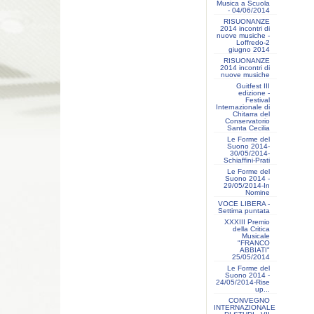
Musica a Scuola
- 04/06/2014
RISUONANZE
2014 incontri di
nuove musiche -
Loffredo-2
giugno 2014
RISUONANZE
2014 incontri di
nuove musiche
Guitfest III
edizione -
Festival
Internazionale di
Chitarra del
Conservatorio
Santa Cecilia
Le Forme del
Suono 2014-
30/05/2014-
Schiaffini-Prati
Le Forme del
Suono 2014 -
29/05/2014-In
Nomine
VOCE LIBERA -
Settima puntata
XXXIII Premio
della Critica
Musicale
"FRANCO
ABBIATI"
25/05/2014
Le Forme del
Suono 2014 -
24/05/2014-Rise
up...
CONVEGNO
INTERNAZIONALE