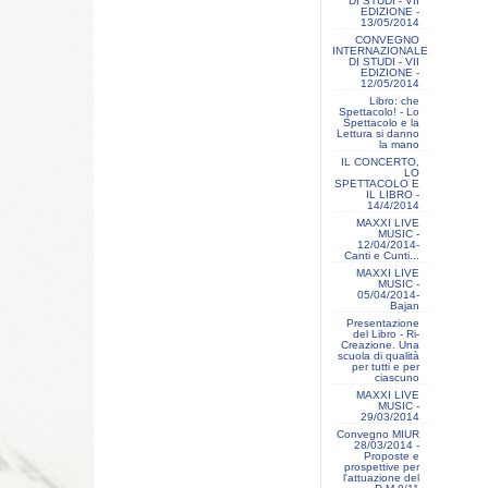
DI STUDI - VII
EDIZIONE -
13/05/2014
CONVEGNO
INTERNAZIONALE
DI STUDI - VII
EDIZIONE -
12/05/2014
Libro: che
Spettacolo! - Lo
Spettacolo e la
Lettura si danno
la mano
IL CONCERTO,
LO
SPETTACOLO E
IL LIBRO -
14/4/2014
MAXXI LIVE
MUSIC -
12/04/2014-
Canti e Cunti...
MAXXI LIVE
MUSIC -
05/04/2014-
Bajan
Presentazione
del Libro - Ri-
Creazione. Una
scuola di qualità
per tutti e per
ciascuno
MAXXI LIVE
MUSIC -
29/03/2014
Convegno MIUR
28/03/2014 -
Proposte e
prospettive per
l'attuazione del