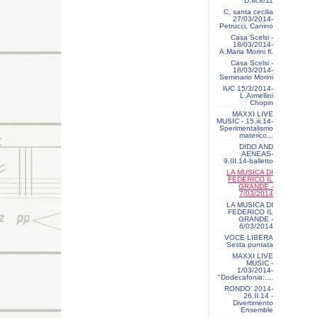
D.M.8/11
C. santa cecilia
27/03/2014-
Petrucci, Canino
Casa Scelsi -
18/03/2014-
A.Maria Morini fl.
Casa Scelsi -
18/03/2014-
Seminario Morini
IUC 15/3/2014-
L.Armellini
Chopin
MAXXI LIVE
MUSIC - 15.iii.14-
Sperimentalismo
materico...
DIDO AND
AENEAS-
9.III.14-balletto
LA MUSICA DI
FEDERICO IL
GRANDE -
7/03/2014
LA MUSICA DI
FEDERICO IL
GRANDE -
6/03/2014
VOCE LIBERA
Sesta puntata
MAXXI LIVE
MUSIC -
1/03/2014-
"Dodecafonia:....
RONDO' 2014-
26.II.14 -
Divertimento
Ensemble