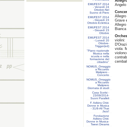
Allegr
EMUFEST 2014
Angelo 
- Venerdì 24
Ottobre-Nel
Concer
Suono di Piero
Allegro
EMUFEST 2014
Grave e
- Giovedì 23
Ottobre-Eclettica
Allegro
EMUFEST 2014
Bianca 
- Giovedì 23
Ottobre
Orches
EMUFEST 2014
violini
- Lunedì 20
Ottobre-
D'Orazi
Trigger(ed)
viola: 
"Piano nazionale
violonc
Musica nella
scuola e nella
contra
formazione del
cembal
cittadino"
NOMUS_Omaggio
a Riccardo
Malipiero -
Concerto
NOMUS_Omaggio
a Riccardo
Malipiero
Giornata di studi
Casa Scelsi -
23/09/2014-
Suoni Paralleli
F. Adkins Chiti:
Donne in Musica
- 31/8-All That
Jazz!
Fondazione
Adkins Chiti:
Donne in Musica-
Tweet Dreams