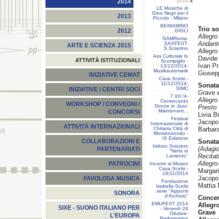
2014
2014
LE Musiche di
Gino Negri per il
2013
Piccolo - Milano
BENIAMINO
Trio s
2012
GIGLI
Allegro
GAMRoma-
Andant
SAXFEST-
ARTE E SCIENZA 2015
S.Sciarrino
Allegro
Ass Culturale lo
Davide 
ATTIVITÀ ISTITUZIONALI
Scompiglio -
Ivan Pr
13/12/2014-
Musikautomatik
Giusepp
INIZIATIVE CEMAT
Casa Scelsi -
11/12/2014-
Sonata
SIMC
INIZIATIVE / CENTRI SOCI
Grave e
7.XII.!4-
Allegro
Controcanto
WORKSHOP / CONVEGNI /
Donne in Jazz-
Presto
Maintenant...
CONCORSI
Livia Br
Festival
Jacopo
Internazionale di
ATTIVITÀ INTERNAZIONALI
Chitarra Città di
Barbara
Monterotondo -
IX Edizione
Sonata
COLLABORAZIONI E
Istituto Svizzero
(Adagio
PARTENARIATI
"Ninfa in
Recitat
Lamento"
Allegro
PATROCINI
Incontri al Museo
Casa Scelsi -
Margari
19/11/2014
Jacopo
FAVOLOSA MUSICA
Fondazione
Mattia 
Isabella Scelsi
serie "Appunti
SONORA
d'Archivio"
Concer
EMUFEST 2014
Allegr
SIXE - SUONO ITALIANO PER
- Venerdì 24
Grave
Ottobre-
L'EUROPA
Performativa