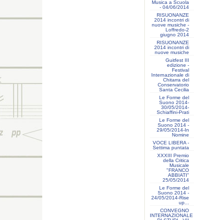
Musica a Scuola
- 04/06/2014
RISUONANZE
2014 incontri di
nuove musiche -
Loffredo-2
giugno 2014
RISUONANZE
2014 incontri di
nuove musiche
Guitfest III
edizione -
Festival
Internazionale di
Chitarra del
Conservatorio
Santa Cecilia
Le Forme del
Suono 2014-
30/05/2014-
Schiaffini-Prati
Le Forme del
Suono 2014 -
29/05/2014-In
Nomine
VOCE LIBERA -
Settima puntata
XXXIII Premio
della Critica
Musicale
"FRANCO
ABBIATI"
25/05/2014
Le Forme del
Suono 2014 -
24/05/2014-Rise
up...
CONVEGNO
INTERNAZIONALE