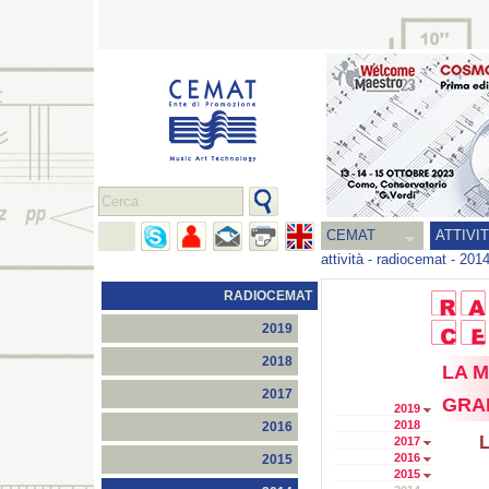
CEMAT
ATTIVI
attività
-
radiocemat
-
201
RADIOCEMAT
2019
2018
LA M
2017
GRAN
2019
2018
2016
L
2017
2016
2015
2015