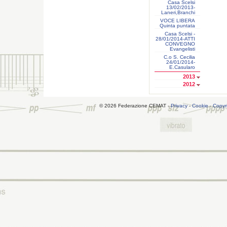
Casa Scelsi
13/02/2013-
Laneri,Branchi
VOCE LIBERA
Quinta puntata
Casa Scelsi -
28/01/2014-ATTI
CONVEGNO
Evangelisti
C.o S. Cecilia
24/01/2014-
E.Casularo
2013
2012
© 2026 Federazione CEMAT -
Privacy
-
Cookie
-
Copyr