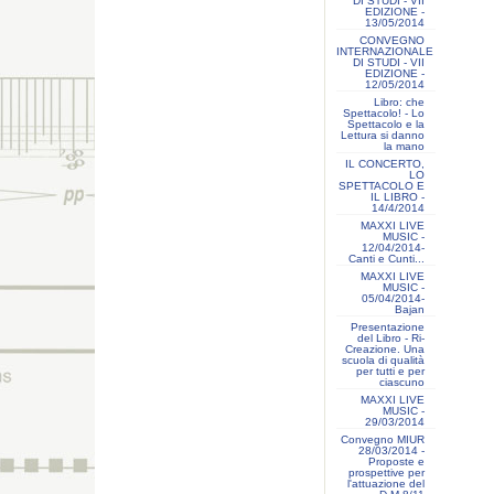
DI STUDI - VII
EDIZIONE -
13/05/2014
CONVEGNO
INTERNAZIONALE
DI STUDI - VII
EDIZIONE -
12/05/2014
Libro: che
Spettacolo! - Lo
Spettacolo e la
Lettura si danno
la mano
IL CONCERTO,
LO
SPETTACOLO E
IL LIBRO -
14/4/2014
MAXXI LIVE
MUSIC -
12/04/2014-
Canti e Cunti...
MAXXI LIVE
MUSIC -
05/04/2014-
Bajan
Presentazione
del Libro - Ri-
Creazione. Una
scuola di qualità
per tutti e per
ciascuno
MAXXI LIVE
MUSIC -
29/03/2014
Convegno MIUR
28/03/2014 -
Proposte e
prospettive per
l'attuazione del