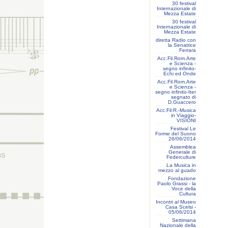
30 festival
Internazionale di
Mezza Estate
30 festival
Internazionale di
Mezza Estate
diretta Radio con
la Senatrice
Ferrara
Acc.Fil.Rom.Arte
e Scienza -
segno infinito-
Echi ed Onde
Acc.Fil.Rom.Arte
e Scienza -
segno infinito-Iter
segnato di
D.Guaccero
Acc.Fil:R.-Musica
in Viaggio-
VISIONI
Festival Le
Forme del Suono
26/06/2014
Assemblea
Generale di
Federculture
La Musica in
mezzo al guado
Fondazione
Paolo Grassi - la
Voce della
Cultura
Incontri al Museo
Casa Scelsi -
05/06/2014
Settimana
Nazionale della