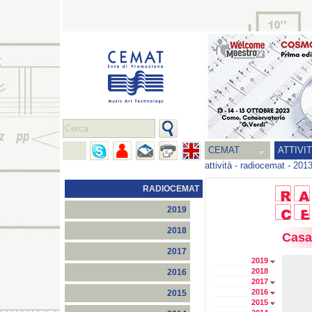
CEMAT
ATTIVI
attività
-
radiocemat
-
201
RADIOCEMAT
2019
2018
Casa
2017
2019
2018
2016
2017
2016
2015
2015