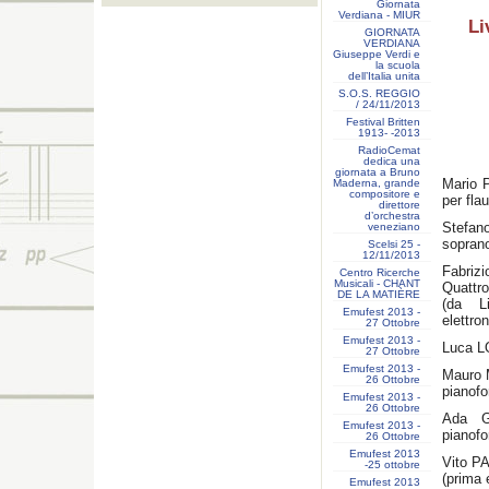
Giornata
Verdiana - MIUR
Li
GIORNATA
VERDIANA
Giuseppe Verdi e
la scuola
dell’Italia unita
S.O.S. REGGIO
/ 24/11/2013
Festival Britten
1913- ‐2013
RadioCemat
dedica una
giornata a Bruno
Mario 
Maderna, grande
compositore e
per fla
direttore
d’orchestra
Stefan
veneziano
soprano
Scelsi 25 -
12/11/2013
Fabri
Centro Ricerche
Musicali - CHANT
Quattro
DE LA MATIÈRE
(da L
Emufest 2013 -
elettro
27 Ottobre
Emufest 2013 -
Luca L
27 Ottobre
Emufest 2013 -
Mauro 
26 Ottobre
pianofo
Emufest 2013 -
26 Ottobre
Ada GE
Emufest 2013 -
pianofo
26 Ottobre
Emufest 2013
Vito PA
-25 ottobre
(prima 
Emufest 2013