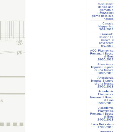
RadioCemat
dedica una
giornata a
Petrassi nel
giorno della sua
nascita
Canada
Happening
5/07/2013
Giancarlo
Cardini: La
musica, il
novecento
8/7/2013
ACC. Filarmonica
Romana Il Bosco
di Eros
28/06/2013
Artescienza
Impulso Stupore
di una Musica
28/06/2013
Artescienza
Impulso Stupore
di una Musica
25/06/2013
Accademia
Filarmonica
Romana Il Bosco
di Eros
25/06/2013
Accademia
Filarmonica
Romana Il Bosco
di Eros
24/06/2013
Luca Belcastro -
17/06/2013
Workshop