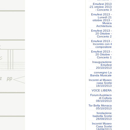
Emufest 2013
-21 ottobre 2013
- Concerto 3
Emufest 2013 -
Lunedì 21
ottobre 2013 -
Musica
Architettura
Emufest 2013 -
20 Ottobre -
Concerto 2
Emufest 2013 -
Incontro con il
compositore
Emufest 2013 -
20 Ottobre -
Concerto 1
Inaugurazione
Emufest
20/10/2013
convegno La
Banda Musicale
Incontri al Museo
casa Scelsi
16/10/2013
VOCE LIBERA
Forum Austriaco
di Cultura
08/10/2013
Tor Bella Monaca
05/10/2013
fondazione
Isabella Scelsi
26/09/2013
Incontri Museo
Casa Scelsi
18/09/2013