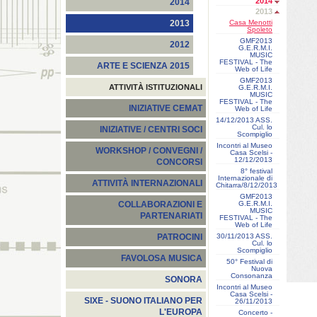
2014
2014
2013
Casa Menotti
2013
Spoleto
GMF2013
2012
G.E.R.M.I.
MUSIC
FESTIVAL - The
ARTE E SCIENZA 2015
Web of Life
GMF2013
ATTIVITÀ ISTITUZIONALI
G.E.R.M.I.
MUSIC
FESTIVAL - The
INIZIATIVE CEMAT
Web of Life
14/12/2013 ASS.
Cul. lo
INIZIATIVE / CENTRI SOCI
Scompiglio
Incontri al Museo
WORKSHOP / CONVEGNI /
Casa Scelsi -
12/12/2013
CONCORSI
8° festival
Internazionale di
ATTIVITÀ INTERNAZIONALI
Chitarra/8/12/2013
GMF2013
G.E.R.M.I.
COLLABORAZIONI E
MUSIC
PARTENARIATI
FESTIVAL - The
Web of Life
30/11/2013 ASS.
PATROCINI
Cul. lo
Scompiglio
FAVOLOSA MUSICA
50° Festival di
Nuova
Consonanza
SONORA
Incontri al Museo
Casa Scelsi -
SIXE - SUONO ITALIANO PER
26/11/2013
L'EUROPA
Concerto -