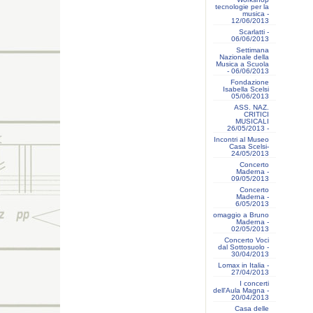
tecnologie per la
musica -
12/06/2013
Scarlatti -
06/06/2013
Settimana
Nazionale della
Musica a Scuola
- 06/06/2013
Fondazione
Isabella Scelsi
05/06/2013
ASS. NAZ.
CRITICI
MUSICALI
26/05/2013 -
Incontri al Museo
Casa Scelsi-
24/05/2013
Concerto
Maderna -
09/05/2013
Concerto
Maderna -
6/05/2013
omaggio a Bruno
Maderna -
02/05/2013
Concerto Voci
dal Sottosuolo -
30/04/2013
Lomax in Italia -
27/04/2013
I concerti
dell'Aula Magna -
20/04/2013
Casa delle