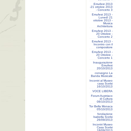
Emufest 2013
-21 ottobre 2013
- Concerto 3
Emufest 2013 -
Lunedì 21
ottobre 2013 -
Musica
Architettura
Emufest 2013 -
20 Ottobre -
Concerto 2
Emufest 2013 -
Incontro con il
compositore
Emufest 2013 -
20 Ottobre -
Concerto 1
Inaugurazione
Emufest
20/10/2013
convegno La
Banda Musicale
Incontri al Museo
casa Scelsi
16/10/2013
VOCE LIBERA
Forum Austriaco
di Cultura
08/10/2013
Tor Bella Monaca
05/10/2013
fondazione
Isabella Scelsi
26/09/2013
Incontri Museo
Casa Scelsi
18/09/2013