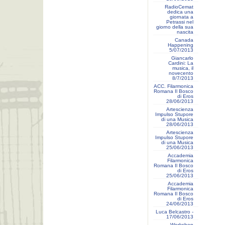
RadioCemat
dedica una
giornata a
Petrassi nel
giorno della sua
nascita
Canada
Happening
5/07/2013
Giancarlo
Cardini: La
musica, il
novecento
8/7/2013
ACC. Filarmonica
Romana Il Bosco
di Eros
28/06/2013
Artescienza
Impulso Stupore
di una Musica
28/06/2013
Artescienza
Impulso Stupore
di una Musica
25/06/2013
Accademia
Filarmonica
Romana Il Bosco
di Eros
25/06/2013
Accademia
Filarmonica
Romana Il Bosco
di Eros
24/06/2013
Luca Belcastro -
17/06/2013
Workshop