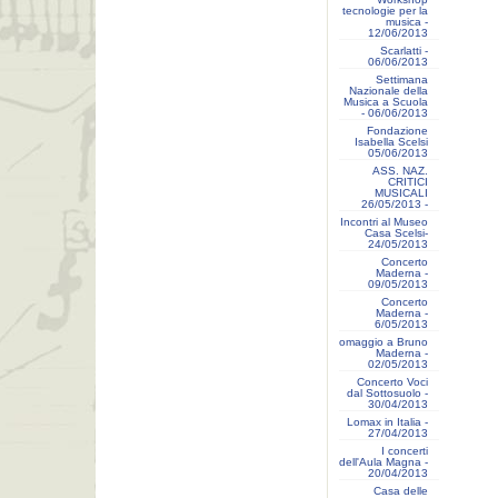
tecnologie per la
musica -
12/06/2013
Scarlatti -
06/06/2013
Settimana
Nazionale della
Musica a Scuola
- 06/06/2013
Fondazione
Isabella Scelsi
05/06/2013
ASS. NAZ.
CRITICI
MUSICALI
26/05/2013 -
Incontri al Museo
Casa Scelsi-
24/05/2013
Concerto
Maderna -
09/05/2013
Concerto
Maderna -
6/05/2013
omaggio a Bruno
Maderna -
02/05/2013
Concerto Voci
dal Sottosuolo -
30/04/2013
Lomax in Italia -
27/04/2013
I concerti
dell'Aula Magna -
20/04/2013
Casa delle