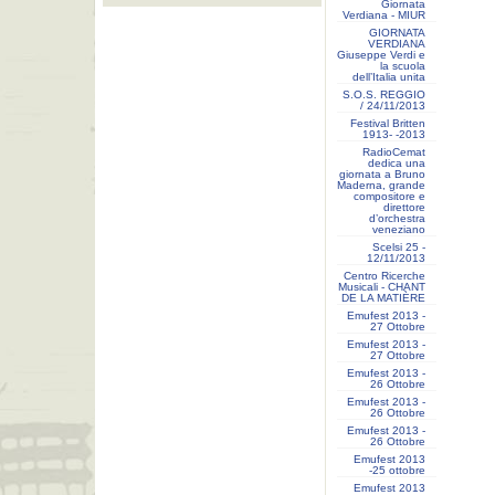
Giornata
Verdiana - MIUR
GIORNATA
VERDIANA
Giuseppe Verdi e
la scuola
dell’Italia unita
S.O.S. REGGIO
/ 24/11/2013
Festival Britten
1913- ‐2013
RadioCemat
dedica una
giornata a Bruno
Maderna, grande
compositore e
direttore
d’orchestra
veneziano
Scelsi 25 -
12/11/2013
Centro Ricerche
Musicali - CHANT
DE LA MATIÈRE
Emufest 2013 -
27 Ottobre
Emufest 2013 -
27 Ottobre
Emufest 2013 -
26 Ottobre
Emufest 2013 -
26 Ottobre
Emufest 2013 -
26 Ottobre
Emufest 2013
-25 ottobre
Emufest 2013