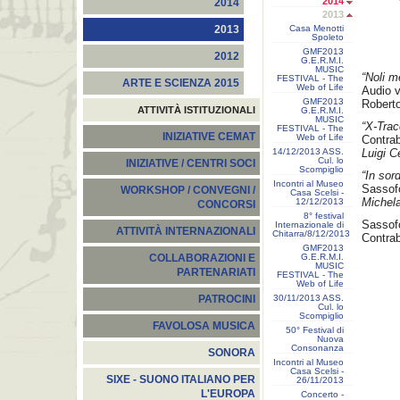
2014
2014
2013
Casa Menotti
2013
Spoleto
GMF2013
2012
G.E.R.M.I.
MUSIC
“Noli m
FESTIVAL - The
ARTE E SCIENZA 2015
Web of Life
Audio 
GMF2013
Roberto
ATTIVITÀ ISTITUZIONALI
G.E.R.M.I.
MUSIC
“X-Trac
FESTIVAL - The
INIZIATIVE CEMAT
Web of Life
Contrab
14/12/2013 ASS.
Luigi Ce
Cul. lo
INIZIATIVE / CENTRI SOCI
Scompiglio
“In sor
Incontri al Museo
Sassofo
WORKSHOP / CONVEGNI /
Casa Scelsi -
Michela
12/12/2013
CONCORSI
8° festival
Sassofo
Internazionale di
ATTIVITÀ INTERNAZIONALI
Chitarra/8/12/2013
Contra
GMF2013
G.E.R.M.I.
COLLABORAZIONI E
MUSIC
PARTENARIATI
FESTIVAL - The
Web of Life
30/11/2013 ASS.
PATROCINI
Cul. lo
Scompiglio
FAVOLOSA MUSICA
50° Festival di
Nuova
Consonanza
SONORA
Incontri al Museo
Casa Scelsi -
SIXE - SUONO ITALIANO PER
26/11/2013
L'EUROPA
Concerto -