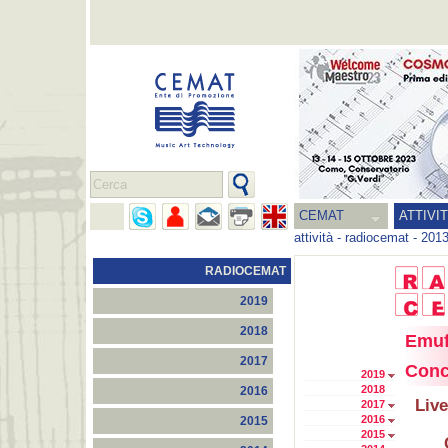
CEMAT
ATTIVI
attività
-
radiocemat
-
201
RADIOCEMAT
2019
2018
Emuf
2017
Conc
2019
2018
2016
Live
2017
2016
2015
2015