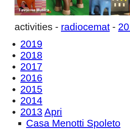
2018
2017
2016
2015
2014
2013
Apri
Casa Menotti Spoleto
GMF2013 G.E.R.M.I. M
Life
GMF2013 G.E.R.M.I. M
Life