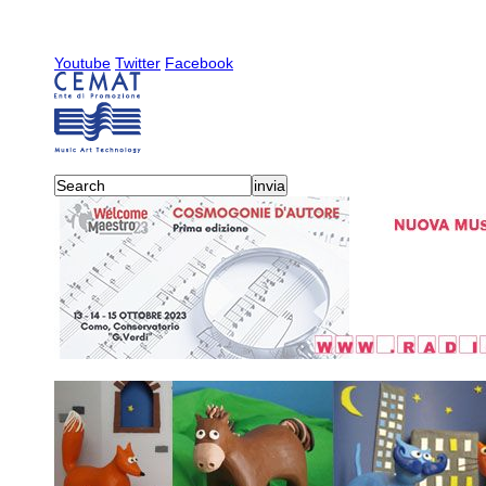
Youtube
Twitter
Facebook
activities
-
radiocemat
-
20
2019