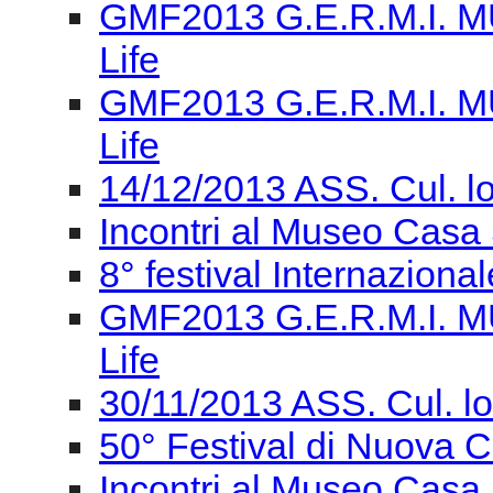
14/12/2013 ASS. Cul. l
Incontri al Museo Casa 
8° festival Internaziona
GMF2013 G.E.R.M.I. M
Life
30/11/2013 ASS. Cul. l
50° Festival di Nuova
Incontri al Museo Casa 
Concerto - Giornata Ve
GIORNATA VERDIANA Gi
dell’Italia unita
S.O.S. REGGIO / 24/11