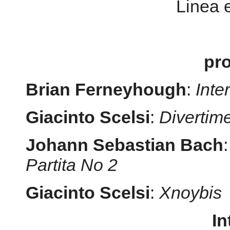
Brian Ferneyhough
:
Inte
Giacinto Scelsi
:
Divertime
Johann Sebastian Bach
Partita No 2
Giacinto Scelsi
:
Xnoybis
In
Ni
R.S.V.P.
I posti sono limitati, si p