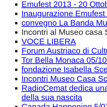
VOCE LIBERA
Forum Austriaco di Cul
Tor Bella Monaca 05/1
fondazione Isabella Sce
Incontri Museo Casa Sc
RadioCemat dedica una 
della sua nascita
Canada Happening 5/0
Giancarlo Cardini: La m
ACC. Filarmonica Roma
Artescienza Impulso St
Artescienza Impulso St