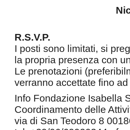
la propria presenza con un
Le prenotazioni (preferibi
verranno accettate fino ad
Info Fondazione Isabella 
Coordinamento delle Attiv
via di San Teodoro 8 001
tel. +39/06/69920344 - f
museo@scelsi.it
-
http://w
Facebook
Youtube