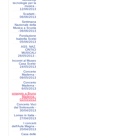
tecnologie per la
musica -
12/06/2013
Scarlatti -
06/06/2013
Settimana
Nazionale della
Musica a Scuola
- 06/06/2013
Fondazione
Isabella Scelsi
05/06/2013
ASS. NAZ.
CRITICI
MUSICALI
26/05/2013 -
Incontri al Museo
Casa Scelsi-
24/05/2013
Concerto
Maderna -
09/05/2013
Concerto
Maderna -
6/05/2013
omaggio a Bruno
Maderna -
02/05/2013
Concerto Voci
dal Sottosuolo -
30/04/2013
Lomax in Italia -
27/04/2013
I concerti
dell'Aula Magna -
20/04/2013
Casa delle