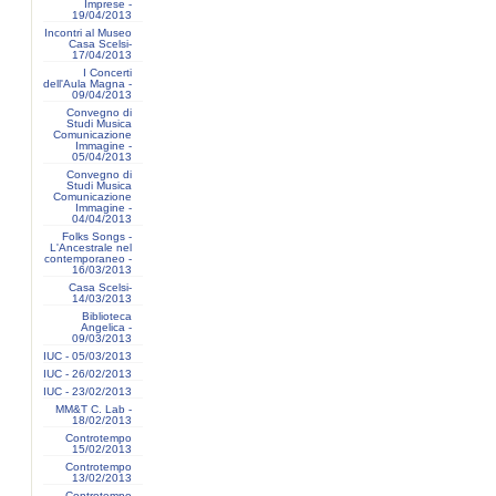
Imprese -
19/04/2013
Incontri al Museo
Casa Scelsi-
17/04/2013
I Concerti
dell'Aula Magna -
09/04/2013
Convegno di
Studi Musica
Comunicazione
Immagine -
05/04/2013
Convegno di
Studi Musica
Comunicazione
Immagine -
04/04/2013
Folks Songs -
L'Ancestrale nel
contemporaneo -
16/03/2013
Casa Scelsi-
14/03/2013
Biblioteca
Angelica -
09/03/2013
IUC - 05/03/2013
IUC - 26/02/2013
IUC - 23/02/2013
MM&T C. Lab -
18/02/2013
Controtempo
15/02/2013
Controtempo
13/02/2013
Controtempo