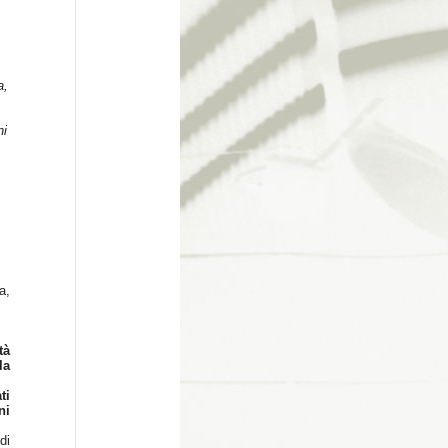
a,
ni
a,
tà
la
ti
ni
di