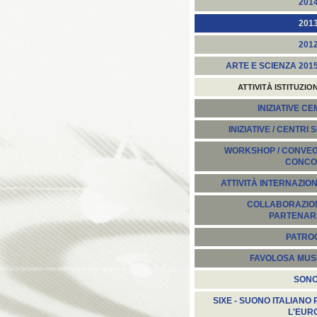
201
201
201
ARTE E SCIENZA 201
ATTIVITÀ ISTITUZIO
INIZIATIVE C
INIZIATIVE / CENTRI 
WORKSHOP / CONVEGN
CONCO
ATTIVITÀ INTERNAZION
COLLABORAZION
PARTENARI
PATROC
FAVOLOSA MUS
SON
SIXE - SUONO ITALIANO 
L'EUR