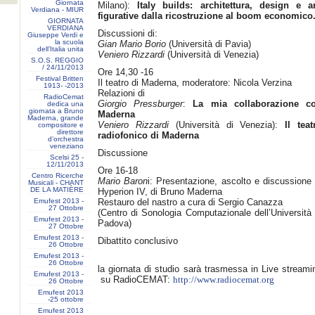
Giornata
Milano):
Italy builds: architettura, design e ar
Verdiana - MIUR
figurative dalla ricostruzione al boom economico
GIORNATA
VERDIANA
Discussioni di:
Giuseppe Verdi e
la scuola
Gian Mario Borio
(Università di Pavia)
dell’Italia unita
Veniero Rizzardi
(Università di Venezia)
S.O.S. REGGIO
/ 24/11/2013
Ore 14,30 -16
Festival Britten
Il teatro di Maderna, moderatore: Nicola Verzina
1913- ‐2013
Relazioni di
RadioCemat
Giorgio Pressburger
:
La mia collaborazione c
dedica una
giornata a Bruno
Maderna
Maderna, grande
Veniero Rizzardi
(Università di Venezia):
Il teat
compositore e
direttore
radiofonico di Maderna
d’orchestra
veneziano
Discussione
Scelsi 25 -
12/11/2013
Ore 16-18
Centro Ricerche
Mario Baron
i: Presentazione, ascolto e discussione 
Musicali - CHANT
DE LA MATIÈRE
Hyperion IV, di Bruno Maderna
Emufest 2013 -
Restauro del nastro a cura di Sergio Canazza
27 Ottobre
(Centro di Sonologia Computazionale dell’Università 
Emufest 2013 -
Padova)
27 Ottobre
Emufest 2013 -
Dibattito conclusivo
26 Ottobre
Emufest 2013 -
26 Ottobre
la giornata di studio sarà trasmessa in Live streami
Emufest 2013 -
su RadioCEMAT:
http://www.radiocemat.org
26 Ottobre
Emufest 2013
-25 ottobre
Emufest 2013