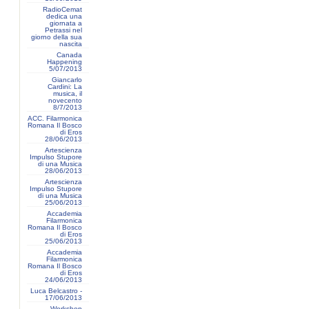
RadioCemat
dedica una
giornata a
Petrassi nel
giorno della sua
nascita
Canada
Happening
5/07/2013
Giancarlo
Cardini: La
musica, il
novecento
8/7/2013
ACC. Filarmonica
Romana Il Bosco
di Eros
28/06/2013
Artescienza
Impulso Stupore
di una Musica
28/06/2013
Artescienza
Impulso Stupore
di una Musica
25/06/2013
Accademia
Filarmonica
Romana Il Bosco
di Eros
25/06/2013
Accademia
Filarmonica
Romana Il Bosco
di Eros
24/06/2013
Luca Belcastro -
17/06/2013
Workshop