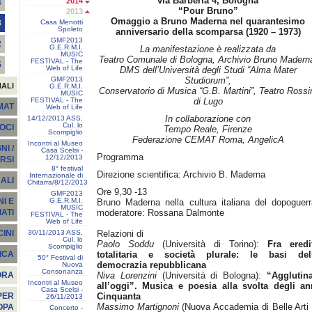
via Barberia 4, Bologna
2014
4
“Pour Bruno”
2013
Omaggio a Bruno Maderna nel quarantesimo
Casa Menotti
3
Spoleto
anniversario della scomparsa (1920 – 1973)
GMF2013
2
G.E.R.M.I.
La manifestazione è realizzata da
MUSIC
Teatro Comunale di Bologna, Archivio Bruno Madern
FESTIVAL - The
5
Web of Life
DMS dell’Università degli Studi “Alma Mater
GMF2013
Studiorum”,
NALI
G.E.R.M.I.
Conservatorio di Musica “G.B. Martini”, Teatro Rossi
MUSIC
FESTIVAL - The
di Lugo
EMAT
Web of Life
In collaborazione con
14/12/2013 ASS.
Cul. lo
SOCI
Tempo Reale, Firenze
Scompiglio
Federazione CEMAT Roma, AngelicA
Incontri al Museo
I /
Casa Scelsi -
Programma
12/12/2013
RSI
8° festival
Direzione scientifica: Archivio B. Maderna
Internazionale di
ALI
Chitarra/8/12/2013
Ore 9,30 -13
GMF2013
G.E.R.M.I.
I E
Bruno Maderna nella cultura italiana del dopoguerr
MUSIC
moderatore: Rossana Dalmonte
ATI
FESTIVAL - The
Web of Life
30/11/2013 ASS.
Relazioni di
INI
Cul. lo
Paolo Soddu
(Università di Torino):
Fra eredi
Scompiglio
totalitaria e società plurale: le basi del
ICA
50° Festival di
democrazia repubblicana
Nuova
Consonanza
Niva Lorenzini
(Università di Bologna):
“Agglutina
ORA
Incontri al Museo
all’oggi”. Musica e poesia alla svolta degli an
Casa Scelsi -
Cinquanta
PER
26/11/2013
Massimo Martignoni
(Nuova Accademia di Belle Arti 
OPA
Concerto -