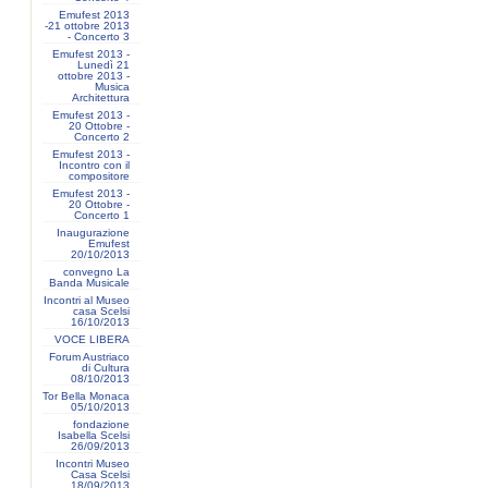
Emufest 2013
-21 ottobre 2013
- Concerto 3
Emufest 2013 -
Lunedì 21
ottobre 2013 -
Musica
Architettura
Emufest 2013 -
20 Ottobre -
Concerto 2
Emufest 2013 -
Incontro con il
compositore
Emufest 2013 -
20 Ottobre -
Concerto 1
Inaugurazione
Emufest
20/10/2013
convegno La
Banda Musicale
Incontri al Museo
casa Scelsi
16/10/2013
VOCE LIBERA
Forum Austriaco
di Cultura
08/10/2013
Tor Bella Monaca
05/10/2013
fondazione
Isabella Scelsi
26/09/2013
Incontri Museo
Casa Scelsi
18/09/2013