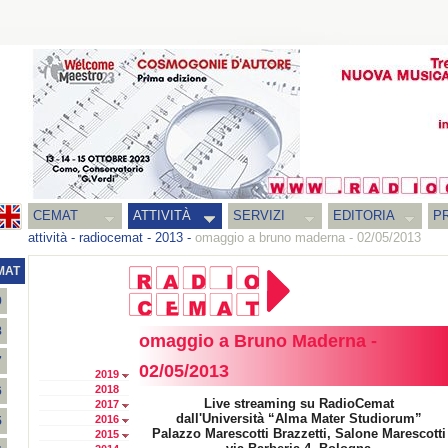
CEMAT
ATTIVITÀ
SERVIZI
EDITORIA
PR
attività
-
radiocemat
-
2013
-
omaggio a bruno maderna - 02/05/2013
MAT
9
8
omaggio a Bruno Maderna -
7
02/05/2013
2019
2018
6
Live streaming su RadioCemat
2017
dall'Università “Alma Mater Studiorum”
2016
5
Palazzo Marescotti Brazzetti, Salone Marescotti
2015