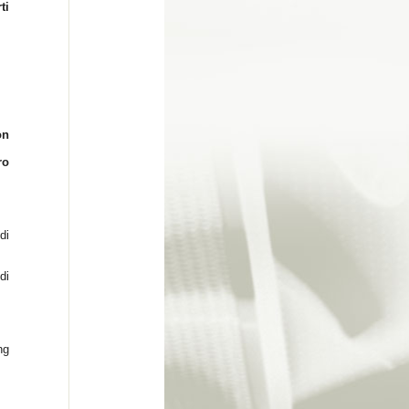
ti
.
on
ro
di
di
ng