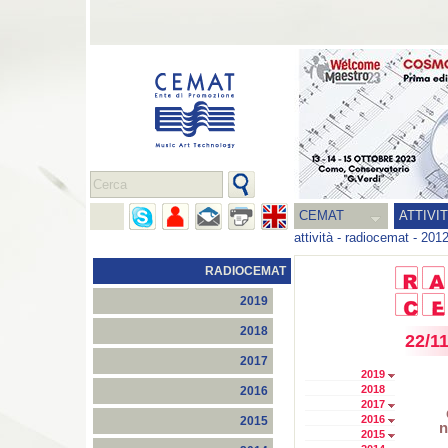
CEMAT
ATTIVI
attività
-
radiocemat
-
201
RADIOCEMAT
2019
2018
22/1
2017
2019
2018
2016
2017
2016
2015
n
2015