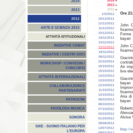
2014
2014
2013
2012
2013
Ore 21
1/2/2012
2012
16/12/2012
12/12/2012
John C
ARTE E SCIENZA 2015
11/12/2012
fisarmo
10/12/2012
Forme d
ATTIVITÀ ISTITUZIONALI
24/11/2012
bayan
23/11/2012
INIZIATIVE CEMAT
John C
22/11/2012
fisarmo
18/11/2012
INIZIATIVE / CENTRI SOCI
08/11/2012
Giaci
22/10/2012
contra
WORKSHOP / CONVEGNI /
16/10/2012
Air imp
CONCORSI
live el
15/10/2012
14/10/2012
ATTIVITÀ INTERNAZIONALI
Giacin
13/10/2012
bayan
12/10/2012
COLLABORAZIONI E
Impro
11/10/2012
PARTENARIATI
fisarm
10/10/2012
Aria di
PATROCINI
09/10/2012
bayan
08/10/2012
Roberto
FAVOLOSA MUSICA
07/10/2012
Alessa
04/10/2012
Alvise 
SONORA
01/10/2012
28/09/2012
SIXE - SUONO ITALIANO PER
13/07/2012
http://
L'EUROPA
09/07/2012