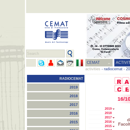
CEMAT
ACTIVI
activities
-
radiocemat
-
20
RADIOCEMAT
2019
2018
16/1
2017
2019
2018
2016
2017
d
2016
2015
Facolt
2015