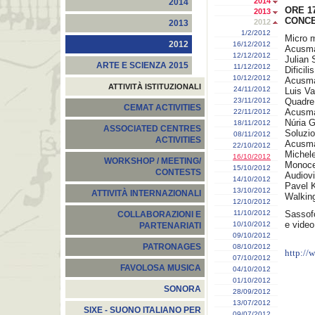
2014
2014
ORE 17
2013
CONCE
2012
2013
1/2/2012
Micro m
2012
16/12/2012
Acusma
12/12/2012
Julian 
ARTE E SCIENZA 2015
11/12/2012
Dificili
10/12/2012
Acusma
ATTIVITÀ ISTITUZIONALI
24/11/2012
Luis Va
23/11/2012
Quadre 
CEMAT ACTIVITIES
Acusma
22/11/2012
Núria 
18/11/2012
ASSOCIATED CENTRES
Soluzio
08/11/2012
ACTIVITIES
Acusma
22/10/2012
Michele
16/10/2012
WORKSHOP / MEETING/
Monocer
15/10/2012
CONTESTS
Audiov
14/10/2012
Pavel 
13/10/2012
ATTIVITÀ INTERNAZIONALI
Walking
12/10/2012
11/10/2012
Sassof
COLLABORAZIONI E
e video 
10/10/2012
PARTENARIATI
09/10/2012
PATRONAGES
08/10/2012
http://
07/10/2012
FAVOLOSA MUSICA
04/10/2012
01/10/2012
SONORA
28/09/2012
13/07/2012
SIXE - SUONO ITALIANO PER
09/07/2012