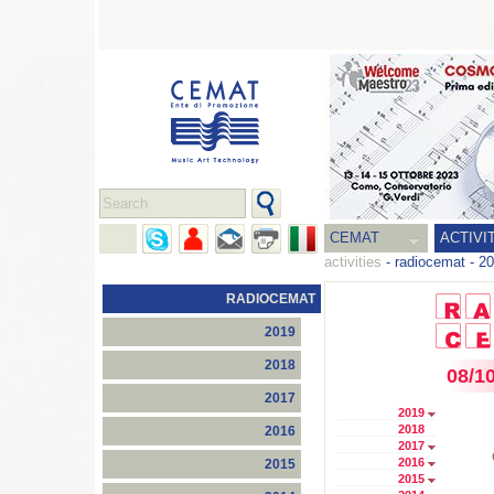
CEMAT
ACTIVI
activities
-
radiocemat
-
20
RADIOCEMAT
2019
2018
08/1
2017
2019
2018
2016
2017
2016
2015
2015