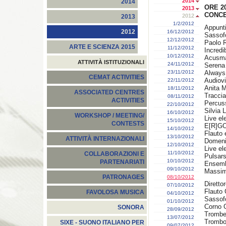
2014
2014
ORE 2
2013
CONCE
2012
2013
1/2/2012
Appunti
2012
16/12/2012
Sassofo
12/12/2012
Paolo Ro
ARTE E SCIENZA 2015
11/12/2012
Incredi
10/12/2012
Acusma
ATTIVITÀ ISTITUZIONALI
24/11/2012
Serena 
23/11/2012
Always 
CEMAT ACTIVITIES
Audiovi
22/11/2012
Anita M
18/11/2012
ASSOCIATED CENTRES
Tracciat
08/11/2012
ACTIVITIES
Percuss
22/10/2012
Silvia 
16/10/2012
WORKSHOP / MEETING/
Live el
15/10/2012
CONTESTS
E[R]GO 
14/10/2012
Flauto 
13/10/2012
ATTIVITÀ INTERNAZIONALI
Domeni
12/10/2012
Live e
11/10/2012
COLLABORAZIONI E
Pulsars
10/10/2012
PARTENARIATI
Ensembl
09/10/2012
Massimi
PATRONAGES
08/10/2012
Diretto
07/10/2012
Flauto 
FAVOLOSA MUSICA
04/10/2012
Sassofo
01/10/2012
Corno G
SONORA
28/09/2012
Trombe
13/07/2012
Trombo
SIXE - SUONO ITALIANO PER
09/07/2012