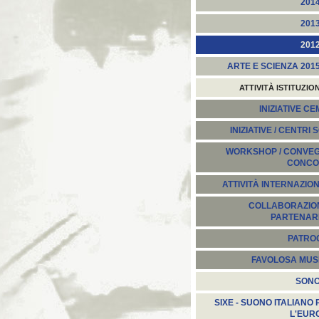
201
201
201
ARTE E SCIENZA 201
ATTIVITÀ ISTITUZIO
INIZIATIVE C
INIZIATIVE / CENTRI 
WORKSHOP / CONVEGN
CONCO
ATTIVITÀ INTERNAZION
COLLABORAZION
PARTENARI
PATROC
FAVOLOSA MUS
SON
SIXE - SUONO ITALIANO 
L'EUR