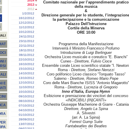
2014
4
Comitato nazionale per l’apprendimento pratico
2013
della musica
2012
3
&
1/2/2012
Direzione generale per lo studente, l’integrazione
2
16/12/2012
la partecipazione e la comunicazione
12/12/2012
Palazzo Dell'Istruzione
5
11/12/2012
Cortile della Minerva
10/12/2012
ORE 10:00
NALI
24/11/2012
23/11/2012
Programma della Manifestazione
EMAT
22/11/2012
Interverrà il Ministro
Francesco Profumo
18/11/2012
Introduzione di
Luigi Berlinguer
SOCI
08/11/2012
Orchestra Liceo musicale e coreutico “E. Bianchi”
22/10/2012
Cuneo -
Direttore, Fulvio Cioce
I /
16/10/2012
Ensemble corale Liceo scientifico statale “I. Newton
RSI
15/10/2012
Roma -
Direttore, Stefano Nerozzi
14/10/2012
Coro polifonico Liceo classico “Torquato Tasso”
ALI
13/10/2012
Salerno -
Direttore, Romeo Mario Pepe
Coro delle Mani Bianche ISISS “Antonio Magarotto”
12/10/2012
I E
Roma -
Direttore, Lucrezia di Gregorio
11/10/2012
ATI
Inno d’Italia, Europa Hymn
10/10/2012
Esibizione e premiazione dei vincitori del concorso
INI
09/10/2012
«INDICIBILI (IN)CANTI»
08/10/2012
Orchestra Giuseppe Macherione di Giarre - Catania
ICA
07/10/2012
Direttore, Angelo La Spina
04/10/2012
A. Silvestri
ORA
01/10/2012
(arr. A. La Spina)
28/09/2012
Forrest Gump Suite
PER
13/07/2012
Fantabeatles dei Beatles
OPA
09/07/2012