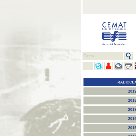
RADIOCE
201
201
201
201
201