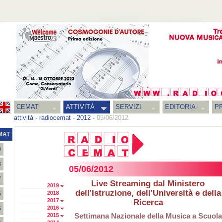
CEMAT
ATTIVITÀ
SERVIZI
EDITORIA
PR
attività
-
radiocemat
-
2012
-
05/06/2012
MAT
9
8
05/06/2012
7
Live Streaming dal Ministero
2019
dell'Istruzione, dell'Università e della
2018
6
2017
Ricerca
2016
5
Settimana Nazionale della Musica a Scuola
2015