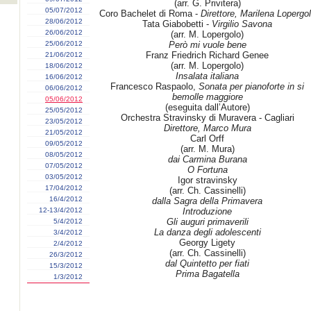
(arr. G. Privitera)
05/07/2012
Coro Bachelet di Roma -
Direttore, Marilena Lopergo
28/06/2012
Tata Giabobetti -
Virgilio Savona
26/06/2012
(arr. M. Lopergolo)
25/06/2012
Però mi vuole bene
Franz Friedrich Richard Genee
21/06/2012
(arr. M. Lopergolo)
18/06/2012
Insalata italiana
16/06/2012
Francesco Raspaolo,
Sonata per pianoforte in si
06/06/2012
bemolle maggiore
05/06/2012
(eseguita dall’Autore)
25/05/2012
Orchestra Stravinsky di Muravera - Cagliari
23/05/2012
Direttore, Marco Mura
21/05/2012
Carl Orff
09/05/2012
(arr. M. Mura)
08/05/2012
dai Carmina Burana
07/05/2012
O Fortuna
03/05/2012
Igor stravinsky
17/04/2012
(arr. Ch. Cassinelli)
16/4/2012
dalla Sagra della Primavera
12-13/4/2012
Introduzione
Gli auguri primaverili
5/4/2012
La danza degli adolescenti
3/4/2012
Georgy Ligety
2/4/2012
(arr. Ch. Cassinelli)
26/3/2012
dal Quintetto per fiati
15/3/2012
Prima Bagatella
1/3/2012