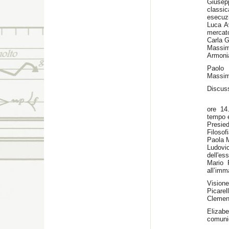
Giusepp
classi
esecuz
Luca Av
mercat
Carla 
Massim
Armoni
Paolo 
Massi
Discus
ore 14
tempo e
Presie
Filosof
Paola M
Ludovi
dell'es
Mario 
all’imm
Vision
Picarel
Clemen
Elizab
comunio