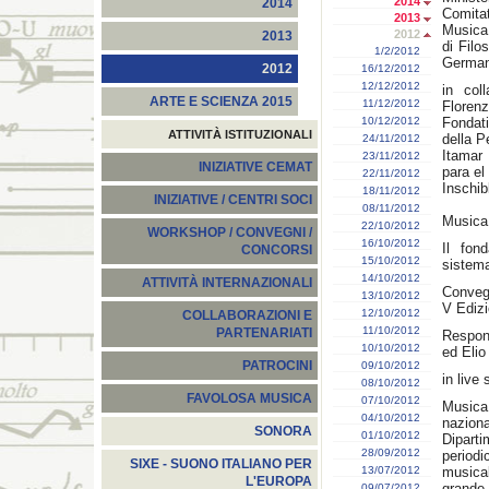
2014
2014
Comitat
2013
Musica 
2012
2013
di Filo
1/2/2012
German
2012
16/12/2012
12/12/2012
in col
ARTE E SCIENZA 2015
11/12/2012
Florenz
10/12/2012
Fondati
ATTIVITÀ ISTITUZIONALI
della 
24/11/2012
Itamar 
23/11/2012
INIZIATIVE CEMAT
para el
22/11/2012
Inschib
18/11/2012
INIZIATIVE / CENTRI SOCI
08/11/2012
Musica
22/10/2012
WORKSHOP / CONVEGNI /
16/10/2012
Il fon
CONCORSI
15/10/2012
sistema
14/10/2012
ATTIVITÀ INTERNAZIONALI
Convegn
13/10/2012
V Ediz
12/10/2012
COLLABORAZIONI E
11/10/2012
PARTENARIATI
Respons
10/10/2012
ed Elio
PATROCINI
09/10/2012
in liv
08/10/2012
FAVOLOSA MUSICA
07/10/2012
Musica 
04/10/2012
naziona
SONORA
01/10/2012
Dipart
28/09/2012
period
SIXE - SUONO ITALIANO PER
13/07/2012
musical
L'EUROPA
grande 
09/07/2012