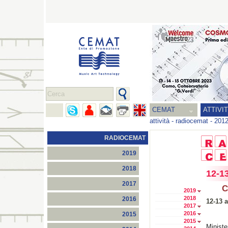
CEMAT
ATTIVI
attività
-
radiocemat
-
201
RADIOCEMAT
2019
2018
12-1
2017
C
2019
2018
2016
12-13 a
2017
2016
2015
2015
Ministe