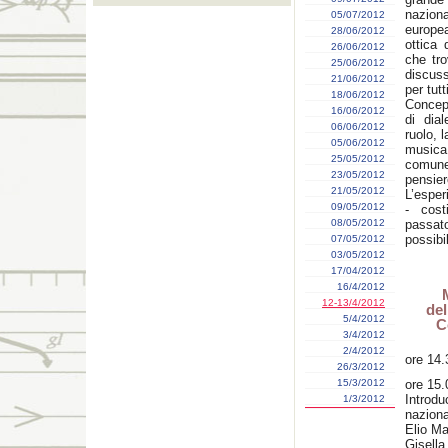
nazion
05/07/2012
europea
28/06/2012
ottica 
26/06/2012
che tro
25/06/2012
discus
21/06/2012
per tut
18/06/2012
Concepi
16/06/2012
di dial
06/06/2012
ruolo, 
05/06/2012
musica
25/05/2012
comune
23/05/2012
pensier
21/05/2012
L’esper
09/05/2012
- cost
08/05/2012
passat
possibi
07/05/2012
03/05/2012
17/04/2012
16/4/2012
12-13/4/2012
del
5/4/2012
C
3/4/2012
2/4/2012
ore 14.
26/3/2012
15/3/2012
ore 15.
Introd
1/3/2012
naziona
Elio M
Gisella