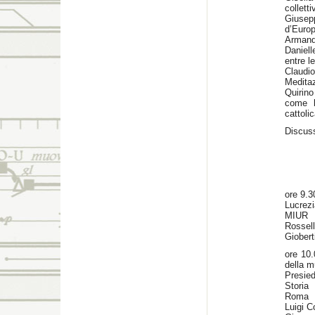
colletti
Giusep
d’Europ
Armando
Daniel
entre l
Claudio
Meditaz
Quirin
come b
cattoli
Discus
ore 9.3
Lucrezi
MIUR
Rossell
Giobert
ore 10.
della m
Presied
Storia
Roma
Luigi C