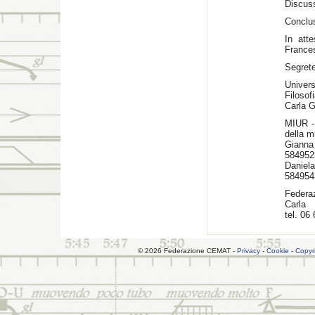
Discus
Conclus
In atte
France
Segrete
Univer
Filosof
Carla G
MIUR - 
della m
Gianna
584952
Daniel
584954
Federa
Carla
tel. 06
© 2026 Federazione CEMAT -
Privacy
-
Cookie
-
Copyr