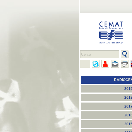
RADIOCE
201
201
201
201
201