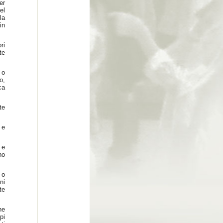
er
el
la
in
ri
te
 o
o,
ca
te
 e
 e
no
 o
ni
te
ne
pi