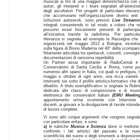
musicali ai fini di una maggior dimestichezza con g
autori, gli interpreti e i brani segnalati all’attenzio
degli ascoltatori. Per progetti di particolare rilevanz
che accomunano nell’organizzazione diversi enti
istituzioni autorevoli, sono previsti
Live Streami
integrali consentendo in tal modo a coloro che n
possono esser fisicamente presenti di partecipa
all’iniziativa tramite la radiofonia. Per particola
rilevanza si segnala ad esempio la Rassegna che 
organizzerà nel maggio 2013 a Bologna, incentra
sulla figura di Bruno Maderna nel 40° della scompars
fittamente articolata tra spettacoli, concerti, convegni
documentazioni di rarissima reperibilità.
Un Partner assai importante di RadioCemat è 
Conservatorio di Santa Cecilia e Roma, come pu
numerosi altri sparsi in Italia, coi quali si prefigura, t
maggio e ottobre di ogni anno, una ricca varietà 
interventi sia sotto il profilo artistico-formativo che d
dibattito. A titolo esemplificativo si segnala la Rubri
dedicata alle classi di composizione e di musi
elettronica dei conservatori italiani
(EMU Meeting
appuntamento ormai ricorrente con Interviste 
docenti, ai giovani e la divulgazione di tavole rotonde
di lezioni complete.
Vi sono altri cinque argomenti che vengono segnala
con particolare enfasi, e sono
a)
le rubriche
Musica e Scienza
dove si mettono
confronto i lati artistici del passato e le nuo
scientificità del suono e degli strumenti a disposizio