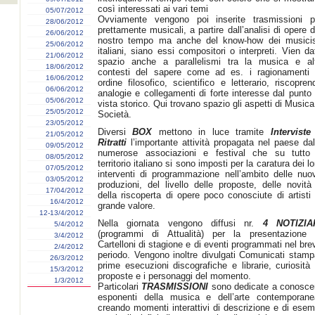
così interessati ai vari temi
05/07/2012
Ovviamente vengono poi inserite trasmissioni p
28/06/2012
prettamente musicali, a partire dall’analisi di opere d
26/06/2012
nostro tempo ma anche del know-how dei musicis
25/06/2012
italiani, siano essi compositori o interpreti. Vien da
21/06/2012
spazio anche a parallelismi tra la musica e alt
18/06/2012
contesti del sapere come ad es. i ragionamenti 
16/06/2012
ordine filosofico, scientifico e letterario, riscopren
06/06/2012
analogie e collegamenti di forte interesse dal punto 
05/06/2012
vista storico. Qui trovano spazio gli aspetti di Musica
25/05/2012
Società.
23/05/2012
Diversi
BOX
mettono in luce tramite
Interviste
21/05/2012
Ritratti
l’importante attività propagata nel paese dal
09/05/2012
numerose associazioni e festival che su tutto 
08/05/2012
territorio italiano si sono imposti per la caratura dei lo
07/05/2012
interventi di programmazione nell’ambito delle nuo
03/05/2012
produzioni, del livello delle proposte, delle novità
17/04/2012
della riscoperta di opere poco conosciute di artisti 
16/4/2012
grande valore.
12-13/4/2012
Nella giornata vengono diffusi nr.
4 NOTIZIA
5/4/2012
(programmi di Attualità) per la presentazione 
3/4/2012
Cartelloni di stagione e di eventi programmati nel bre
2/4/2012
periodo. Vengono inoltre divulgati Comunicati stamp
26/3/2012
prime esecuzioni discografiche e librarie, curiosità 
15/3/2012
proposte e i personaggi del momento.
1/3/2012
Particolari
TRASMISSIONI
sono dedicate a conosce
esponenti della musica e dell’arte contemporane
creando momenti interattivi di descrizione e di esem