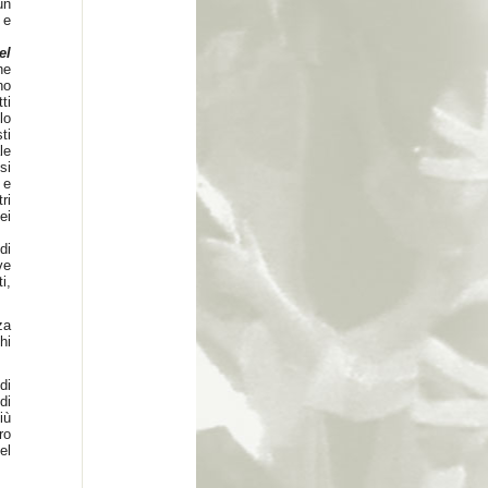
un
 e
el
he
no
ti
lo
ti
le
si
 e
ri
ei
di
ve
i,
za
hi
di
di
iù
ro
el