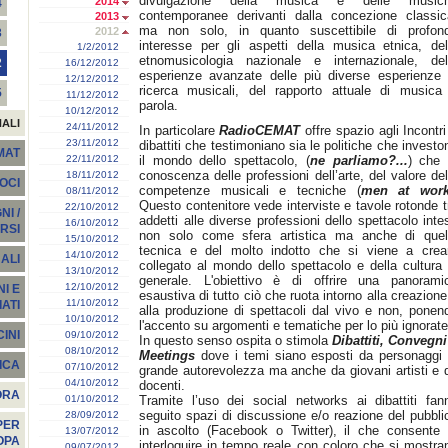
divulgazione della musica e delle music
2014
4
contemporanee derivanti dalla concezione classic
2013
ma non solo, in quanto suscettibile di profon
2012
3
interesse per gli aspetti della musica etnica, del
1/2/2012
etnomusicologia nazionale e internazionale, del
2
16/12/2012
esperienze avanzate delle più diverse esperienze 
12/12/2012
ricerca musicali, del rapporto attuale di musica
5
11/12/2012
parola.
10/12/2012
NALI
24/11/2012
In particolare
RadioCEMAT
offre spazio agli Incontri
23/11/2012
dibattiti che testimoniano sia le politiche che investo
EMAT
22/11/2012
il mondo dello spettacolo, (
ne parliamo?...
) che 
conoscenza delle professioni dell’arte, del valore del
18/11/2012
SOCI
competenze musicali e tecniche (
men at wor
08/11/2012
Questo contenitore vede interviste e tavole rotonde t
22/10/2012
I /
addetti alle diverse professioni dello spettacolo inte
16/10/2012
RSI
non solo come sfera artistica ma anche di quel
15/10/2012
tecnica e del molto indotto che si viene a crea
14/10/2012
ALI
collegato al mondo dello spettacolo e della cultura 
13/10/2012
generale. L'obiettivo è di offrire una panorami
12/10/2012
I E
esaustiva di tutto ciò che ruota intorno alla creazione
11/10/2012
ATI
alla produzione di spettacoli dal vivo e non, ponen
10/10/2012
l'accento su argomenti e tematiche per lo più ignorate
INI
09/10/2012
In questo senso ospita o stimola
Dibattiti, Convegni
08/10/2012
Meetings
dove i temi siano esposti da personaggi 
ICA
07/10/2012
grande autorevolezza ma anche da giovani artisti e 
04/10/2012
docenti.
ORA
01/10/2012
Tramite l’uso dei social networks ai dibattiti fan
seguito spazi di discussione e/o reazione del pubbli
28/09/2012
PER
in ascolto (Facebook o Twitter), il che consente 
13/07/2012
OPA
interloquire in tempo reale con coloro che si mostra
09/07/2012