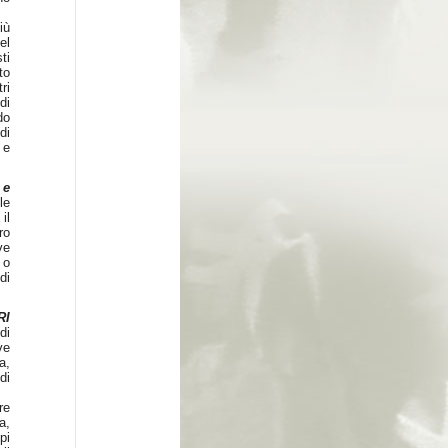
iù
el
ti
to
ri
di
do
di
 e
 e
le
il
ro
ve
 o
di
RI
di
ve
a,
di
re
a,
pi