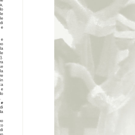
he
a,
do
le
le
di
 e
 e
no
la
le
k
).
ra
se
la
re
in
ca
 e
do
.
 e
di
da
no
co
di
no