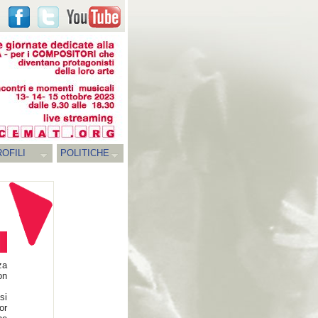
OFILI
POLITICHE
za
on
si
or