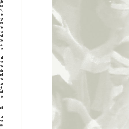
li
ne
a,
 e
ng
on
re
re
si
ta
a,
 e
il
re
ra
di
el
ca
ca
)
,
ai
 e
ti
 a
ve
ne