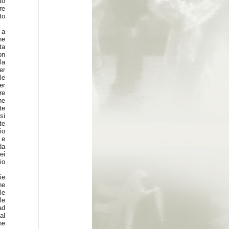
to
re
to
 a
he
ta
on
la
er
le
er
re
he
te
si
te
io
 e
da
ei
io
ie
he
le
le
ad
al
he