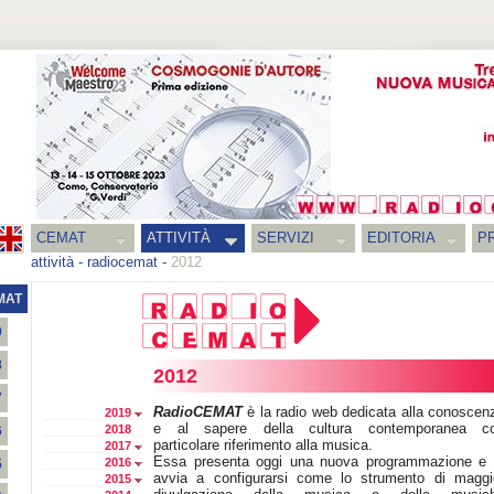
CEMAT
ATTIVITÀ
SERVIZI
EDITORIA
PR
attività
-
radiocemat
-
2012
MAT
9
8
2012
7
RadioCEMAT
è la radio web dedicata alla conoscen
2019
e al sapere della cultura contemporanea c
2018
6
particolare riferimento alla musica.
2017
Essa presenta oggi una nuova programmazione e 
2016
5
avvia a configurarsi come lo strumento di maggi
2015