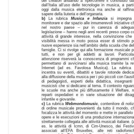
dei creatori andando a ripercorrere il contributo da
dall’Italia all’uso delle tecnologie in musica, a parti
oggi dalla musica elettronica ma anche al raffina
sapere della liuteria e dell’organaria.
b)
La rubrica
Musica e Infanzia
si impegna
monitorare e dar spazio alle innumerevoli iniziative c
nel nostro paese – pur in carenza di adegua
legislazione – hanno negli anni recenti preso corpo c
attività di grande interesse, nella convinzione che 
visibilità messa in moto possa esser di stimolo p
nuove esperienze sia nell’ambito della scuola che del
famiglie. Ci si rivolge qui alla formazione musicale p
tutti, e non per gli addetti ai lavori. Particola
attenzione riserverà la conoscenza di programmi c
permettano di avvicinarsi alla musica tramite la re
Internet (ad es. Favolosa Musica). La rubrica 
incentra su eventi, dibattiti e tavole rotonde dedica
alla diffusione della musica per i più piccoli con l'ausil
di pedagogisti, esperti della didattica, insegnanti
musicisti che si dedicano al tema. Il contesto riguar
le scuole ma anche più diffusamente il Welfare, n
reparti ospedalieri e in varie situazione del disag
infantile e giovanile.
c)
La rubrica
Webmondomusic
, contenitore di notiz
di ordine musicale provenienti da tutto il mondo, c
focalizza le attività del momento e mette in parallelo 
opere e le esecuzioni di una produzione internaziona
strettamente collegata alle attività musicali italiane. (
es. le attività di Icmn, di Cim-Unesco, dei Festiv
associati all’EFA Bruxelles, alle reti radiofonic