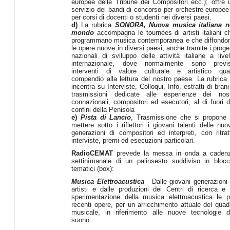
europee delle Tribune dei Compositori ecc.); offre 
servizio dei bandi di concorso per orchestre europee
per corsi di docenti o studenti nei diversi paesi.
d)
La rubrica
SONORA, Nuova musica italiana n
mondo
accompagna le tournées di artisti italiani c
programmano musica contemporanea e che diffondo
le opere nuove in diversi paesi, anche tramite i proget
nazionali di sviluppo delle attività italiane a livel
internazionale, dove normalmente sono previs
interventi di valore culturale e artistico qua
compendio alla lettura del nostro paese. La rubrica 
incentra su Interviste, Colloqui, Info, estratti di brani
trasmissioni dedicate alle esperienze dei nost
connazionali, compositori ed esecutori, al di fuori d
confini della Penisola
e)
Pista di Lancio
, Trasmissione che si propone 
mettere sotto i riflettori i giovani talenti delle nuo
generazioni di compositori ed interpreti, con ritratt
interviste, premi ed esecuzioni particolari.
RadioCEMAT
prevede la messa in onda a caden
settinìmanale di un palinsesto suddiviso in blocc
tematici (box):
Musica Elettroacustica
- Dalle giovani generazioni 
artisti e dalle produzioni dei Centri di ricerca e 
sperimentazione della musica elettroacustica le p
recenti opere, per un arricchimento attuale del quad
musicale, in riferimento alle nuove tecnologie d
suono.