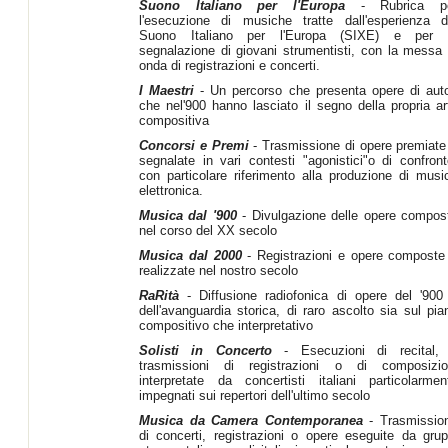
Suono Italiano per l'Europa
- Rubrica p
l'esecuzione di musiche tratte dall'esperienza d
Suono Italiano per l'Europa (SIXE) e per 
segnalazione di giovani strumentisti, con la messa 
onda di registrazioni e concerti.
I Maestri
- Un percorso che presenta opere di auto
che nel'900 hanno lasciato il segno della propria ar
compositiva
Concorsi e Premi
- Trasmissione di opere premiate
segnalate in vari contesti "agonistici"o di confront
con particolare riferimento alla produzione di musi
elettronica.
Musica dal '900
- Divulgazione delle opere compos
nel corso del XX secolo
Musica dal 2000
- Registrazioni e opere composte
realizzate nel nostro secolo
RaRità
- Diffusione radiofonica di opere del '900
dell'avanguardia storica, di raro ascolto sia sul pia
compositivo che interpretativo
Solisti in Concerto
- Esecuzioni di recital,
trasmissioni di registrazioni o di composizio
interpretate da concertisti italiani particolarmen
impegnati sui repertori dell'ultimo secolo
Musica da Camera Contemporanea
- Trasmissio
di concerti, registrazioni o opere eseguite da grup