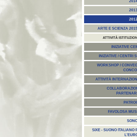
201
201
201
ARTE E SCIENZA 201
ATTIVITÀ ISTITUZIO
INIZIATIVE C
INIZIATIVE / CENTRI 
WORKSHOP / CONVEGN
CONCO
ATTIVITÀ INTERNAZION
COLLABORAZION
PARTENARI
PATROC
FAVOLOSA MUS
SON
SIXE - SUONO ITALIANO 
L'EUR