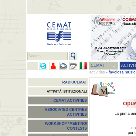
CEMAT
ACTIVI
activities
-
favolosa music
RADIOCEMAT
ATTIVITÀ ISTITUZIONALI
CEMAT ACTIVITIES
Opus
ASSOCIATED CENTRES
La prima ani
ACTIVITIES
WORKSHOP / MEETING/
su
CONTESTS
per q