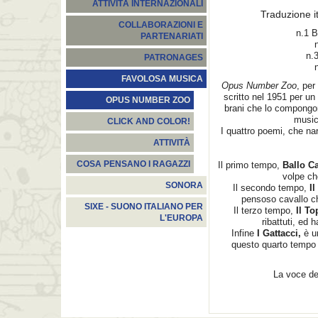
ATTIVITÀ INTERNAZIONALI
Traduzione it
COLLABORAZIONI E
n.1 B
PARTENARIATI
n.
PATRONAGES
FAVOLOSA MUSICA
Opus Number Zoo
, per
scritto nel 1951 per un 
OPUS NUMBER ZOO
brani che lo compongon
music
CLICK AND COLOR!
I quattro poemi, che na
ATTIVITÀ
COSA PENSANO I RAGAZZI
Il primo tempo,
Ballo C
volpe ch
SONORA
Il secondo tempo,
Il
pensoso cavallo ch
SIXE - SUONO ITALIANO PER
Il terzo tempo,
Il To
L'EUROPA
ribattuti, ed
Infine
I Gattacci,
è un
questo quarto tempo 
La voce de