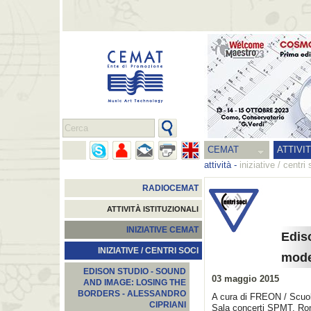
CEMAT
ATTIVI
attività
-
iniziative / centri 
RADIOCEMAT
ATTIVITÀ ISTITUZIONALI
INIZIATIVE CEMAT
Ediso
INIZIATIVE / CENTRI SOCI
mod
EDISON STUDIO - SOUND
03 maggio 2015
AND IMAGE: LOSING THE
BORDERS - ALESSANDRO
A cura di FREON / Scuol
CIPRIANI
Sala concerti SPMT. Rom