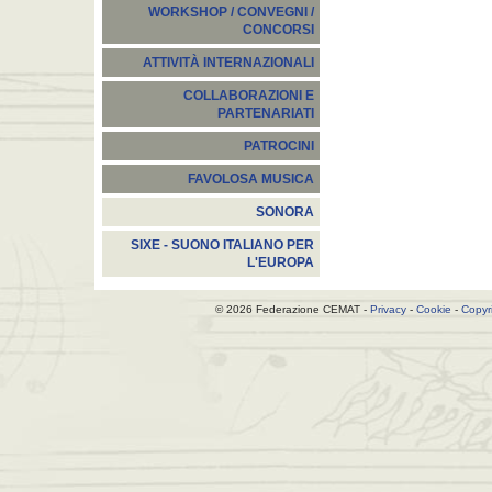
WORKSHOP / CONVEGNI /
CONCORSI
ATTIVITÀ INTERNAZIONALI
COLLABORAZIONI E
PARTENARIATI
PATROCINI
FAVOLOSA MUSICA
SONORA
SIXE - SUONO ITALIANO PER
L'EUROPA
© 2026 Federazione CEMAT -
Privacy
-
Cookie
-
Copyr