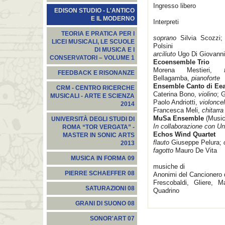
Ingresso libero
EDISON STUDIO - L'ANTICO
E IL MODERNO
Interpreti
TEORIA E PRATICA PER I
soprano
Silvia Scozzi
LICEI MUSICALI, LE SCUOLE
Polsini
DI MUSICA E I
arciliuto
Ugo Di Giovanni
CONSERVATORI – VOLUME 1
Ecoensemble Trio
Morena Mestieri,
fl
FEEDBACK E RISONANZE
Bellagamba,
pianoforte
Ensemble Canto di Ee
CRM - CENTRO RICERCHE
Caterina Bono,
violino
; G
MUSICALI - ARTE E SCIENZA
Paolo Andriotti,
violoncel
2014
Francesca Meli,
chitarra
MuSa Ensemble
(Music
UNIVERSITÀ DEGLI STUDI DI
In collaborazione con U
ROMA “TOR VERGATA” -
Echos Wind Quartet
MASTER IN SONIC ARTS
flauto
Giuseppe Pelura;
2013
fagotto
Mauro De Vita
MUSICA IN FORMA 09
musiche di
PIERRE SCHAEFFER 08
Anonimi del Cancionero d
Frescobaldi, Gliere, M
SATURAZIONI 08
Quadrino
GRANI DI SUONO 08
SONOR'ART 07