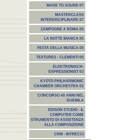
MADE TO SOUND 07
MASTERCLASS
INTERDISCIPLINARE 07
ZAMPOGNE A ROMA 05
LA NOTTE BIANCA 05
FESTA DELLA MUSICA 05
TEXTURES - CLEMENTI 05
ELEKTRONISCH-
EXPRESSIONIST 03
KYOTO PHILHARMONIC
CHAMBER ORCHESTRA 02
CONCORSO 40 ANNI NEL
DUEMILA
EDISON STUDIO - IL
COMPUTER COME
STRUMENTO DI ASSISTENZA
ALLA COMPOSIZIONE
CRM - INTRECCI