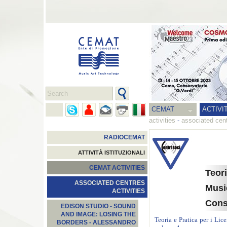
CEMAT
ACTIVI
activities
-
associated cent
RADIOCEMAT
ATTIVITÀ ISTITUZIONALI
CEMAT ACTIVITIES
Teori
ASSOCIATED CENTRES
Music
ACTIVITIES
Cons
EDISON STUDIO - SOUND
AND IMAGE: LOSING THE
Teoria e Pratica per i Lic
BORDERS - ALESSANDRO