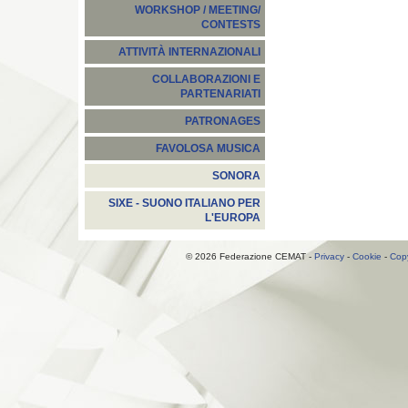
WORKSHOP / MEETING/
CONTESTS
ATTIVITÀ INTERNAZIONALI
COLLABORAZIONI E
PARTENARIATI
PATRONAGES
FAVOLOSA MUSICA
SONORA
SIXE - SUONO ITALIANO PER
L'EUROPA
© 2026 Federazione CEMAT -
Privacy
-
Cookie
-
Copy