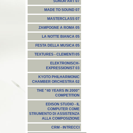
SONOR'ART 07
MADE TO SOUND 07
MASTERCLASS 07
ZAMPOGNE A ROMA 05
LA NOTTE BIANCA 05
FESTA DELLA MUSICA 05
TEXTURES - CLEMENTI 05
ELEKTRONISCH-
EXPRESSIONIST 03
KYOTO PHILHARMONIC
CHAMBER ORCHESTRA 02
THE "40 YEARS IN 2000"
COMPETITION
EDISON STUDIO - IL
COMPUTER COME
STRUMENTO DI ASSISTENZA
ALLA COMPOSIZIONE
CRM - INTRECCI