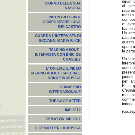
dinamic
GIORNO DELLA SUA
al per
NASCITA
rappre
mezzo
INCONTRO CON IL
composi
COMPOSITORE LUCA
e lavor
BELCASTRO
hanno u
Un altr
GUARDA L'INTERVISTA DI
rassomi
GIOVANNI MARIA FLICK
questo 
opere i
TALKING ABOUT -
la parte
INTERVISTA CON ÉRIC DE
Un ott
CHASSEY
interpr
ascolt
E' ON-LINE IL VIDEO
present
TALKING ABOUT - SPECIALE
piccoli
DONNE IN MUSICA
per l’a
E in q
CONVEGNO
Cléopât
INTERNAZIONALE
messa 
confine
THE CAGE AFTER
indagat
IMS 2012
(Giuse
CEMAT ON AIR 2011
IL CEMAT PER LA MUSICA