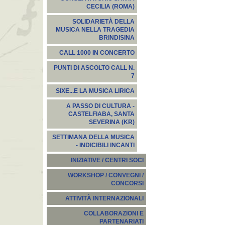
CECILIA (ROMA)
SOLIDARIETÀ DELLA
MUSICA NELLA TRAGEDIA
BRINDISINA
CALL 1000 IN CONCERTO
PUNTI DI ASCOLTO CALL N.
7
SIXE...E LA MUSICA LIRICA
A PASSO DI CULTURA -
CASTELFIABA, SANTA
SEVERINA (KR)
SETTIMANA DELLA MUSICA
- INDICIBILI INCANTI
INIZIATIVE / CENTRI SOCI
WORKSHOP / CONVEGNI /
CONCORSI
ATTIVITÀ INTERNAZIONALI
COLLABORAZIONI E
PARTENARIATI