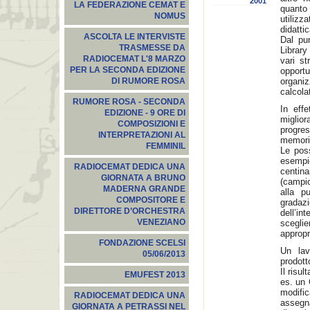
2001
LA FEDERAZIONE CEMAT E
quanto
NOMUS
utiliz
didatti
ASCOLTA LE INTERVISTE
Dal pun
TRASMESSE DA
Library
RADIOCEMAT L'8 MARZO
vari st
PER LA SECONDA EDIZIONE
opport
organi
DI RUMORE ROSA
calcola
RUMORE ROSA - SECONDA
In eff
EDIZIONE - 9 ORE DI
migli
COMPOSIZIONI E
progre
INTERPRETAZIONI AL
memoria
FEMMINIL
Le poss
esempi
RADIOCEMAT DEDICA UNA
centi
GIORNATA A BRUNO
(campio
MADERNA GRANDE
alla p
COMPOSITORE E
gradazi
DIRETTORE D’ORCHESTRA
dell’in
VENEZIANO
scegli
appropr
FONDAZIONE SCELSI
Un lav
05/06/2013
prodott
Il risu
EMUFEST 2013
es. un 
modific
RADIOCEMAT DEDICA UNA
assegna
GIORNATA A PETRASSI NEL