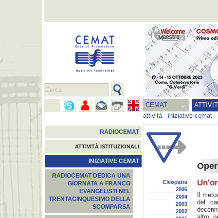
CEMAT
ATTIVI
attività
-
iniziative cemat
-
RADIOCEMAT
ATTIVITÀ ISTITUZIONALI
INIZIATIVE CEMAT
Oper
RADIOCEMAT DEDICA UNA
Un'or
Cleopatra
GIORNATA A FRANCO
2006
EVANGELISTI NEL
Il meto
2004
TRENTACINQUESIMO DELLA
del ca
2003
SCOMPARSA
decenni
2002
altro 