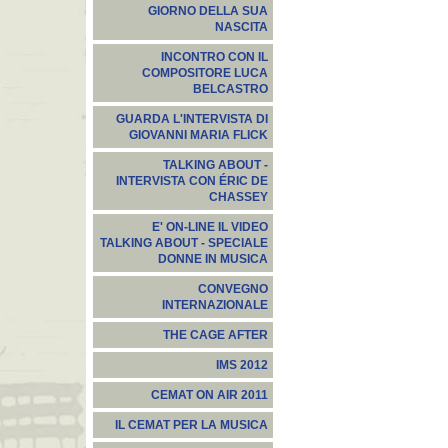
GIORNO DELLA SUA
NASCITA
INCONTRO CON IL
COMPOSITORE LUCA
BELCASTRO
GUARDA L'INTERVISTA DI
GIOVANNI MARIA FLICK
TALKING ABOUT -
INTERVISTA CON ÉRIC DE
CHASSEY
E' ON-LINE IL VIDEO
TALKING ABOUT - SPECIALE
DONNE IN MUSICA
CONVEGNO
INTERNAZIONALE
THE CAGE AFTER
IMS 2012
CEMAT ON AIR 2011
IL CEMAT PER LA MUSICA