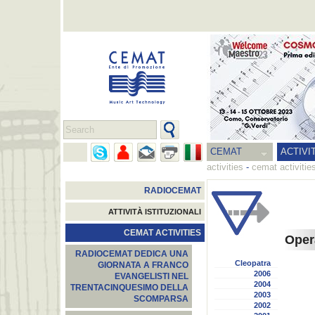
CEMAT
ACTIVI
activities
-
cemat activitie
RADIOCEMAT
ATTIVITÀ ISTITUZIONALI
CEMAT ACTIVITIES
Oper
RADIOCEMAT DEDICA UNA
Cleopatra
GIORNATA A FRANCO
2006
EVANGELISTI NEL
2004
TRENTACINQUESIMO DELLA
2003
SCOMPARSA
2002