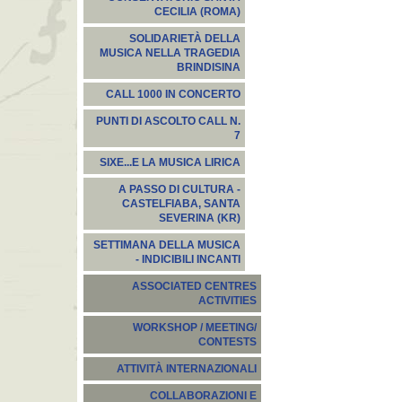
CECILIA (ROMA)
SOLIDARIETÀ DELLA
MUSICA NELLA TRAGEDIA
BRINDISINA
CALL 1000 IN CONCERTO
PUNTI DI ASCOLTO CALL N.
7
SIXE...E LA MUSICA LIRICA
A PASSO DI CULTURA -
CASTELFIABA, SANTA
SEVERINA (KR)
SETTIMANA DELLA MUSICA
- INDICIBILI INCANTI
ASSOCIATED CENTRES
ACTIVITIES
WORKSHOP / MEETING/
CONTESTS
ATTIVITÀ INTERNAZIONALI
COLLABORAZIONI E