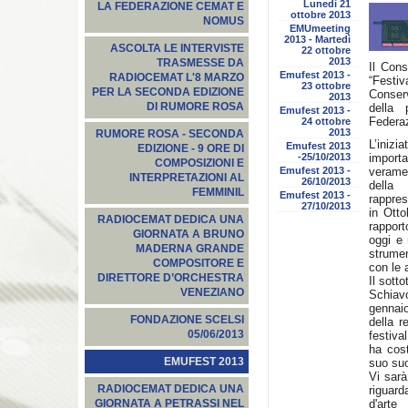
Lunedì 21
LA FEDERAZIONE CEMAT E
ottobre 2013
NOMUS
EMUmeeting
2013 - Martedì
ASCOLTA LE INTERVISTE
22 ottobre
2013
TRASMESSE DA
Il Cons
Emufest 2013 -
RADIOCEMAT L'8 MARZO
“Festiv
23 ottobre
PER LA SECONDA EDIZIONE
Conserv
2013
DI RUMORE ROSA
della 
Emufest 2013 -
Federa
24 ottobre
2013
RUMORE ROSA - SECONDA
L’inizi
Emufest 2013
EDIZIONE - 9 ORE DI
-25/10/2013
import
COMPOSIZIONI E
Emufest 2013 -
veramen
INTERPRETAZIONI AL
26/10/2013
della 
FEMMINIL
Emufest 2013 -
rappres
27/10/2013
in Otto
RADIOCEMAT DEDICA UNA
rapport
GIORNATA A BRUNO
oggi e 
MADERNA GRANDE
strumen
COMPOSITORE E
con le a
DIRETTORE D’ORCHESTRA
Il sott
VENEZIANO
Schiav
gennai
FONDAZIONE SCELSI
della r
05/06/2013
festiva
ha cost
EMUFEST 2013
suo suo
Vi sarà
RADIOCEMAT DEDICA UNA
riguard
d'arte
GIORNATA A PETRASSI NEL