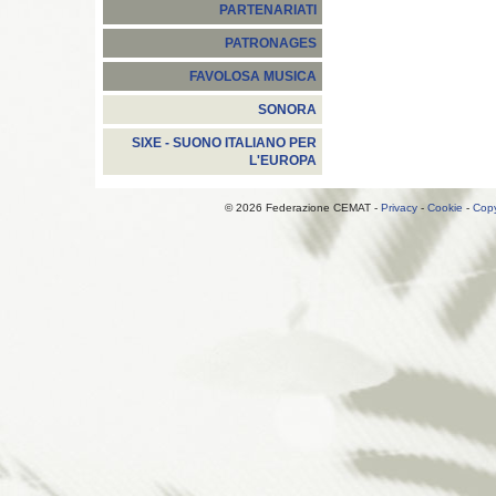
PARTENARIATI
PATRONAGES
FAVOLOSA MUSICA
SONORA
SIXE - SUONO ITALIANO PER
L'EUROPA
© 2026 Federazione CEMAT -
Privacy
-
Cookie
-
Copy