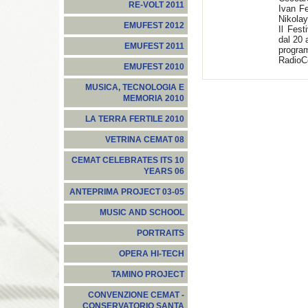
RE-VOLT 2011
Ivan Fe
Nikola
EMUFEST 2012
Il Fest
dal 20 
EMUFEST 2011
progra
Radio
EMUFEST 2010
MUSICA, TECNOLOGIA E
MEMORIA 2010
LA TERRA FERTILE 2010
VETRINA CEMAT 08
CEMAT CELEBRATES ITS 10
YEARS 06
ANTEPRIMA PROJECT 03-05
MUSIC AND SCHOOL
PORTRAITS
OPERA HI-TECH
TAMINO PROJECT
CONVENZIONE CEMAT -
CONSERVATORIO SANTA