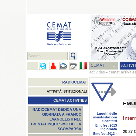
CEMAT
ACTIVI
activities
-
cemat activitie
RADIOCEMAT
ATTIVITÀ ISTITUZIONALI
CEMAT ACTIVITIES
EMUF
RADIOCEMAT DEDICA UNA
Luoghi delle
GIORNATA A FRANCO
manifestazioni
Inter
EVANGELISTI NEL
e contatti
TRENTACINQUESIMO DELLA
Emufest 2013
SCOMPARSA
I° giornata
20-27 
Emufest 2013 -