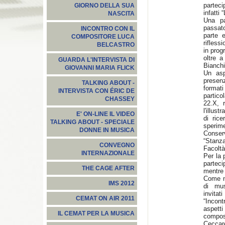
parteci
GIORNO DELLA SUA
infatti
NASCITA
Una pa
passato
INCONTRO CON IL
parte 
COMPOSITORE LUCA
rifless
BELCASTRO
in prog
oltre a
GUARDA L'INTERVISTA DI
Bianchi
GIOVANNI MARIA FLICK
Un asp
presen
TALKING ABOUT -
formati
INTERVISTA CON ÉRIC DE
partic
CHASSEY
22.X, 
l'illus
E' ON-LINE IL VIDEO
di rice
TALKING ABOUT - SPECIALE
sperime
DONNE IN MUSICA
Conser
“Stanz
CONVEGNO
Facoltà
INTERNAZIONALE
Per la 
partec
THE CAGE AFTER
mentre 
Come ne
IMS 2012
di mus
invita
CEMAT ON AIR 2011
“Incont
aspetti
IL CEMAT PER LA MUSICA
composi
Ceccare