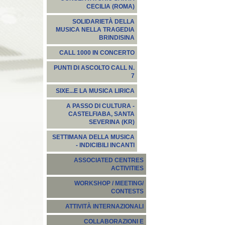
CECILIA (ROMA)
SOLIDARIETÀ DELLA
MUSICA NELLA TRAGEDIA
BRINDISINA
CALL 1000 IN CONCERTO
PUNTI DI ASCOLTO CALL N.
7
SIXE...E LA MUSICA LIRICA
A PASSO DI CULTURA -
CASTELFIABA, SANTA
SEVERINA (KR)
SETTIMANA DELLA MUSICA
- INDICIBILI INCANTI
ASSOCIATED CENTRES
ACTIVITIES
WORKSHOP / MEETING/
CONTESTS
ATTIVITÀ INTERNAZIONALI
COLLABORAZIONI E