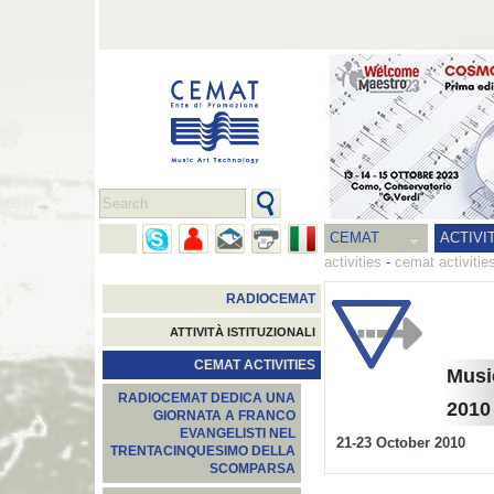
CEMAT
ACTIVI
activities
-
cemat activitie
RADIOCEMAT
ATTIVITÀ ISTITUZIONALI
CEMAT ACTIVITIES
Musi
RADIOCEMAT DEDICA UNA
2010
GIORNATA A FRANCO
EVANGELISTI NEL
21-23 October 2010
TRENTACINQUESIMO DELLA
SCOMPARSA