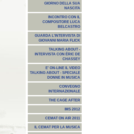
GIORNO DELLA SUA
NASCITA
INCONTRO CON IL
COMPOSITORE LUCA
BELCASTRO
GUARDA L'INTERVISTA DI
GIOVANNI MARIA FLICK
TALKING ABOUT -
INTERVISTA CON ÉRIC DE
CHASSEY
E' ON-LINE IL VIDEO
TALKING ABOUT - SPECIALE
DONNE IN MUSICA
CONVEGNO
INTERNAZIONALE
THE CAGE AFTER
IMS 2012
CEMAT ON AIR 2011
IL CEMAT PER LA MUSICA