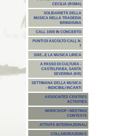
CECILIA (ROMA)
SOLIDARIETÀ DELLA
MUSICA NELLA TRAGEDIA
BRINDISINA
CALL 1000 IN CONCERTO
PUNTI DI ASCOLTO CALL N.
7
SIXE...E LA MUSICA LIRICA
A PASSO DI CULTURA -
CASTELFIABA, SANTA
SEVERINA (KR)
SETTIMANA DELLA MUSICA
- INDICIBILI INCANTI
ASSOCIATED CENTRES
ACTIVITIES
WORKSHOP / MEETING/
CONTESTS
ATTIVITÀ INTERNAZIONALI
COLLABORAZIONI E