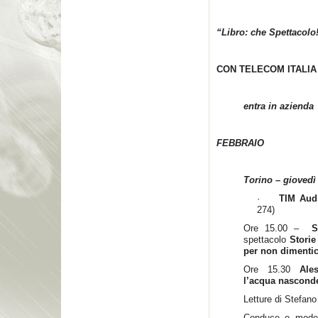
“Libro: che Spettacolo
CON TELECOM ITALIA
entra in azienda
FEBBRAIO
Torino – giovedì
·
TIM Aud
274)
Ore 15.00 –
S
spettacolo
Storie
per non dimenti
Ore 15.30
Ale
l’acqua nascond
Letture di Stefan
Conduce e mod