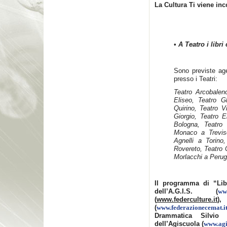
La Cultura Ti viene inc
•
A Teatro i libr
Sono previste age
presso i Teatri:
Teatro Arcobaleno
Eliseo, Teatro G
Quirino, Teatro 
Giorgio, Teatro E
Bologna, Teatro
Monaco a Treviso
Agnelli a Torino
Rovereto, Teatro 
Morlacchi a Perug
Il programma di “Libr
dell’A.G.I.S. (
ww
(
www.federculture.it
)
(
www.federazionecemat.i
Drammatica Silvio
dell’Agiscuola (
www.agi