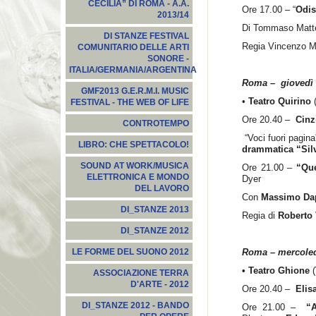
CECILIA” DI ROMA - A.A.
Ore 17.00 – “
Odis
2013/14
Di Tommaso Matt
DI STANZE FESTIVAL
Regia Vincenzo M
COMUNITARIO DELLE ARTI
SONORE -
ITALIA/GERMANIA/ARGENTINA
Roma – giovedì 
GMF2013 G.E.R.M.I. MUSIC
•
Teatro Quirino
(
FESTIVAL - THE WEB OF LIFE
Ore 20.40 –
Cinz
CONTROTEMPO
“Voci fuori pagina”
LIBRO: CHE SPETTACOLO!
drammatica “Sil
SOUND AT WORK/MUSICA
Ore 21.00 –
“Que
ELETTRONICA E MONDO
Dyer
DEL LAVORO
Con
Massimo Dap
DI_STANZE 2013
Regia di
Roberto 
DI_STANZE 2012
Roma – mercoled
LE FORME DEL SUONO 2012
• Teatro Ghione
ASSOCIAZIONE TERRA
D'ARTE - 2012
Ore 20.40 –
Elis
DI_STANZE 2012 - BANDO
Ore 21.00 –
“A