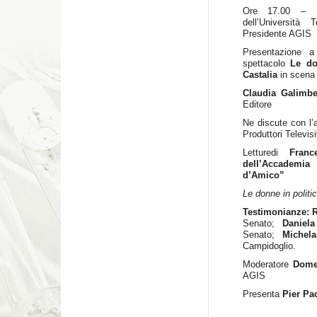
Ore 17.00 –
dell’Universit
Presidente AGIS
Presentazione 
spettacolo
Le d
Castalia
in scena 
Claudia Galimbe
Editore
Ne discute con l’
Produttori Televis
Letturedi
Franc
dell’Accademi
d’Amico”
Le donne in politic
Testimonianze: R
Senato;
Daniel
Senato;
Michel
Campidoglio.
Moderatore
Dome
AGIS
Presenta
Pier Pa