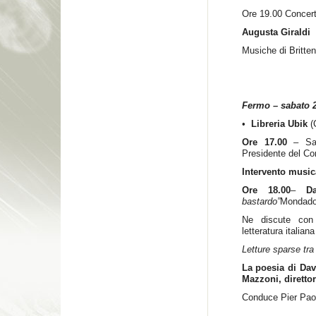
Ore 19.00 Concerto
Augusta Giraldi
Musiche di Britten
Fermo – sabato 
•
Libreria Ubik
(
Ore 17.00
– Sa
Presidente del Co
Intervento music
Ore 18.00
–
D
bastardo”
Mondado
Ne discute con
letteratura italian
Letture sparse tra 
La poesia di Da
Mazzoni, diretto
Conduce Pier Pao