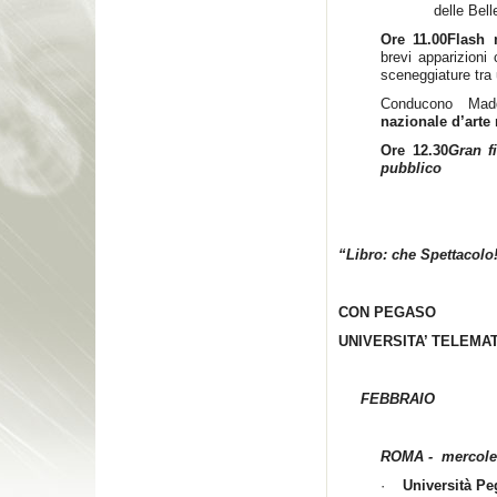
delle Bell
Ore 11.00
Flash
brevi apparizioni 
sceneggiature tra u
Conducono Madd
nazionale d’art
Ore 12.30
Gran fi
pubblico
“Libro: che Spettacolo
CON PEGASO
UNIVERSITA’ TELEMA
FEBBRAIO
ROMA - mercoled
·
Università P