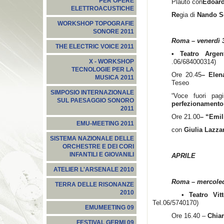
PER OPERE
Plauto con
Edoard
ELETTROACUSTICHE
Re
gia di
Nando S
WORKSHOP TOPOGRAFIE
SONORE 2011
Roma – venerdì 
THE ELECTRIC VOICE 2011
• Teatro Arge
.06/684000314)
X - WORKSHOP
TECNOLOGIE PER LA
Ore 20.45
– Elen
MUSICA 2011
Teseo
SIMPOSIO INTERNAZIONALE
“Voce fuori pa
SUL PAESAGGIO SONORO
perfezionamento 
2011
Ore 21.00
– “Emi
EMU-MEETING 2011
con
Giulia Lazzar
SISTEMA NAZIONALE DELLE
ORCHESTRE E DEI CORI
INFANTILI E GIOVANILI
APRILE
ATELIER L'ARSENALE 2010
Roma – mercoledì
TERRA DELLE RISONANZE
2010
•
Teatro Vitt
Tel.06/5740170)
EMUMEETING 09
Ore 16.40 –
Chiar
FESTIVAL GERMI 09