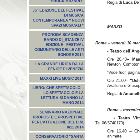
SHOCK HAZARD"
Regia di
Luca De 
35° EDIZIONE DEL FESTIVAL
DI MUSICA
CONTEMPORANEA “ NUOVI
SPAZI MUSICALI “
MARZO
PROROGA SCADENZA
BANDO DI_STANZE IV
Roma – venerdì 10 mar
EDIZIONE - FESTIVAL
COMUNITARIO DELLE ARTI
• Teatro dell’An
SONORE 2014
Ore 20.40
– Mas
Newton Compton E
LA GRANDE LIRICA DA LA
FENICE DI VENEZIA
“Voce fuori pagina
MAXXI LIVE MUSIC 2014
Ore 21.00
– “Deli
Avallone e Giusep
LIBRO: CHE SPETTACOLO! -
LO SPETTACOLO E LA
Regia di
Antonell
LETTURA SI DANNO LA
MANO 2014
Roma – mercoled
SEMINARIO NAZIONALE
PROPOSTE E PROSPETTIVE
•
Teatro Vitt
PERL'ATTUAZIONE DEL D.M.
Tel.06/5740170)
8/11 2014
Ore 16.40 –
Ch
animate
CONSERVATORIO “SANTA