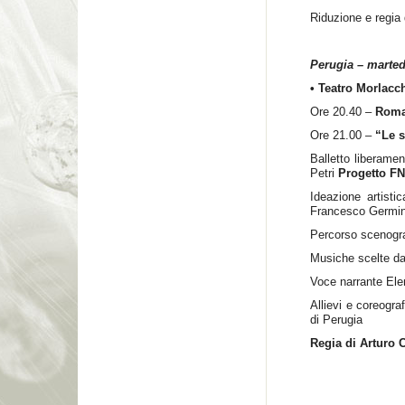
Riduzione e regia 
Perugia – marted
• Teatro Morlacc
Ore 20.40 –
Roma
Ore 21.00 –
“Le s
Balletto liberame
Petri
Progetto FN
Ideazione artisti
Francesco Germin
Percorso scenogra
Musiche scelte da
Voce narrante Ele
Allievi e coreogr
di Perugia
Regia di Arturo 