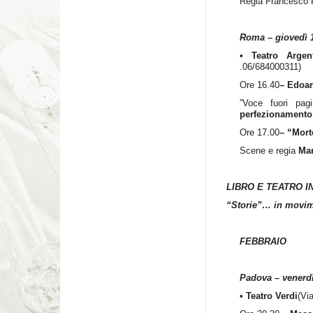
Regia Francesco P
Roma – giovedì 
• Teatro Arge
.06/684000311)
Ore 16.40
– Edoar
”Voce fuori pa
perfezionamento 
Ore 17.00
– “Mort
Scene e regia
Mar
LIBRO E TEATRO I
“Storie”… in movi
FEBBRAIO
Padova – venerdì
• Teatro Verdi
(Vi