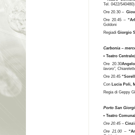
Tel. 0422/540480)
Ore 20.30 –
Giov
Ore 20.45 –
“
Ar
Goldoni
Regiadi
Giorgio 
Carbonia – merc
• Teatro Centrale
Ore 20.30
Angelo
lavoro”,
Chiarelett
Ore 20.45
“Sorel
Con
Lucia Poli, 
Regia di Geppy Gl
Porto San Giorgi
• Teatro Comuna
Ore 20.45 –
Cinzi
Ore 21.00 –
“Ar