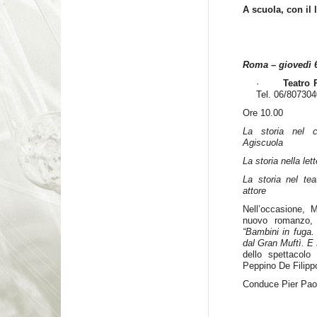
A scuola, con il 
Roma – giovedì 6
·
Teatro 
Tel. 06/807304
Ore 10.00
La storia nel c
Agiscuola
La storia nella lett
La storia nel tea
attore
Nell’occasione, M
nuovo romanzo, 
“Bambini in fuga.
dal Gran Muftì. E s
dello spettacol
Peppino De Filippo
Conduce Pier Paol