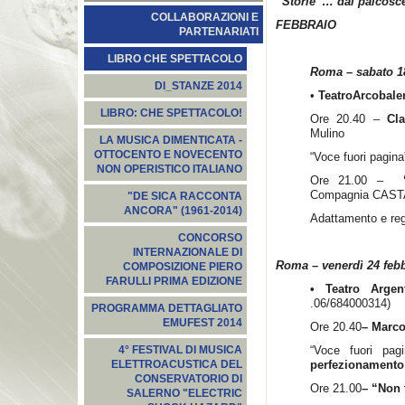
“Storie”… dal palcosc
COLLABORAZIONI E
FEBBRAIO
PARTENARIATI
LIBRO CHE SPETTACOLO
Roma – sabato 18
DI_STANZE 2014
•
Teatro
Arcobale
LIBRO: CHE SPETTACOLO!
Ore 20.40 –
Cl
Mulino
LA MUSICA DIMENTICATA -
OTTOCENTO E NOVECENTO
“Voce fuori pagina
NON OPERISTICO ITALIANO
Ore 21.00 –
Compagnia CAST
"DE SICA RACCONTA
ANCORA" (1961-2014)
Adattamento e reg
CONCORSO
INTERNAZIONALE DI
Roma – venerdì 24 feb
COMPOSIZIONE PIERO
FARULLI PRIMA EDIZIONE
• Teatro Arge
.06/684000314)
PROGRAMMA DETTAGLIATO
EMUFEST 2014
Ore 20.40
– Marc
“Voce fuori pa
4° FESTIVAL DI MUSICA
perfezionamento 
ELETTROACUSTICA DEL
CONSERVATORIO DI
Ore 21.00
– “Non 
SALERNO "ELECTRIC