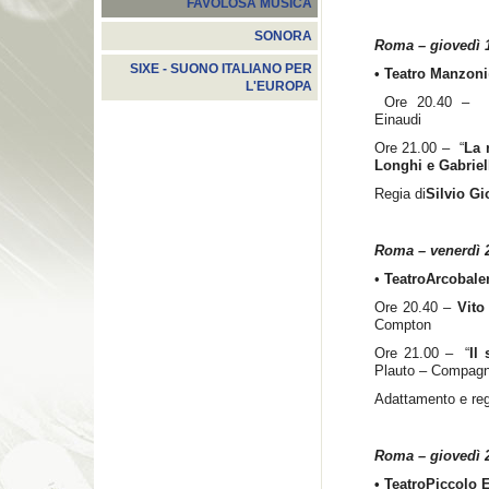
FAVOLOSA MUSICA
SONORA
Roma – giovedì 1
SIXE - SUONO ITALIANO PER
• Teatro Manzoni
L'EUROPA
Ore 20.40 –
Einaudi
Ore 21.00 – “
La 
Longhi e Gabriell
Regia di
Silvio Gi
Roma – venerdì 2
•
Teatro
Arcobale
Ore 20.40 –
Vito
Compton
Ore 21.00 – “
Il
Plauto – Compag
Adattamento e reg
Roma – giovedì 2
•
Teatro
Piccolo 