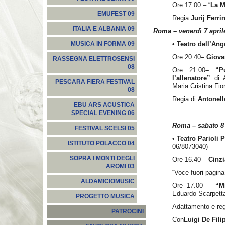
Ore 17.00 – “
La 
EMUFEST 09
Regia
Jurij Ferrin
ITALIA E ALBANIA 09
Roma – venerdì 7 april
• Teatro dell’An
MUSICA IN FORMA 09
Ore 20.40
– Giova
RASSEGNA ELETTROSENSI
08
Ore 21.00
– “Pu
l’allenatore”
di A
PESCARA FIERA FESTIVAL
Maria Cristina Fior
08
Regia di
Antonell
EBU ARS ACUSTICA
SPECIAL EVENING 06
Roma – sabato 8 
FESTIVAL SCELSI 05
•
Teatro Parioli 
ISTITUTO POLACCO 04
06/8073040)
SOPRA I MONTI DEGLI
Ore 16.40 –
Cinzi
AROMI 03
“Voce fuori pagina
ALDAMICIOMUSIC
Ore 17.00 –
“M
Eduardo Scarpett
PROGETTO MUSICA
Adattamento e re
PATROCINI
Con
Luigi De Fili