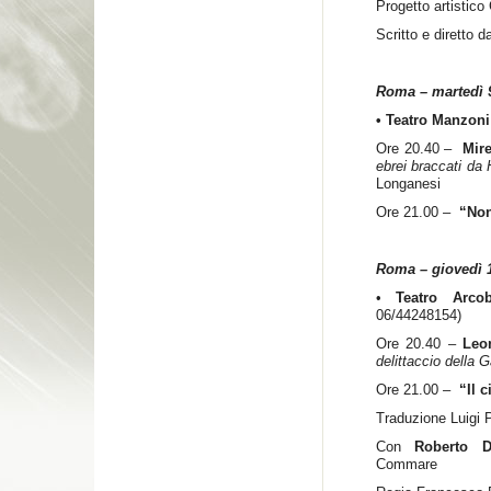
Progetto artistic
Scritto e diretto 
Roma – martedì 
• Teatro Manzon
Ore 20.40 –
Mire
ebrei braccati da H
Longanesi
Ore 21.00 –
“Non
Roma – giovedì 
•
Teatro Arc
06/44248154)
Ore 20.40 –
Leo
delittaccio della G
Ore 21.00 –
“Il 
Traduzione Luigi P
Con
Roberto D
Commare