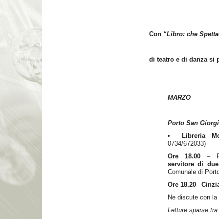
Con
“Libro: che Spetta
di teatro e di danza si
MARZO
Porto San Giorgi
•
Libreria M
0734/672033)
Ore 18.00
– P
servitore di du
Comunale di Porto
Ore 18.20
–
Cinzi
Ne discute con la s
Letture sparse tra 