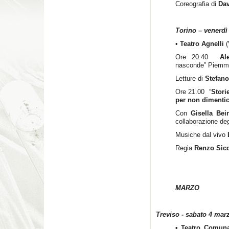
Coreografia di
Da
Torino – venerdì
•
Teatro Agnelli
(
Ore 20.40
Al
nasconde” Piemme
Letture di
Stefan
Ore 21.00 “
Stori
per non dimentic
Con
Gisella Bei
collaborazione de
Musiche dal vivo
Regia
Renzo Sic
MARZO
Treviso - sabato 4 mar
• Teatro Comun