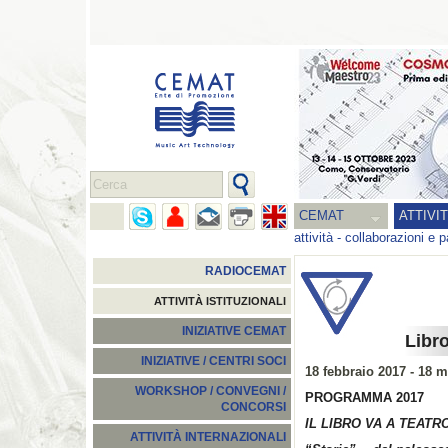
CEMAT
ATTIVI
attività
-
collaborazioni e p
RADIOCEMAT
ATTIVITÀ ISTITUZIONALI
INIZIATIVE CEMAT
Libr
INIZIATIVE / CENTRI SOCI
18 febbraio 2017 - 18 
WORKSHOP / CONVEGNI /
PROGRAMMA 2017
CONCORSI
IL LIBRO VA A TEATR
ATTIVITÀ INTERNAZIONALI