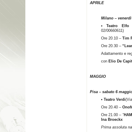
APRILE
Milano – venerdì
• Teatro Elfo 
02/00660611)
Ore 20.10 –
Tim 
Ore 20.30 –
“Lea
Adattamento e regi
con
Elio De Capi
MAGGIO
Pisa – sabato 6 maggi
• Teatro Verdi
(Vi
Ore 20.40 –
Onof
Ore 21.00 – “
HAM
Ina Broeckx
Prima assoluta na