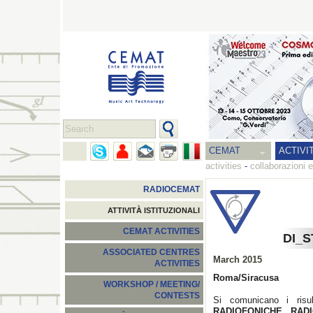
CEMAT
ACTIVI
activities
-
collaborazioni e
RADIOCEMAT
ATTIVITÀ ISTITUZIONALI
CEMAT ACTIVITIES
DI_S
ASSOCIATED CENTRES
March 2015
ACTIVITIES
Roma/Siracusa
WORKSHOP / MEETING/
CONTESTS
Si comunicano i risu
RADIOFONICHE, RAD