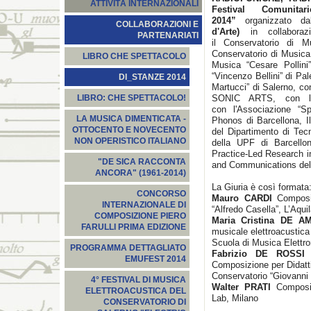
ATTIVITÀ INTERNAZIONALI
Festival Comunit
2014”
organizzato d
COLLABORAZIONI E
d'Arte)
in collabora
PARTENARIATI
il Conservatorio di M
Conservatorio di Musica 
LIBRO CHE SPETTACOLO
Musica “Cesare Pollini
“Vincenzo Bellini” di Pa
DI_STANZE 2014
Martucci” di Salerno, co
SONIC ARTS, con l'A
LIBRO: CHE SPETTACOLO!
con l'Associazione “S
LA MUSICA DIMENTICATA -
Phonos di Barcellona, 
OTTOCENTO E NOVECENTO
del Dipartimento di Tec
NON OPERISTICO ITALIANO
della UPF di Barcello
Practice-Led Research in
"DE SICA RACCONTA
and Communications dell
ANCORA" (1961-2014)
La Giuria è così formata
CONCORSO
Mauro CARDI
Composi
INTERNAZIONALE DI
“Alfredo Casella”, L’Aqui
COMPOSIZIONE PIERO
Maria Cristina DE A
FARULLI PRIMA EDIZIONE
musicale elettroacustica
Scuola di Musica Elettro
PROGRAMMA DETTAGLIATO
Fabrizio DE ROSS
EMUFEST 2014
Composizione per Didatt
Conservatorio “Giovanni 
4° FESTIVAL DI MUSICA
Walter PRATI
Composi
ELETTROACUSTICA DEL
Lab, Milano
CONSERVATORIO DI