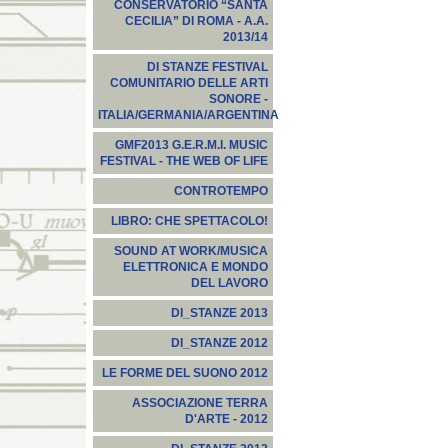
CONSERVATORIO “SANTA
CECILIA” DI ROMA - A.A.
2013/14
DI STANZE FESTIVAL
COMUNITARIO DELLE ARTI
SONORE -
ITALIA/GERMANIA/ARGENTINA
GMF2013 G.E.R.M.I. MUSIC
FESTIVAL - THE WEB OF LIFE
CONTROTEMPO
LIBRO: CHE SPETTACOLO!
SOUND AT WORK/MUSICA
ELETTRONICA E MONDO
DEL LAVORO
DI_STANZE 2013
DI_STANZE 2012
LE FORME DEL SUONO 2012
ASSOCIAZIONE TERRA
D'ARTE - 2012