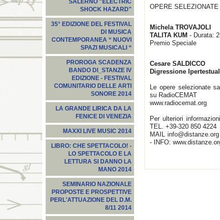
SALERNO "ELECTRIC
OPERE SELEZIONATE
SHOCK HAZARD"
35° EDIZIONE DEL FESTIVAL
Michela TROVAJOLI
DI MUSICA
TALITA KUM
- Durata: 2
CONTEMPORANEA “ NUOVI
Premio Speciale
SPAZI MUSICALI “
PROROGA SCADENZA
Cesare SALDICCO
BANDO DI_STANZE IV
Digressione Ipertestual
EDIZIONE - FESTIVAL
COMUNITARIO DELLE ARTI
Le opere selezionate s
SONORE 2014
su RadioCEMAT
www.radiocemat.org
LA GRANDE LIRICA DA LA
FENICE DI VENEZIA
Per ulteriori informazio
TEL. +39-320 850 4224
MAXXI LIVE MUSIC 2014
MAIL
info@distanze.org
- INFO: www.distanze.or
LIBRO: CHE SPETTACOLO! -
LO SPETTACOLO E LA
LETTURA SI DANNO LA
MANO 2014
SEMINARIO NAZIONALE
PROPOSTE E PROSPETTIVE
PERL'ATTUAZIONE DEL D.M.
8/11 2014