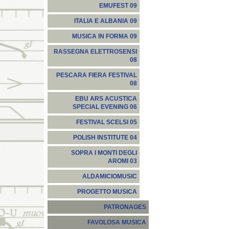
EMUFEST 09
ITALIA E ALBANIA 09
MUSICA IN FORMA 09
RASSEGNA ELETTROSENSI
08
PESCARA FIERA FESTIVAL
08
EBU ARS ACUSTICA
SPECIAL EVENING 06
FESTIVAL SCELSI 05
POLISH INSTITUTE 04
SOPRA I MONTI DEGLI
AROMI 03
ALDAMICIOMUSIC
PROGETTO MUSICA
PATRONAGES
FAVOLOSA MUSICA