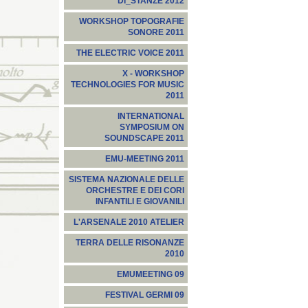
DI_STANZE 2012
WORKSHOP TOPOGRAFIE
SONORE 2011
THE ELECTRIC VOICE 2011
X - WORKSHOP
TECHNOLOGIES FOR MUSIC
2011
INTERNATIONAL
SYMPOSIUM ON
SOUNDSCAPE 2011
EMU-MEETING 2011
SISTEMA NAZIONALE DELLE
ORCHESTRE E DEI CORI
INFANTILI E GIOVANILI
L'ARSENALE 2010 ATELIER
TERRA DELLE RISONANZE
2010
EMUMEETING 09
FESTIVAL GERMI 09