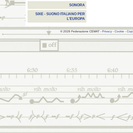
SONORA
SIXE - SUONO ITALIANO PER
L'EUROPA
© 2026 Federazione CEMAT -
Privacy
-
Cookie
-
Copy