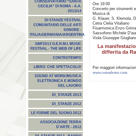
CONSERVATORIO “SANTA
Ore 19:00
CECILIA” DI ROMA - A.A.
Concerto per strumenti e
2013/14
Musica di
G. Klauer, S. Klemola, D
DI STANZE FESTIVAL
Cetra Clelia Vitaliano
COMUNITARIO DELLE ARTI
Fisarmonica Enzo Grima
SONORE -
Sassofono Michele D’aur
ITALIA/GERMANIA/ARGENTINA
Viola Giuseppe Giuglian
GMF2013 G.E.R.M.I. MUSIC
La manifestazio
FESTIVAL - THE WEB OF LIFE
differita da 
CONTROTEMPO
LIBRO: CHE SPETTACOLO!
Per maggiori informazion
www.consalerno.com
SOUND AT WORK/MUSICA
ELETTRONICA E MONDO
DEL LAVORO
DI_STANZE 2013
DI_STANZE 2012
LE FORME DEL SUONO 2012
ASSOCIAZIONE TERRA
D'ARTE - 2012