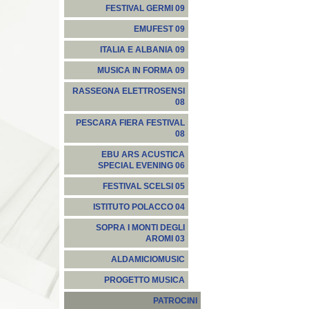
FESTIVAL GERMI 09
EMUFEST 09
ITALIA E ALBANIA 09
MUSICA IN FORMA 09
RASSEGNA ELETTROSENSI
08
PESCARA FIERA FESTIVAL
08
EBU ARS ACUSTICA
SPECIAL EVENING 06
FESTIVAL SCELSI 05
ISTITUTO POLACCO 04
SOPRA I MONTI DEGLI
AROMI 03
ALDAMICIOMUSIC
PROGETTO MUSICA
PATROCINI