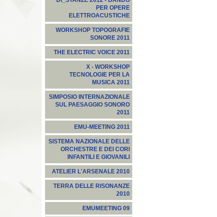
DI_STANZE 2012 - BANDO
PER OPERE
ELETTROACUSTICHE
WORKSHOP TOPOGRAFIE
SONORE 2011
THE ELECTRIC VOICE 2011
X - WORKSHOP
TECNOLOGIE PER LA
MUSICA 2011
SIMPOSIO INTERNAZIONALE
SUL PAESAGGIO SONORO
2011
EMU-MEETING 2011
SISTEMA NAZIONALE DELLE
ORCHESTRE E DEI CORI
INFANTILI E GIOVANILI
ATELIER L'ARSENALE 2010
TERRA DELLE RISONANZE
2010
EMUMEETING 09