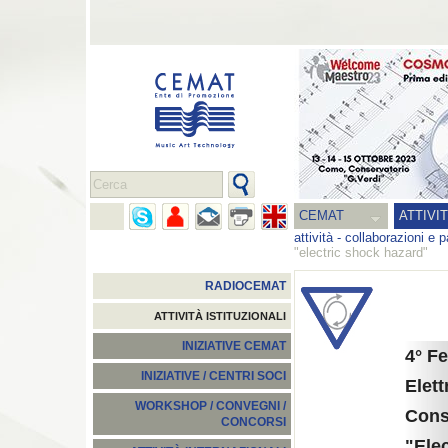
CEMAT
ATTIVI
attività
-
collaborazioni e p
"electric shock hazard"
RADIOCEMAT
ATTIVITÀ ISTITUZIONALI
INIZIATIVE CEMAT
4° Fe
INIZIATIVE / CENTRI SOCI
Elett
WORKSHOP / CONVEGNI /
Cons
CONCORSI
"Ele