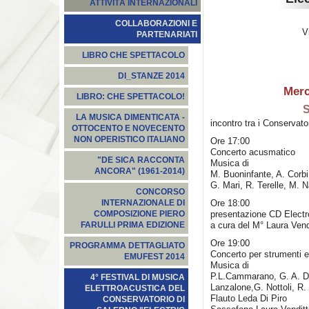
ATTIVITÀ INTERNAZIONALI
COLLABORAZIONI E
V
PARTENARIATI
LIBRO CHE SPETTACOLO
DI_STANZE 2014
Merc
LIBRO: CHE SPETTACOLO!
S
LA MUSICA DIMENTICATA -
incontro tra i Conservato
OTTOCENTO E NOVECENTO
NON OPERISTICO ITALIANO
Ore 17:00
Concerto acusmatico
"DE SICA RACCONTA
Musica di
ANCORA" (1961-2014)
M. Buoninfante, A. Corbi,
G. Mari, R. Terelle, M. N
CONCORSO
Ore 18:00
INTERNAZIONALE DI
presentazione CD Elect
COMPOSIZIONE PIERO
a cura del M° Laura Vendi
FARULLI PRIMA EDIZIONE
Ore 19:00
PROGRAMMA DETTAGLIATO
Concerto per strumenti e
EMUFEST 2014
Musica di
P.L.Cammarano, G. A. De
4° FESTIVAL DI MUSICA
Lanzalone,G. Nottoli, R. 
ELETTROACUSTICA DEL
Flauto Leda Di Piro
CONSERVATORIO DI