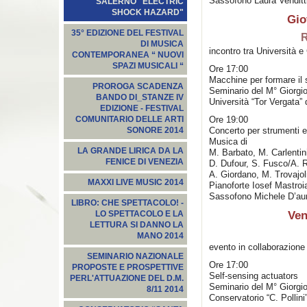
Sassofono Laura Venditt
SALERNO "ELECTRIC
SHOCK HAZARD"
Gio
35° EDIZIONE DEL FESTIVAL
R
DI MUSICA
incontro tra Università e
CONTEMPORANEA “ NUOVI
SPAZI MUSICALI “
Ore 17:00
Macchine per formare il
PROROGA SCADENZA
Seminario del M° Giorgio
BANDO DI_STANZE IV
Università “Tor Vergata”
EDIZIONE - FESTIVAL
Ore 19:00
COMUNITARIO DELLE ARTI
Concerto per strumenti e
SONORE 2014
Musica di
LA GRANDE LIRICA DA LA
M. Barbato, M. Carlentin
FENICE DI VENEZIA
D. Dufour, S. Fusco/A. 
A. Giordano, M. Trovajol
MAXXI LIVE MUSIC 2014
Pianoforte Iosef Mastroi
Sassofono Michele D’aur
LIBRO: CHE SPETTACOLO! -
Ven
LO SPETTACOLO E LA
LETTURA SI DANNO LA
MANO 2014
evento in collaborazion
SEMINARIO NAZIONALE
Ore 17:00
PROPOSTE E PROSPETTIVE
Self-sensing actuators
PERL'ATTUAZIONE DEL D.M.
Seminario del M° Giorgi
8/11 2014
Conservatorio “C. Pollin