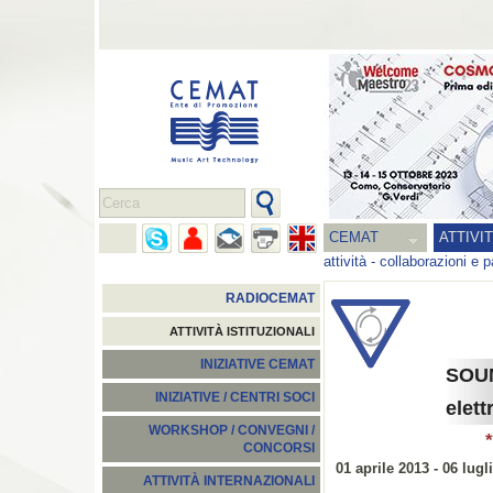
CEMAT
ATTIVI
attività
-
collaborazioni e p
RADIOCEMAT
ATTIVITÀ ISTITUZIONALI
INIZIATIVE CEMAT
SOU
INIZIATIVE / CENTRI SOCI
elet
WORKSHOP / CONVEGNI /
CONCORSI
01 aprile 2013 - 06 lugl
ATTIVITÀ INTERNAZIONALI