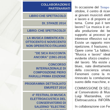
COLLABORAZIONI E
In occasione del
Tempo 
PARTENARIATI
ottobre, il centro di ri
ai giovani musicisti elett
LIBRO CHE SPETTACOLO
e lavoro e di proporre u
tema. Come può il temp
DI_STANZE 2014
lavoro? La musica è un
alla produzione dei b
LIBRO: CHE SPETTACOLO!
supporto ai processi pr
LA MUSICA DIMENTICATA -
interesse riflessivo sui
OTTOCENTO E NOVECENTO
Esiste un rapporto mime
NON OPERISTICO ITALIANO
ripetizione, il frastuono
Opere come “La fabbrica
"DE SICA RACCONTA
“Musica e lavoro” idea
ANCORA" (1961-2014)
evidente sforzo creativo
del lavoro. Ma esiste 
CONCORSO
blues, nate direttament
INTERNAZIONALE DI
della coscienza umana 
COMPOSIZIONE PIERO
Fenomeni come la mus
FARULLI PRIMA EDIZIONE
rinnovato la correlazion
suono delle macchine, e 
PROGRAMMA DETTAGLIATO
EMUFEST 2014
COMMISSIONE DI SELEZI
al Conservatorio di Mu
4° FESTIVAL DI MUSICA
Luigi Mastandrea, c
ELETTROACUSTICA DEL
Elettroacustica INFOR
CONSERVATORIO DI
In collaborazione con 
SALERNO "ELECTRIC