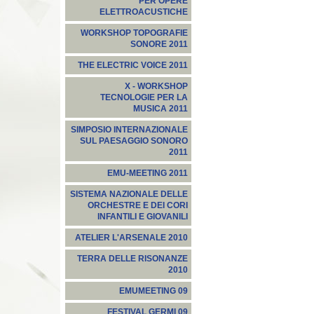
PER OPERE
ELETTROACUSTICHE
WORKSHOP TOPOGRAFIE
SONORE 2011
THE ELECTRIC VOICE 2011
X - WORKSHOP
TECNOLOGIE PER LA
MUSICA 2011
SIMPOSIO INTERNAZIONALE
SUL PAESAGGIO SONORO
2011
EMU-MEETING 2011
SISTEMA NAZIONALE DELLE
ORCHESTRE E DEI CORI
INFANTILI E GIOVANILI
ATELIER L'ARSENALE 2010
TERRA DELLE RISONANZE
2010
EMUMEETING 09
FESTIVAL GERMI 09