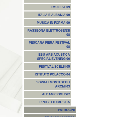
EMUFEST 09
ITALIA E ALBANIA 09
MUSICA IN FORMA 09
RASSEGNA ELETTROSENSI
08
PESCARA FIERA FESTIVAL
08
EBU ARS ACUSTICA
SPECIAL EVENING 06
FESTIVAL SCELSI 05
ISTITUTO POLACCO 04
SOPRA I MONTI DEGLI
AROMI 03
ALDAMICIOMUSIC
PROGETTO MUSICA
PATROCINI