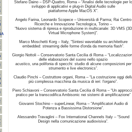
A
Stefano Daino – DSP-Quattro, Roma – “Analisi delle tecnologie per l
sviluppo di applicativi e plug-in Digital Audio sulle
.
piattaforme Apple MacOS X”.
4
Angelo Farina, Leonardo Scopece – Università di Parma; Rai Centro
L
Ricerche e Innovazione Tecnologica, Torino –
I
“Nuovo sistema di ripresa e riproduzione in multicanale: 3D VMS (3D
-
Virtual Microphone System)”.
NA
Marco Moschetti Korg – Italy, “Sintesi wavetable su architetture
C
embedded: streaming delle forme d'onda da memoria flash”.
E
Giorgio Nottoli – Conservatorio Santa Cecilia di Roma – “Localizzazio
O
delle elaborazioni del suono nello spazio
acustico, una polifonia di specchi: studio di alcune composizioni per
!
strumento e live electronics”.
A
Claudio Pinchi – Costruttore organi, Roma – “La costruzione oggi dell
O
più complessa macchina da musica di ieri: l'organo”.
O
Piero Schiavoni – Conservatorio Santa Cecilia di Roma – “Un approcc
3
pratico per la transcodifica Ambisonic nei sistemi di amplificazione”
2
Giovanni Stochino – superLinear, Roma – “Amplificatori Audio di
Potenza a Bassissima Distorsione”.
2
Alessandro Travaglini – Fox International Channels Italy – “Sound
A
Design nella comunicazione audiovisiva”.
2