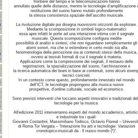
C
frontiere del tempo e le telecomunicazioni hanno
annullato quelle delle distanze, mentre le tecnologie d’amplificazione 
"
restituzione del suono hanno mutato profondamente
la stessa consistenza spaziale dell’ascolto musicale.
L
A
La rivoluzione digitale poi disegna nuovissimi orizzonti da esplorare.
I
Mediante la scomposizione in simboli logico-matematici
“
essa apre infatti le porte ad una interazione intima con il segnale
musicale. Questa scomposizione configura inedite
A
possibilità di analisi e sintesi, che non riguardano semplicemente gli
V
atomi sonori, ma che si estendono in certo modo sia alla
L
fenomenologia della percezione sia ai contenuti stessi della musica,
I
ovvero ai tessuti formali di cui il segnale è materia.
4
Applicazioni come la compressione dei segnali, il restauro delle
registrazioni, la spazializzazione del suono, l’archiviazione e
A
la ricerca automatica dei brani in base ai contenuti, sono alcuni esem
A
tecnici concreti.
In un contesto come questo, profondamente innestato nel mondo
4
dell’ICT, le tecnologie propongono alla musica nuove
prospettive, d’ordine culturale, sociale ed economico.
-
A
Sono previsti interventi che toccano aspetti innovativi e tradizionali del
A
tecnologie per la musica.
4
All'edizione 2011 interverranno esperti del mondo accademico, artistic
E
e industriale tra i quali:
E
Giovanni Costantini, Massimiliano Todisco, Octavio Floreal – Universit
.
di Roma Tor Vergata – “Interazione fra arti e tecnologie: Variazioni
4
cronotopico-musicali da - ll nuovo mondo (*)”.