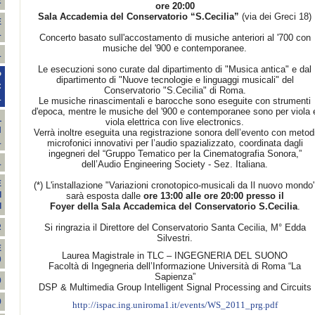
2
ore 20:00
Sala Accademia del Conservatorio “S.Cecilia”
(via dei Greci 18)
E
1
Concerto basato sull'accostamento di musiche anteriori al '700 con
musiche del '900 e contemporanee.
1
Le esecuzioni sono curate dal dipartimento di "Musica antica" e dal
P
dipartimento di "Nuove tecnologie e linguaggi musicali" del
C
Conservatorio "S.Cecilia" di Roma.
1
Le musiche rinascimentali e barocche sono eseguite con strumenti
d'epoca, mentre le musiche del '900 e contemporanee sono per viola 
L
viola elettrica con live electronics.
N
Verrà inoltre eseguita una registrazione sonora dell’evento con metod
1
microfonici innovativi per l’audio spazializzato, coordinata dagli
ingegneri del “Gruppo Tematico per la Cinematografia Sonora,”
1
dell’Audio Engineering Society - Sez. Italiana.
E
(*) L'installazione "Variazioni cronotopico-musicali da Il nuovo mondo
I
sarà esposta dalle
ore 13:00 alle ore 20:00 presso il
Foyer della Sala Accademica del Conservatorio S.Cecilia
.
I
Si ringrazia il Direttore del Conservatorio Santa Cecilia, M° Edda
R
Silvestri.
E
Laurea Magistrale in TLC – INGEGNERIA DEL SUONO
0
Facoltà di Ingegneria dell’Informazione Università di Roma “La
Sapienza”
9
DSP & Multimedia Group Intelligent Signal Processing and Circuits
9
http://ispac.ing.uniroma1.it/events/WS_2011_prg.pdf