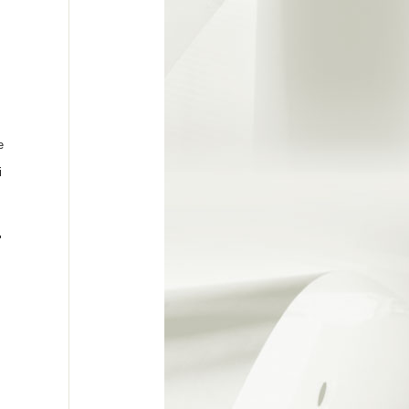
e
i
"