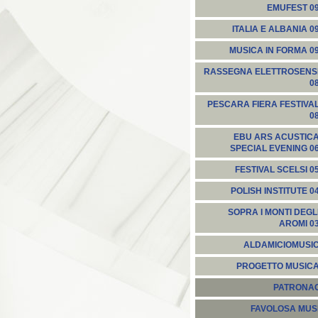
EMUFEST 0
ITALIA E ALBANIA 0
MUSICA IN FORMA 0
RASSEGNA ELETTROSENS
0
PESCARA FIERA FESTIVA
0
EBU ARS ACUSTIC
SPECIAL EVENING 0
FESTIVAL SCELSI 0
POLISH INSTITUTE 0
SOPRA I MONTI DEGL
AROMI 0
ALDAMICIOMUSI
PROGETTO MUSIC
PATRONA
FAVOLOSA MUS