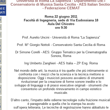
Università di Roma La Sapienza - Dipartimento DIET
ALI
Conservatorio di Musica Santa Cecilia - AES Italian Sectio
- Federazione CEMAT
I E
ATI
Roma 22 giugno 2011
O
Facoltà di Ingegneria, sede di Via Eudossiana 18
Aula Del Chiostro
4
ore 9:30
!
Prof. Aurelio Uncini - Università di Roma “La Sapienza”
-
Prof. M° Giorgio Nottoli - Conservatorio Santa Cecilia di Roma
O
O
Dr Simone Corelli - AES: Gruppo Tematico per la Cinematografia
Sonora, Roma
A
)
Ing Umberto Zanghieri - AES Italia – ZP Eng. Roma
O
Nel mondo delle arti, la musica è tra quelle che più intimamente si
I
confronta con i mezzi che la scienza e la tecnica mettono a
O
disposizione. Oggi i musicisti possono avvalersi di strumenti
E
rivoluzionari per la creazione di forme sonore inedite e lo
sviluppo di linguaggi o di prassi esecutive originali - strumenti che
O
consentono un profondo rinnovamento in campo estetico
4
musicale.
A
D’altro canto, l’impatto delle odierne tecnologie sulla fruizione musical
L
è paragonabile a quella che la stampa ha avuto
I
sull’opera letteraria. Le tecniche di registrazione hanno abbattuto le