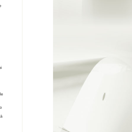
e
pi
le
o
à