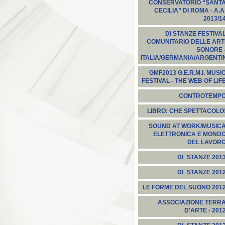
CONSERVATORIO “SANT
CECILIA” DI ROMA - A.A
2013/1
DI STANZE FESTIVA
COMUNITARIO DELLE ART
SONORE 
ITALIA/GERMANIA/ARGENTI
GMF2013 G.E.R.M.I. MUSI
FESTIVAL - THE WEB OF LIF
CONTROTEMP
LIBRO: CHE SPETTACOLO
SOUND AT WORK/MUSIC
ELETTRONICA E MOND
DEL LAVOR
DI_STANZE 201
DI_STANZE 201
LE FORME DEL SUONO 201
ASSOCIAZIONE TERR
D'ARTE - 201