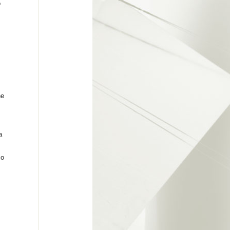
o
ne
a
io