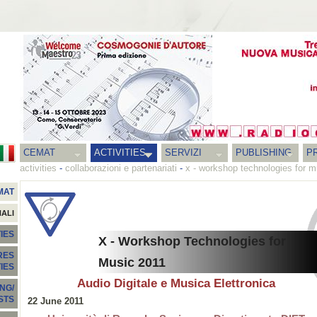
CEMAT
ACTIVITIES
SERVIZI
PUBLISHING
P
activities
-
collaborazioni e partenariati
-
x - workshop technologies for m
MAT
NALI
IES
X - Workshop Technologies for
RES
Music 2011
TIES
Audio Digitale e Musica Elettronica
NG/
STS
22 June 2011