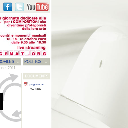
ROFILES
POLITICS
usic 2011
DOCUMENTS
programme
757,5Kb