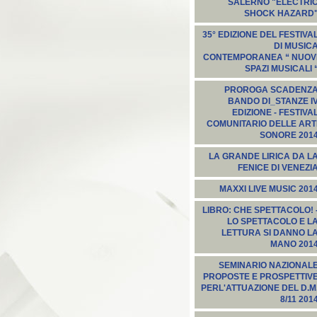
SALERNO "ELECTRI
SHOCK HAZARD
35° EDIZIONE DEL FESTIVA
DI MUSIC
CONTEMPORANEA “ NUOV
SPAZI MUSICALI 
PROROGA SCADENZ
BANDO DI_STANZE I
EDIZIONE - FESTIVA
COMUNITARIO DELLE ART
SONORE 201
LA GRANDE LIRICA DA L
FENICE DI VENEZI
MAXXI LIVE MUSIC 201
LIBRO: CHE SPETTACOLO! 
LO SPETTACOLO E L
LETTURA SI DANNO L
MANO 201
SEMINARIO NAZIONAL
PROPOSTE E PROSPETTIV
PERL'ATTUAZIONE DEL D.M
8/11 201