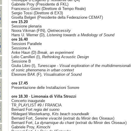
"
Gabriele Proy (Presidente di FKL)
Francesco Giomi (Direttore di Tempo Reale)
L
Sergio Tossi (Direttore di EX3)
A
Gisella Belgeri (Presidente della Federazione CEMAT)
I
ore 15.20
“
Sessione plenaria
Noora Vikman (FIN),
Qietnecessity
A
Hans U. Werner (D),
Listening towards a Mediology of Sound
V
ore 16.40
L
Sessioni Parallele
I
Sessione A
4
Anke Haun (D)
Break, an experiment
Lelio Camilleri (I),
Rethinking Acoustic Design
A
Sessione B
A
Giulia Libro (I),
Tunescape - Visual exploration of the multidimensionali
of sonic phenomena in urban context
4
Eleonore BAK (F),
Visualisation of Sound
-
ore 17.45
A
Presentazione delle Installazioni Sonore
A
ore 18.30
-
Limonaia di Villa Strozzi
4
Concerto inaugurale
TR_PLAYLIST #9 / FRANCIA
E
Bernard Fort
regia del suono
E
Hildegard Westerkamp,
Kits beach soundwalk
.
Bernard Fort,
Sereine vivacité
(extrait du Miroir des Oiseaux)
4
Bernard Fort,
La dynamique du chant
(extrait du Miroir des Oiseaux)
Gabriele Proy,
Kimochi
A