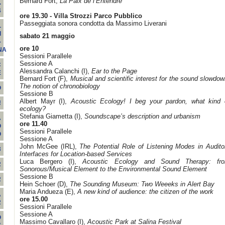
Bernard Fort,
La Paix de l’Entendre
.
4
ore 19.30 -
Villa Strozzi Parco Pubblico
Passeggiata sonora condotta da Massimo Liverani
L
I
sabato 21 maggio
-
ore 10
NA
Sessioni Parallele
Sessione A
C
Alessandra Calanchi (I),
Ear to the Page
E
Bernard Fort (F),
Musical and scientific interest for the sound slowdow
The notion of chronobiology
O
Sessione B
Albert Mayr (I),
Acoustic Ecology! I beg your pardon, what kind 
!
ecology?
Stefania Giametta (I),
Soundscape’s description and urbanism
A
ore 11.40
O
Sessioni Parallele
O
Sessione A
John McGee (IRL),
The Potential Role of Listening Modes in Audito
3
Interfaces for Location-based Services
Luca Bergero (I),
Acoustic Ecology and Sound Therapy: fr
2
Sonorous/Musical Element to the Environmental Sound Element
Sessione B
2
Hein Schoer (D),
The Sounding Museum: Two Weeeks in Alert Bay
Maria Andueza (E),
A new kind of audience: the citizen of the work
A
ore 15.00
2
Sessioni Parallele
Sessione A
O
Massimo Cavallaro (I),
Acoustic Park at Salina Festival