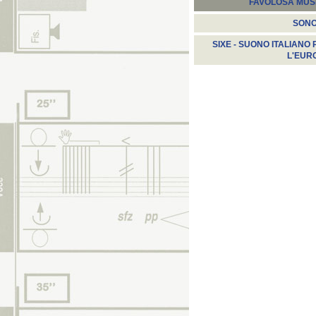
FAVOLOSA MUS
SON
SIXE - SUONO ITALIANO 
L'EUR