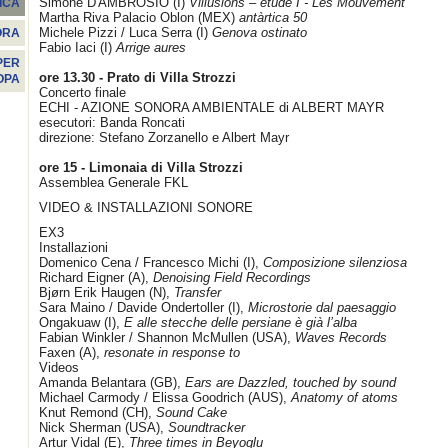
Simone D'AMBROSIO (I)
Villusions – étude I - Les Mouvement
ICA
Martha Riva Palacio Oblon (MEX)
antàrtica 50
Michele Pizzi / Luca Serra (I)
Genova ostinato
ORA
Fabio Iaci (I)
Arrige aures
PER
ore 13.30
- Prato di Villa Strozzi
OPA
Concerto finale
ECHI - AZIONE SONORA AMBIENTALE di ALBERT MAYR
esecutori: Banda Roncati
direzione: Stefano Zorzanello e Albert Mayr
ore 15 - Limonaia di Villa Strozzi
Assemblea Generale FKL
VIDEO & INSTALLAZIONI SONORE
EX3
Installazioni
Domenico Cena / Francesco Michi (I),
Composizione silenziosa
Richard Eigner (A),
Denoising Field Recordings
Bjørn Erik Haugen (N),
Transfer
Sara Maino / Davide Ondertoller (I),
Microstorie dal paesaggio
Ongakuaw (I),
E alle stecche delle persiane è già l’alba
Fabian Winkler / Shannon McMullen (USA),
Waves Records
Faxen (A),
resonate in response to
Videos
Amanda Belantara (GB),
Ears are Dazzled, touched by sound
Michael Carmody / Elissa Goodrich (AUS),
Anatomy of atoms
Knut Remond (CH),
Sound Cake
Nick Sherman (USA),
Soundtracker
Artur Vidal (E),
Three times in Beyoglu