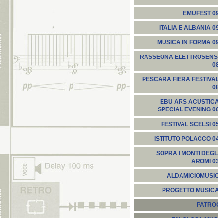
EMUFEST 0
ITALIA E ALBANIA 0
MUSICA IN FORMA 0
RASSEGNA ELETTROSENS
0
PESCARA FIERA FESTIVA
0
EBU ARS ACUSTIC
SPECIAL EVENING 0
FESTIVAL SCELSI 0
ISTITUTO POLACCO 0
SOPRA I MONTI DEGL
AROMI 0
ALDAMICIOMUSI
PROGETTO MUSIC
PATROC