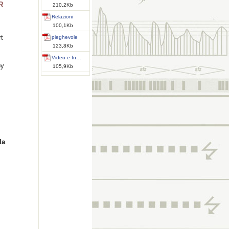
R
210,2Kb
Relazioni
100,1Kb
t
pieghevole
123,8Kb
Video e In…
oy
105,9Kb
la