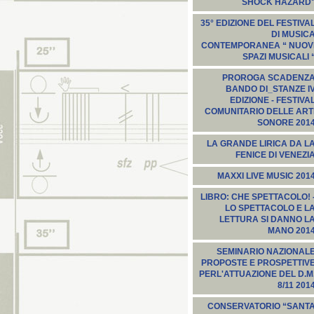
SHOCK HAZARD
35° EDIZIONE DEL FESTIVA
DI MUSIC
CONTEMPORANEA “ NUOV
SPAZI MUSICALI 
PROROGA SCADENZ
BANDO DI_STANZE I
EDIZIONE - FESTIVA
COMUNITARIO DELLE ART
SONORE 201
LA GRANDE LIRICA DA L
FENICE DI VENEZI
MAXXI LIVE MUSIC 201
LIBRO: CHE SPETTACOLO! 
LO SPETTACOLO E L
LETTURA SI DANNO L
MANO 201
SEMINARIO NAZIONAL
PROPOSTE E PROSPETTIV
PERL'ATTUAZIONE DEL D.M
8/11 201
CONSERVATORIO “SANT