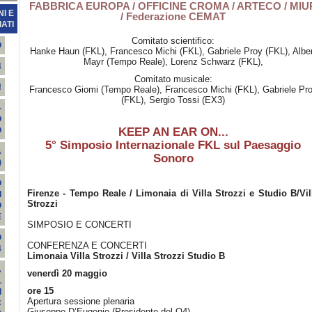
FABBRICA EUROPA / OFFICINE CROMA / ARTECO / MIU
I E
/ Federazione CEMAT
ATI
Comitato scientifico:
O
Hanke Haun (FKL), Francesco Michi (FKL), Gabriele Proy (FKL), Alber
Mayr (Tempo Reale), Lorenz Schwarz (FKL),
4
Comitato musicale:
!
Francesco Giomi (Tempo Reale), Francesco Michi (FKL), Gabriele Pr
(FKL), Sergio Tossi (EX3)
-
O
KEEP AN EAR ON...
O
5° Simposio Internazionale FKL sul Paesaggio
A
Sonoro
)
O
Firenze - Tempo Reale / Limonaia di Villa Strozzi e Studio B/Vil
I
Strozzi
O
E
SIMPOSIO E CONCERTI
O
CONFERENZA E CONCERTI
4
Limonaia Villa Strozzi / Villa Strozzi Studio B
A
venerdì 20 maggio
L
ore 15
I
Apertura sessione plenaria
C
Giuseppe D’Eugenio (Presidente del Q4)