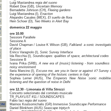
Luigi Mastandrea
regia del suono
Robert Dow (GB),
Uncertain Memory
9
Bernadette Johnson (CH),
Fleeing gardens
Luigi Mastandrea (I),
Enaction
9
Alejandro Casales (MEX),
El sueño de flora
Hein Schoer (D),
Two Weeks in Alert Bay
9
domenica 22 maggio
I
8
ore 10.00
Sessioni Parallele
L
Sessione A
8
David Chapman / Louise K Wilson (GB),
Falkland: a sonic investigati
of place
A
Enrico Varagnolo (I),
Sonic Survey Interface
Ida Recchia (I),
Soundscapes: qualities of space, architectural codes
6
Sessione B
Ivana Prika (SRB),
A new era of (music) listening - from soundless 
5
noisy environment
Ilaria Mancino (I),
Excuse me, are you in favor or against it? Survey 
4
the experience of opening of the historic centers in Italy
Sophea Lerner (AUS),
The Emperors New Noise :sonic mobilitie
I
listening and the question of noise in Delhi
3
ore 12.30
- Limonaia di Villa Strozzi
C
Concerto selezionato dal comitato musicale
TR_PLAYLIST #11 / SOUNDSCAPES
A
Fabio Iaci
regia del suono
Marinos Koutsomichalis (GR)
Immersive Soundscape Performance
INI
Daniel Blinkhorn (AUS)
Seascape triptych