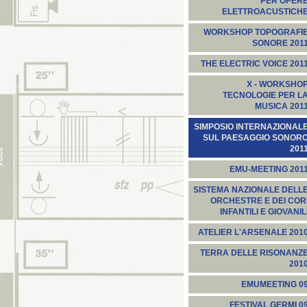
PER OPER
ELETTROACUSTICH
WORKSHOP TOPOGRAFI
SONORE 201
THE ELECTRIC VOICE 201
X - WORKSHO
TECNOLOGIE PER L
MUSICA 201
SIMPOSIO INTERNAZIONAL
SUL PAESAGGIO SONOR
201
EMU-MEETING 201
SISTEMA NAZIONALE DELL
ORCHESTRE E DEI COR
INFANTILI E GIOVANIL
ATELIER L'ARSENALE 201
TERRA DELLE RISONANZ
201
EMUMEETING 0
FESTIVAL GERMI 0