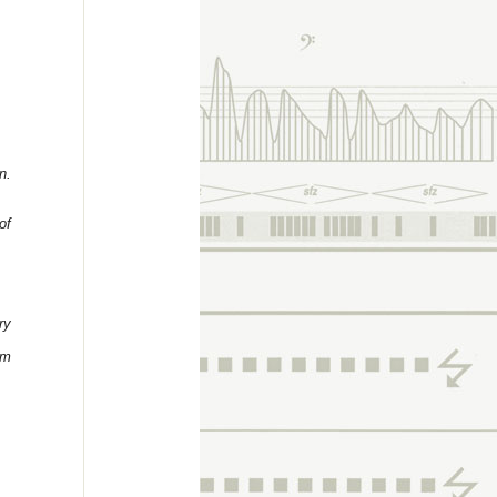
n.
of
ry
om