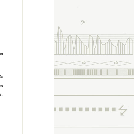
on
to
on
s,