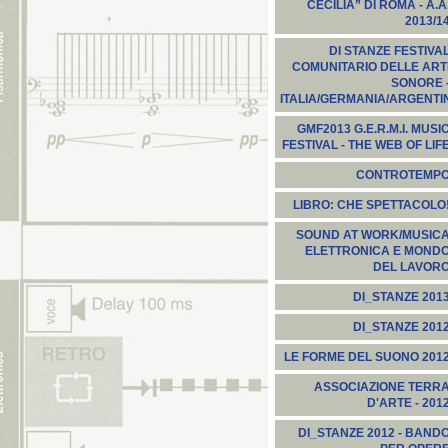
CECILIA” DI ROMA - A.A
2013/1
DI STANZE FESTIVA
COMUNITARIO DELLE ART
SONORE 
ITALIA/GERMANIA/ARGENTI
GMF2013 G.E.R.M.I. MUSI
FESTIVAL - THE WEB OF LIF
CONTROTEMP
LIBRO: CHE SPETTACOLO
SOUND AT WORK/MUSIC
ELETTRONICA E MOND
DEL LAVOR
DI_STANZE 201
DI_STANZE 201
LE FORME DEL SUONO 201
ASSOCIAZIONE TERR
D'ARTE - 201
DI_STANZE 2012 - BAND