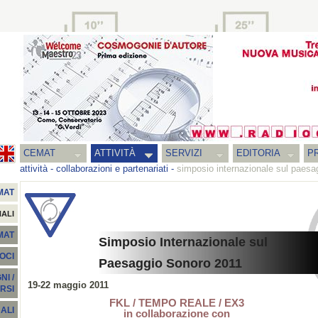
CEMAT
ATTIVITÀ
SERVIZI
EDITORIA
PR
attività
-
collaborazioni e partenariati
-
simposio internazionale sul paesa
MAT
NALI
EMAT
Simposio Internazionale sul
SOCI
Paesaggio Sonoro 2011
I /
19-22 maggio 2011
RSI
FKL / TEMPO REALE / EX3
ALI
in collaborazione con