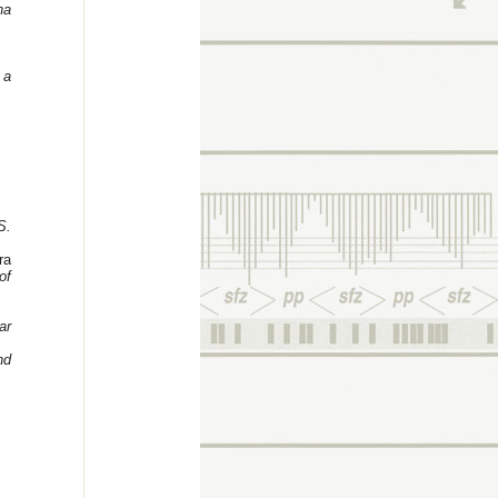
na
 a
S.
ra
of
ar
nd