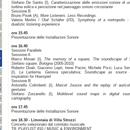
E
Stefano De Santis (I),
Caratterizzazione delle emissioni sonore di u
E
turbina eolica e percezione nel paesaggio sonoro circostante
Sessione B
E
Bruno Pisek (A),
More Listeners. Less Recordings.
1
Valeria Merlini / Olaf Schäfer (I/D),
Symphony of a metropolis -
dualistic listening experience
1
ore 15.45
P
Presentazione delle Installazioni Sonore
A
1
ore 16.40
Sessioni Parallele
E
Sessione A
O
Marco Monari (I),
The memory of a square, The soundscape of 
1
Stefano square, Bologna
(2005-2010)
Roberto Doati, Giacomo Lepri, Irene Pacini, Michele Pizzi, Luca Ser
1
(I),
La Lanterna. Genova speculativa; Soundscape as source 
inspiration for Hoerspiel
E
Sessione B
Antonello Colimberti (I),
Marcel Jousse and the replay of auricul
I
gestures
I
Stefano Zorzanello (I),
Multilevel sound maps in digital sou
cartography
0
ore 17.45
E
Presentazione delle Installazioni Sonore
0
ore 18.30
- Limonaia di Villa Strozzi
9
Concerto selezionato dal comitato musicale
TR_PLAYLIST #10 / MUSIC & ENVIRONMENT
9