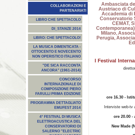
Ambasciata de
COLLABORAZIONI E
Austriaco di Cu
PARTENARIATI
Accademia di R
Conservatorio 
LIBRO CHE SPETTACOLO
CEMAT, SI
Contemporanea),
DI_STANZE 2014
Milano, Associ
Perugia, Associa
LIBRO: CHE SPETTACOLO!
Ed
LA MUSICA DIMENTICATA -
OTTOCENTO E NOVECENTO
NON OPERISTICO ITALIANO
I Festival Inter
"DE SICA RACCONTA
dirett
ANCORA" (1961-2014)
CONCORSO
INTERNAZIONALE DI
COMPOSIZIONE PIERO
FARULLI PRIMA EDIZIONE
ore 16.30 - Ist
PROGRAMMA DETTAGLIATO
Interviste web-tv
EMUFEST 2014
ore 20.00 
4° FESTIVAL DI MUSICA
ELETTROACUSTICA DEL
New Made (
CONSERVATORIO DI
SALERNO "ELECTRIC