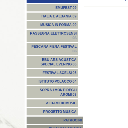
EMUFEST 09
ITALIA E ALBANIA 09
MUSICA IN FORMA 09
RASSEGNA ELETTROSENSI
08
PESCARA FIERA FESTIVAL
08
EBU ARS ACUSTICA
SPECIAL EVENING 06
FESTIVAL SCELSI 05
ISTITUTO POLACCO 04
SOPRA I MONTI DEGLI
AROMI 03
ALDAMICIOMUSIC
PROGETTO MUSICA
PATROCINI