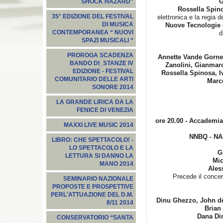
G
SHOCK HAZARD"
Rossella Spin
35° EDIZIONE DEL FESTIVAL
elettronica e la regia 
DI MUSICA
Nuove Tecnologie 
CONTEMPORANEA “ NUOVI
d
SPAZI MUSICALI “
PROROGA SCADENZA
Annette Vande Gorne,
BANDO DI_STANZE IV
Zanolini, Gianmarc
EDIZIONE - FESTIVAL
Rossella Spinosa, I
COMUNITARIO DELLE ARTI
Marc
SONORE 2014
LA GRANDE LIRICA DA LA
FENICE DI VENEZIA
ore 20.00 - Accademia
MAXXI LIVE MUSIC 2014
NNBQ - N
LIBRO: CHE SPETTACOLO! -
LO SPETTACOLO E LA
G
LETTURA SI DANNO LA
Mic
MANO 2014
Ales
Precede il conce
SEMINARIO NAZIONALE
PROPOSTE E PROSPETTIVE
PERL'ATTUAZIONE DEL D.M.
Dinu Ghezzo,
J
ohn de
8/11 2014
Brian
Dana Di
CONSERVATORIO “SANTA