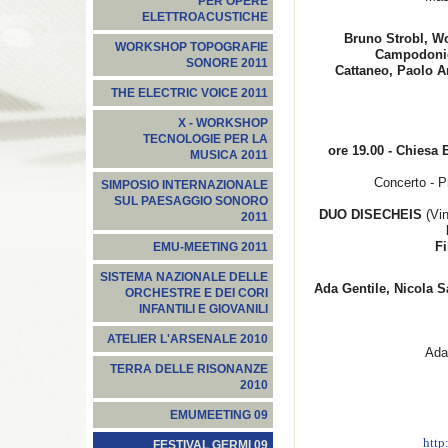
PER OPERE
ELETTROACUSTICHE
Bruno Strobl, Wo
WORKSHOP TOPOGRAFIE
Campodonic
SONORE 2011
Cattaneo, Paolo A
THE ELECTRIC VOICE 2011
X - WORKSHOP
TECNOLOGIE PER LA
ore 19.00 - Chiesa E
MUSICA 2011
Concerto - 
SIMPOSIO INTERNAZIONALE
SUL PAESAGGIO SONORO
DUO DISECHEIS
(Vin
2011
Fi
EMU-MEETING 2011
SISTEMA NAZIONALE DELLE
Ada Gentile, Nicola Sa
ORCHESTRE E DEI CORI
INFANTILI E GIOVANILI
ATELIER L'ARSENALE 2010
Ada 
TERRA DELLE RISONANZE
2010
EMUMEETING 09
http
FESTIVAL GERMI 09