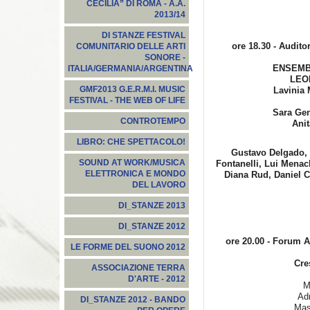
CECILIA” DI ROMA - A.A.
2013/14
DI STANZE FESTIVAL
ore 18.30 - Audito
COMUNITARIO DELLE ARTI
SONORE -
ENSEMB
ITALIA/GERMANIA/ARGENTINA
LEO
GMF2013 G.E.R.M.I. MUSIC
Lavinia 
FESTIVAL - THE WEB OF LIFE
Sara Gen
CONTROTEMPO
Ani
LIBRO: CHE SPETTACOLO!
Gustavo Delgado, 
SOUND AT WORK/MUSICA
Fontanelli, Lui Menac
ELETTRONICA E MONDO
Diana Rud, Daniel C
DEL LAVORO
DI_STANZE 2013
DI_STANZE 2012
ore 20.00 - Forum Au
LE FORME DEL SUONO 2012
Cre
ASSOCIAZIONE TERRA
D'ARTE - 2012
M
Ad
DI_STANZE 2012 - BANDO
Mas