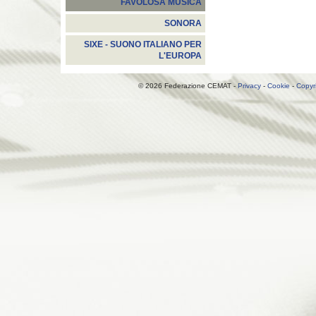
FAVOLOSA MUSICA
SONORA
SIXE - SUONO ITALIANO PER
L'EUROPA
© 2026 Federazione CEMAT -
Privacy
-
Cookie
-
Copyr