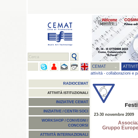
CEMAT
ATTIVI
attività
-
collaborazioni e p
RADIOCEMAT
ATTIVITÀ ISTITUZIONALI
INIZIATIVE CEMAT
Fest
INIZIATIVE / CENTRI SOCI
23-30 novembre 2009
WORKSHOP / CONVEGNI /
Associaz
CONCORSI
Gruppo Europe
ATTIVITÀ INTERNAZIONALI