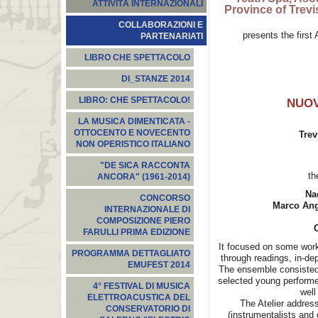
ATTIVITÀ INTERNAZIONALI
Province of Trev
COLLABORAZIONI E
presents the first
PARTENARIATI
LIBRO CHE SPETTACOLO
DI_STANZE 2014
LIBRO: CHE SPETTACOLO!
NUOV
LA MUSICA DIMENTICATA -
OTTOCENTO E NOVECENTO
Trev
NON OPERISTICO ITALIANO
"DE SICA RACCONTA
th
ANCORA" (1961-2014)
Na
CONCORSO
Marco Ang
INTERNAZIONALE DI
COMPOSIZIONE PIERO
FARULLI PRIMA EDIZIONE
It focused on some work
PROGRAMMA DETTAGLIATO
through readings, in-de
EMUFEST 2014
The ensemble consisted 
selected young performer
4° FESTIVAL DI MUSICA
well
ELETTROACUSTICA DEL
The Atelier addre
CONSERVATORIO DI
(instrumentalists and 