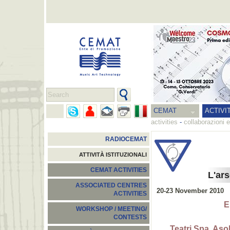
CEMAT
ACTIVI
activities
-
collaborazioni e
RADIOCEMAT
ATTIVITÀ ISTITUZIONALI
CEMAT ACTIVITIES
L'ars
ASSOCIATED CENTRES
20-23 November 2010
ACTIVITIES
E
WORKSHOP / MEETING/
CONTESTS
Teatri Spa, Aso