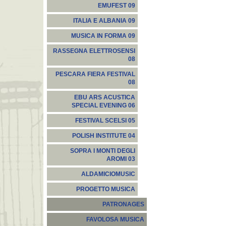
EMUFEST 09
ITALIA E ALBANIA 09
MUSICA IN FORMA 09
RASSEGNA ELETTROSENSI
08
PESCARA FIERA FESTIVAL
08
EBU ARS ACUSTICA
SPECIAL EVENING 06
FESTIVAL SCELSI 05
POLISH INSTITUTE 04
SOPRA I MONTI DEGLI
AROMI 03
ALDAMICIOMUSIC
PROGETTO MUSICA
PATRONAGES
FAVOLOSA MUSICA