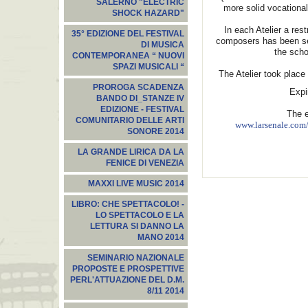
SALERNO "ELECTRIC
more solid vocational
SHOCK HAZARD"
In each Atelier a res
35° EDIZIONE DEL FESTIVAL
composers has been sel
DI MUSICA
the scho
CONTEMPORANEA “ NUOVI
SPAZI MUSICALI “
The Atelier took place
PROROGA SCADENZA
Expi
BANDO DI_STANZE IV
EDIZIONE - FESTIVAL
The e
COMUNITARIO DELLE ARTI
www.larsenale.com/
SONORE 2014
LA GRANDE LIRICA DA LA
FENICE DI VENEZIA
MAXXI LIVE MUSIC 2014
LIBRO: CHE SPETTACOLO! -
LO SPETTACOLO E LA
LETTURA SI DANNO LA
MANO 2014
SEMINARIO NAZIONALE
PROPOSTE E PROSPETTIVE
PERL'ATTUAZIONE DEL D.M.
8/11 2014