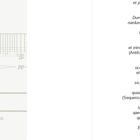
et 
Dum
nardus
et int
(Antif
oc
et
sic
quas
(Sequenza
I
qae
q
E