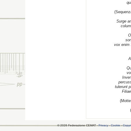
qu
(Sequenza
Surge a
colum
O
son
vox enim t
A
Qu
vo
Inven
percuss
tulerunt
Filia
(Motte
© 2026 Federazione CEMAT -
Privacy
-
Cookie
-
Copyr