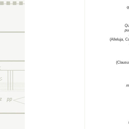
q
Qu
pu
(Alleluja, 
(Clausul
m