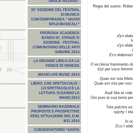
SHOCK HAZARD"
Regia del suono: Rober
35° EDIZIONE DEL FESTIVAL
DI MUSICA
CONTEMPORANEA “ NUOVI
SPAZI MUSICALI “
PROROGA SCADENZA
d'yn
elabo
BANDO DI_STANZE IV
V
EDIZIONE - FESTIVAL
n'yn
elabo
COMUNITARIO DELLE ARTI
SONORE 2014
Eco
elaborazi
LA GRANDE LIRICA DA LA
O ecclesia
frammento da
FENICE DI VENEZIA
b'yt
per voce femmini
MAXXI LIVE MUSIC 2014
Quae est ista
Allel
Quae est ista
per voci 
LIBRO: CHE SPETTACOLO! -
LO SPETTACOLO E LA
Audi filia et vide
LETTURA SI DANNO LA
Oro puro la sua testa
per
MANO 2014
SEMINARIO NAZIONALE
Tota pulchra e
PROPOSTE E PROSPETTIVE
spyrty I
ela
PERL'ATTUAZIONE DEL D.M.
8/11 2014
In o
Eco I
elab
CONSERVATORIO “SANTA