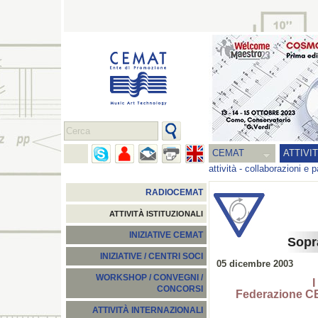
CEMAT
ATTIVI
attività
-
collaborazioni e p
RADIOCEMAT
ATTIVITÀ ISTITUZIONALI
INIZIATIVE CEMAT
Sopr
INIZIATIVE / CENTRI SOCI
05 dicembre 2003
WORKSHOP / CONVEGNI /
I
CONCORSI
Federazione C
ATTIVITÀ INTERNAZIONALI