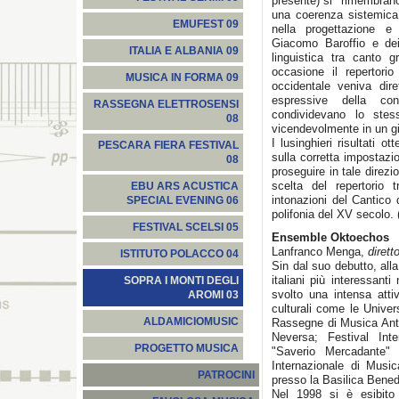
presente) si "rimembrano"
una coerenza sistemica
EMUFEST 09
nella progettazione e 
Giacomo Baroffio e dei
ITALIA E ALBANIA 09
linguistica tra canto g
occasione il repertori
MUSICA IN FORMA 09
occidentale veniva di
espressive della co
RASSEGNA ELETTROSENSI
condividevano lo ste
08
vicendevolmente in un gio
I lusinghieri risultati o
PESCARA FIERA FESTIVAL
sulla corretta impostazi
08
proseguire in tale direzi
scelta del repertorio 
EBU ARS ACUSTICA
intonazioni del Cantico
SPECIAL EVENING 06
polifonia del XV secolo. 
FESTIVAL SCELSI 05
Ensemble Oktoechos
Lanfranco Menga,
dirett
ISTITUTO POLACCO 04
Sin dal suo debutto, all
italiani più interessant
SOPRA I MONTI DEGLI
svolto una intensa attiv
AROMI 03
culturali come le Unive
ALDAMICIOMUSIC
Rassegne di Musica Antic
Neversa; Festival Int
PROGETTO MUSICA
"Saverio Mercadante" 
Internazionale di Musi
PATROCINI
presso la Basilica Bened
Nel 1998 si è esibito 