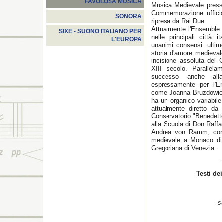
FAVOLOSA MUSICA
Musica Medievale presso
Commemorazione ufficia
SONORA
ripresa da Rai Due.
Attualmente l'Ensemble s
SIXE - SUONO ITALIANO PER
nelle principali città
L'EUROPA
unanimi consensi: ultim
storia d'amore medievale
incisione assoluta del
XIII secolo. Parallel
successo anche all
espressamente per l'E
come Joanna Bruzdowic
ha un organico variabile
attualmente diretto da
Conservatorio "Benedett
alla Scuola di Don Raff
Andrea von Ramm, con l
medievale a Monaco di 
Gregoriana di Venezia.
Testi de
s