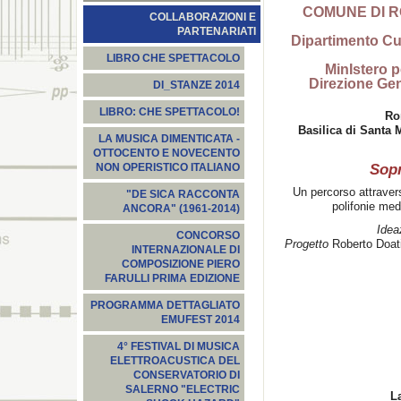
COMUNE DI ROM
COLLABORAZIONI E
PARTENARIATI
Dipartimento Cu
LIBRO CHE SPETTACOLO
MinIstero pe
Direzione Gen
DI_STANZE 2014
LIBRO: CHE SPETTACOLO!
Ro
Basilica di Santa M
LA MUSICA DIMENTICATA -
OTTOCENTO E NOVECENTO
Sopr
NON OPERISTICO ITALIANO
Un percorso attraver
"DE SICA RACCONTA
polifonie medi
ANCORA" (1961-2014)
Idea
CONCORSO
Progetto
Roberto Doat
INTERNAZIONALE DI
COMPOSIZIONE PIERO
FARULLI PRIMA EDIZIONE
PROGRAMMA DETTAGLIATO
EMUFEST 2014
4° FESTIVAL DI MUSICA
ELETTROACUSTICA DEL
CONSERVATORIO DI
SALERNO "ELECTRIC
L