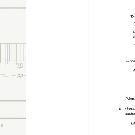
To
f
m
o
vinea
a
(Mott
In odore
adole
La