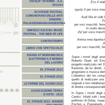
CECILIA” DI ROMA - A.A.
Eco II
elab
2013/14
spyrty II
per voce masc
DI STANZE FESTIVAL
COMUNITARIO DELLE ARTI
Audi filia et vide
O
SONORE -
Fi
ITALIA/GERMANIA/ARGENTINA
per voci maschili, femm
In multo desid
GMF2013 G.E.R.M.I. MUSIC
d'yl
per voce maschil
FESTIVAL - THE WEB OF LIFE
Anima mea liquefact
CONTROTEMPO
A
per voci maschili, f
LIBRO: CHE SPETTACOLO!
SOUND AT WORK/MUSICA
Sopra i monti degli arom
ELETTRONICA E MONDO
Roberto Doati ed Ema
DEL LAVORO
progetto realizzato nel 
Kantores da lui diretti,
DI_STANZE 2013
gregoriano e musica elet
L'obiettivo dei tre com
DI_STANZE 2012
quello di realizzare una
originali e loro rielabor
LE FORME DEL SUONO 2012
di diretta consequenziali
ASSOCIAZIONE TERRA
In
Sopra i monti degli 
D'ARTE - 2012
Cantici
. Infatti tutti i b
polifonici di Dufay, Isaac
DI_STANZE 2012 - BANDO
Pachini e Pappalardo -