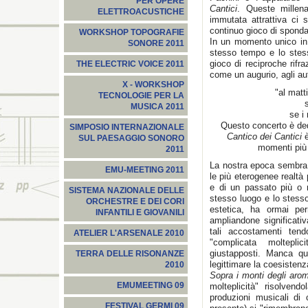
PER OPERE
Cantici
. Queste millena
ELETTROACUSTICHE
immutata attrattiva ci 
continuo gioco di sponda
WORKSHOP TOPOGRAFIE
In un momento unico in 
SONORE 2011
stesso tempo e lo stes
gioco di reciproche rifr
THE ELECTRIC VOICE 2011
come un augurio, agli aut
X - WORKSHOP
"al matt
TECNOLOGIE PER LA
MUSICA 2011
se i
Questo concerto è ded
SIMPOSIO INTERNAZIONALE
Cantico dei Cantici
è
SUL PAESAGGIO SONORO
momenti più b
2011
La nostra epoca sembra 
EMU-MEETING 2011
le più eterogenee realtà
e di un passato più o 
SISTEMA NAZIONALE DELLE
stesso luogo e lo stess
ORCHESTRE E DEI CORI
estetica, ha ormai per
INFANTILI E GIOVANILI
ampliandone significativ
tali accostamenti tend
ATELIER L'ARSENALE 2010
"complicata moltepli
giustapposti. Manca q
TERRA DELLE RISONANZE
legittimare la coesistenz
2010
Sopra i monti degli arom
EMUMEETING 09
molteplicità" risolvend
produzioni musicali di
FESTIVAL GERMI 09