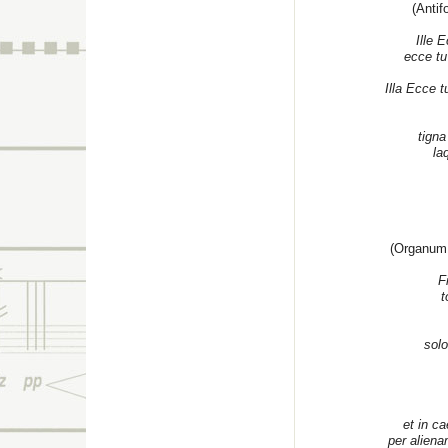
(Antif
Ille 
ecce tu
Illa Ecce t
tign
la
(Organum,
F
t
solo
et in c
per aliena