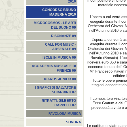
Il compositore vincitore 
2010
materiale necessar
CONCORSO BRUNO
MADERNA 2010
L’opera a cui verrà as
eseguita durante il co
MICROCOSMOS - LE ARTI
Orchestra dei Giovani M
DEL SUONO 09
nell’Autunno 2010 e sar
RISONANZE 09
L’opera a cui verrà a
eseguita durante il co
CALL FOR MUSIC -
Orchestra dei Giovani M
ARSENALE 09
nell’Autunno 2010 e sar
Rovato (Brescia). L’op
ISOLE IN MUSICA 09
riceverà euro 350 e sara
ACCADEMIA MUSICALE DI
concorso tenuto dell’ Or
FIRENZE 09
M° Francesco Pavan nel
editrice
ICARUS JUNIOR 08
Tutte le opere premi
stagioni concertistich
I GRAFICI DI SALVATORE
SCIARRINO 07
Il compositore vincitor
RITRATTI: GILBERTO
Ecce Gratum e dal Co
CAPPELLI 07
provvederà a vitto 
FAVOLOSA MUSICA
SONORA
Le partiture inviate sa