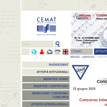
CEMAT
ATTIVI
attività
-
patrocini
-
concor
RADIOCEMAT
ATTIVITÀ ISTITUZIONALI
INIZIATIVE CEMAT
Conc
INIZIATIVE / CENTRI SOCI
15 giugno 2010
WORKSHOP / CONVEGNI /
CONCORSI
Concorso Inte
o
ATTIVITÀ INTERNAZIONALI