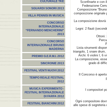
CULTURALE TKE
Sconfinarte e con i
Federazione Cemat
SGUARDI SONORI 2013
Composizione “Bruno 
composizione originale p
VILLA PENNISI IN MUSICA
La composizione dovrà u
CONCORSO
INTERNAZIONALE
Legni: 2 flauti (second
“FERNANDO MENCHERINI”
2013
Ottoni: 
Percu
CONCORSO
P
INTERNAZIONALE BRUNO
Lista strumenti dispon
MADERNA
triangolo, 1 snare drum,
Archi: 6 violini I, 6 v
PREMIO G.E.R.M.I. 2012
La composizione, essend
grado di diffi
SINCRONIE 2013
FESTIVAL VENTI NUOVI 2012
Il Concorso è aperto
TEMPO REALE FESTIVAL
p
2012
MUSICA EXPERIMENTO -
I compositori p
FESTIVAL INTERNAZIONALE
DI FARFA 2012
Ogni compositore dovrà
FESTIVAL BIANCHINI 2012
alle spese di segreteria