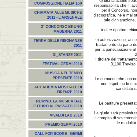
d) dichiarazione sotto
COMPOSIZIONE ITALIA 150
responsabilità che il l
per il Concorso, non 
CHIAMATA ALLE MUSICHE
discografica, né è mai s
2011 - L'ARSENALE
tale dichiarazione,
2° CONCORSO BRUNO
inoltre riportare chi
MADERNA 2011
e) autorizzazione, ai se
TERRA DELLE RISONANZE
trattamento da parte del
2011
per la partecipazione al 
d
DI_STANZE 2011
Il titolare del trattamen
31100 Treviso 
FESTIVAL GERMI 2010
MUSICA NEL TEMPO
PRESENTE 2010
Le domande che non con
non rispettino le mod
ACCADEMIA MUSICALE DI
candidato s
FIRENZE 2010
REWIND. LA MUSICA DAL
Le partiture presentat
FUTURO AL PASSATO 2010
La giuria sarà presiedut
VIVALDI LAB 2010
il compito di sovrintende
le modalita
PREMIO GERMI 2010
CALL FOR SCORE - GERMI