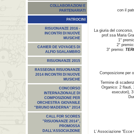
COLLABORAZIONI E
con il pa
PARTENARIATI
PATROCINI
RISUONANZE 2016 -
La giuria del concorso, 
INCONTRI DI NUOVE
prof.ssa Maria Gra
MUSICHE
1° premi
2° premio
CAHIER DE VOYAGES DI
3° premio:
TER
ALFIO SGALAMBRO
RISUONANZE 2015
RASSEGNA RISUONANZE
Composizione per orc
2014 INCONTRI DI NUOVE
MUSICHE
Termine di scadenza
Organico: 2 flauti, 
CONCORSO
esecutori), 3
INTERNAZIONALE DI
Dur
COMPOSIZIONE PER
ORCHESTRA GIOVANILE
"BRUNO MADERNA" 2014
CALL FOR SCORES
"RISUONANZE 2014",
PROMOSSA
DALL'ASSOCIAZIONE
L’ Associazione “Ecce G