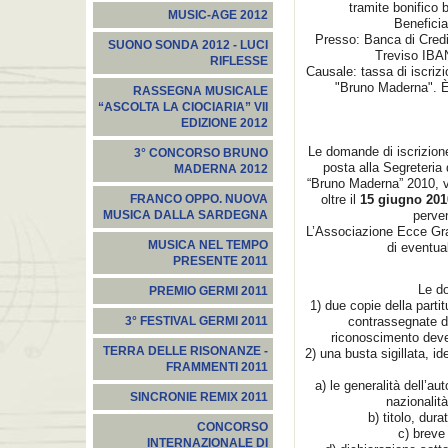
tramite bonifico 
MUSIC-AGE 2012
Benefici
Presso: Banca di Credit
SUONO SONDA 2012 - LUCI
Treviso IB
RIFLESSE
Causale: tassa di iscriz
"Bruno Maderna". È
RASSEGNA MUSICALE
“ASCOLTA LA CIOCIARIA” VII
EDIZIONE 2012
Le domande di iscrizion
3° CONCORSO BRUNO
posta alla Segreteria
MADERNA 2012
“Bruno Maderna” 2010, v
oltre il
15 giugno 201
FRANCO OPPO. NUOVA
perven
MUSICA DALLA SARDEGNA
L’Associazione Ecce Gra
MUSICA NEL TEMPO
di eventual
PRESENTE 2011
Le d
PREMIO GERMI 2011
1) due copie della part
contrassegnate da
3° FESTIVAL GERMI 2011
riconoscimento deve 
TERRA DELLE RISONANZE -
2) una busta sigillata, i
FRAMMENTI 2011
a) le generalità dell’
SINCRONIE REMIX 2011
nazionalita
b) titolo, du
CONCORSO
c) breve 
INTERNAZIONALE DI