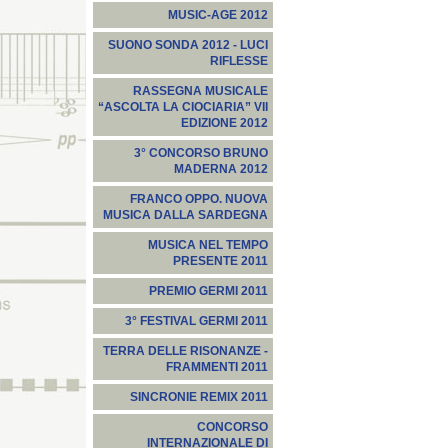
MUSIC-AGE 2012
SUONO SONDA 2012 - LUCI
RIFLESSE
RASSEGNA MUSICALE
“ASCOLTA LA CIOCIARIA” VII
EDIZIONE 2012
3° CONCORSO BRUNO
MADERNA 2012
FRANCO OPPO. NUOVA
MUSICA DALLA SARDEGNA
MUSICA NEL TEMPO
PRESENTE 2011
PREMIO GERMI 2011
3° FESTIVAL GERMI 2011
TERRA DELLE RISONANZE -
FRAMMENTI 2011
SINCRONIE REMIX 2011
CONCORSO
INTERNAZIONALE DI