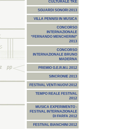
CULTURALE TKE
SGUARDI SONORI 2013
VILLA PENNISI IN MUSICA
CONCORSO
INTERNAZIONALE
“FERNANDO MENCHERINI”
2013
CONCORSO
INTERNAZIONALE BRUNO
MADERNA
PREMIO G.E.R.M.I. 2012
SINCRONIE 2013
FESTIVAL VENTI NUOVI 2012
TEMPO REALE FESTIVAL
2012
MUSICA EXPERIMENTO -
FESTIVAL INTERNAZIONALE
DI FARFA 2012
FESTIVAL BIANCHINI 2012