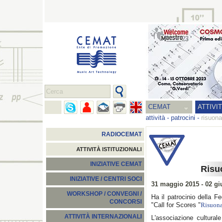
CEMAT
ATTIVI
attività
-
patrocini
-
risuon
RADIOCEMAT
ATTIVITÀ ISTITUZIONALI
INIZIATIVE CEMAT
Risu
INIZIATIVE / CENTRI SOCI
31 maggio 2015 - 02 g
WORKSHOP / CONVEGNI /
Ha il patrocinio della 
CONCORSI
"Call for Scores "
Risuon
ATTIVITÀ INTERNAZIONALI
L'associazione cultural