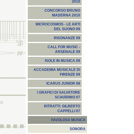
2010
CONCORSO BRUNO
MADERNA 2010
MICROCOSMOS - LE ARTI
DEL SUONO 09
RISONANZE 09
CALL FOR MUSIC -
ARSENALE 09
ISOLE IN MUSICA 09
ACCADEMIA MUSICALE DI
FIRENZE 09
ICARUS JUNIOR 08
I GRAFICI DI SALVATORE
SCIARRINO 07
RITRATTI: GILBERTO
CAPPELLI 07
FAVOLOSA MUSICA
SONORA