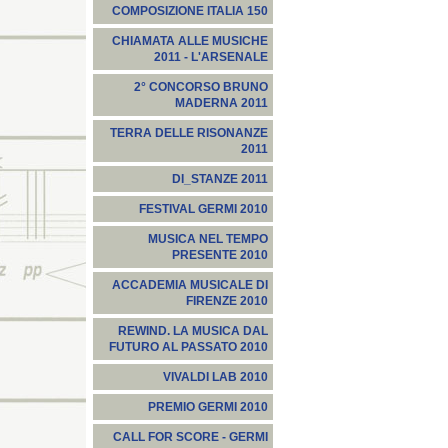
COMPOSIZIONE ITALIA 150
CHIAMATA ALLE MUSICHE
2011 - L'ARSENALE
2° CONCORSO BRUNO
MADERNA 2011
TERRA DELLE RISONANZE
2011
DI_STANZE 2011
FESTIVAL GERMI 2010
MUSICA NEL TEMPO
PRESENTE 2010
ACCADEMIA MUSICALE DI
FIRENZE 2010
REWIND. LA MUSICA DAL
FUTURO AL PASSATO 2010
VIVALDI LAB 2010
PREMIO GERMI 2010
CALL FOR SCORE - GERMI