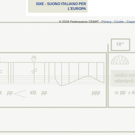
SIXE - SUONO ITALIANO PER
L'EUROPA
© 2026 Federazione CEMAT -
Privacy
-
Cookie
-
Copyr