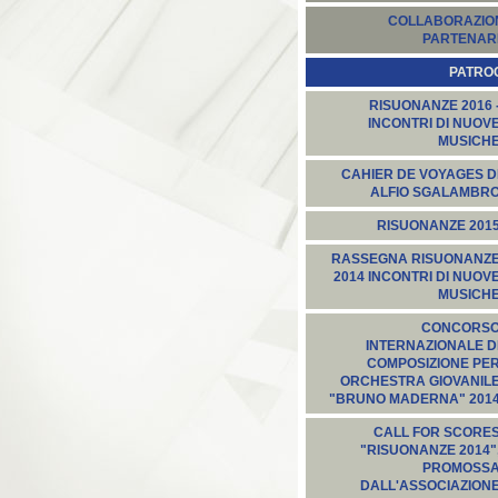
COLLABORAZION
PARTENARI
PATROC
RISUONANZE 2016 
INCONTRI DI NUOV
MUSICH
CAHIER DE VOYAGES D
ALFIO SGALAMBR
RISUONANZE 201
RASSEGNA RISUONANZ
2014 INCONTRI DI NUOV
MUSICH
CONCORS
INTERNAZIONALE D
COMPOSIZIONE PE
ORCHESTRA GIOVANIL
"BRUNO MADERNA" 201
CALL FOR SCORE
"RISUONANZE 2014"
PROMOSS
DALL'ASSOCIAZION