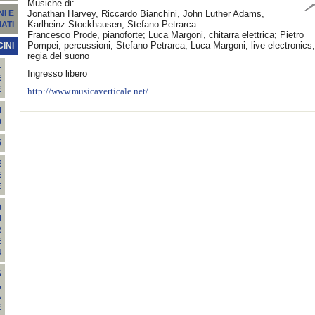
Musiche di:
Jonathan Harvey, Riccardo Bianchini, John Luther Adams,
I E
Karlheinz Stockhausen, Stefano Petrarca
ATI
Francesco Prode, pianoforte; Luca Margoni, chitarra elettrica; Pietro
Pompei, percussioni; Stefano Petrarca, Luca Margoni, live electronics,
INI
regia del suono
-
Ingresso libero
E
E
http://www.musicaverticale.net/
I
O
5
E
E
E
O
I
R
E
4
S
,
A
E