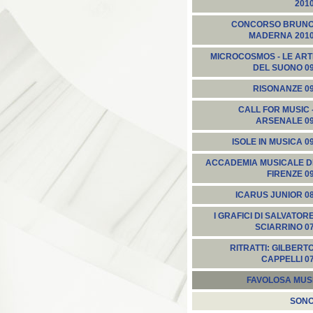
201
CONCORSO BRUN
MADERNA 201
MICROCOSMOS - LE ART
DEL SUONO 0
RISONANZE 0
CALL FOR MUSIC 
ARSENALE 0
ISOLE IN MUSICA 0
ACCADEMIA MUSICALE D
FIRENZE 0
ICARUS JUNIOR 0
I GRAFICI DI SALVATOR
SCIARRINO 0
RITRATTI: GILBERT
CAPPELLI 0
FAVOLOSA MUS
SON