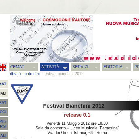
CEMAT
ATTIVITÀ
SERVIZI
EDITORIA
PR
attività
-
patrocini
-
festival bianchini 2012
MAT
NALI
EMAT
Festival Bianchini 2012
SOCI
release 0.1
I /
Venerdì 11 Maggio 2012 ore 18.30
RSI
Sala da concerto – Liceo Musicale “Farnesina”
Via dei Giochi Istmici, 64 - Roma
ALI