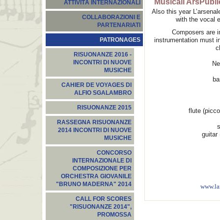
Musicali ArsPubli
ATTIVITÀ INTERNAZIONALI
Also this year L’arsenal
COLLABORAZIONI E
with the vocal 
PARTENARIATI
Composers are in
instrumentation must in
PATRONAGES
c
RISUONANZE 2016 -
INCONTRI DI NUOVE
Ne
MUSICHE
ba
CAHIER DE VOYAGES DI
ALFIO SGALAMBRO
RISUONANZE 2015
flute (picco
RASSEGNA RISUONANZE
s
2014 INCONTRI DI NUOVE
guitar
MUSICHE
CONCORSO
INTERNAZIONALE DI
COMPOSIZIONE PER
ORCHESTRA GIOVANILE
"BRUNO MADERNA" 2014
www.la
CALL FOR SCORES
"RISUONANZE 2014",
PROMOSSA