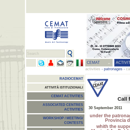
CEMAT
ACTIVI
activities
-
patronages
-
ca
RADIOCEMAT
ATTIVITÀ ISTITUZIONALI
CEMAT ACTIVITIES
Call 
ASSOCIATED CENTRES
30 September 2011
ACTIVITIES
under the patrona
WORKSHOP / MEETING/
Provincia 
CONTESTS
whith the supp