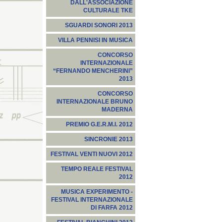
DALL'ASSOCIAZIONE
CULTURALE TKE
SGUARDI SONORI 2013
VILLA PENNISI IN MUSICA
CONCORSO
INTERNAZIONALE
“FERNANDO MENCHERINI”
2013
CONCORSO
INTERNAZIONALE BRUNO
MADERNA
PREMIO G.E.R.M.I. 2012
SINCRONIE 2013
FESTIVAL VENTI NUOVI 2012
TEMPO REALE FESTIVAL
2012
MUSICA EXPERIMENTO -
FESTIVAL INTERNAZIONALE
DI FARFA 2012