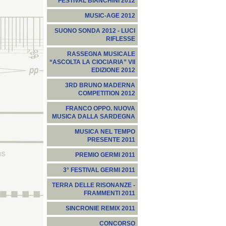
FESTIVAL BIANCHINI 2012
MUSIC-AGE 2012
SUONO SONDA 2012 - LUCI
RIFLESSE
RASSEGNA MUSICALE
“ASCOLTA LA CIOCIARIA” VII
EDIZIONE 2012
3RD BRUNO MADERNA
COMPETITION 2012
FRANCO OPPO. NUOVA
MUSICA DALLA SARDEGNA
MUSICA NEL TEMPO
PRESENTE 2011
PREMIO GERMI 2011
3° FESTIVAL GERMI 2011
TERRA DELLE RISONANZE -
FRAMMENTI 2011
SINCRONIE REMIX 2011
CONCORSO