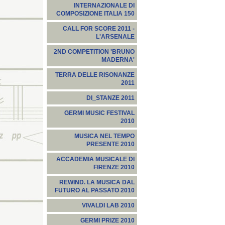
INTERNAZIONALE DI
COMPOSIZIONE ITALIA 150
CALL FOR SCORE 2011 -
L'ARSENALE
2ND COMPETITION 'BRUNO
MADERNA'
TERRA DELLE RISONANZE
2011
DI_STANZE 2011
GERMI MUSIC FESTIVAL
2010
MUSICA NEL TEMPO
PRESENTE 2010
ACCADEMIA MUSICALE DI
FIRENZE 2010
REWIND. LA MUSICA DAL
FUTURO AL PASSATO 2010
VIVALDI LAB 2010
GERMI PRIZE 2010