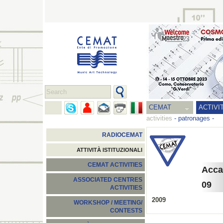
CEMAT
ACTIVI
activities
-
patronages
-
RADIOCEMAT
ATTIVITÀ ISTITUZIONALI
CEMAT ACTIVITIES
Acca
ASSOCIATED CENTRES
09
ACTIVITIES
2009
WORKSHOP / MEETING/
CONTESTS