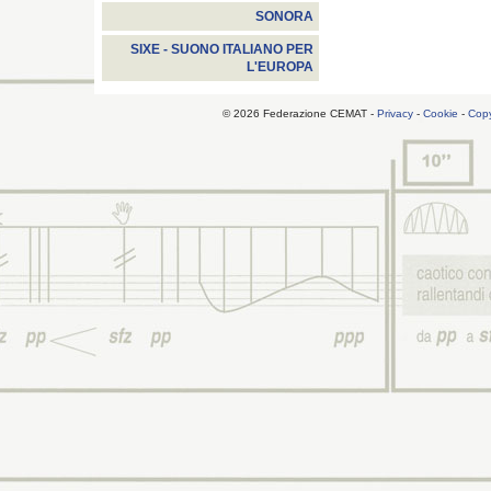
SONORA
SIXE - SUONO ITALIANO PER
L'EUROPA
© 2026 Federazione CEMAT -
Privacy
-
Cookie
-
Copy