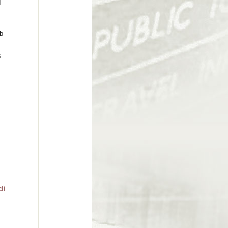
1
b
3
4
di