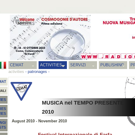
CEMAT
ACTIVITIES
SERVIZI
PUBLISHING
P
activities
-
patronages
-
MAT
NALI
IES
MUSICA nel TEMPO PRESENTE
RES
2010
TIES
August 2010 - November 2010
NG/
STS
Festival Internazionale di Farfa