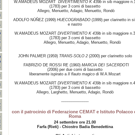
W.AMADEUS MOZART
DIVERTIMENTO K 439b
in sib maggiore n.
E
(1783) per 3 corni di bassetto
E
Allegro, Menuetto, Adagio, Menuetto, Rondò
3
ADOLFO NÚÑEZ (1999)
HUECOGRABADO
(1999) per clarinetto in si
e nastro
A
W.AMADEUS MOZART
DIVERTIMENTO K 439b
in sib maggiore n.
O
(1783) per 3 corni di bassetto
E
Allegro, Menuetto, Adagio, Menuetto, Rondò
”
3
JOHN PALMER (1959)
TRANS-SOLO 2
(2000) per clarinetto solo
O
O
FABRIZIO DE ROSSI RE (1960)
MARCIA DEI SACERDOTI
A
(2006) per due corni di bassetto
liberamente ispirato a
Il flauto magico
di W.A.Mozart
2
W.AMADEUS MOZART
DIVERTIMENTO K 439b
in sib maggiore n.
3
(1783) per 3 corni di bassetto
Allegro, Larghetto, Menuetto, Adagio, Rondò
2
_____________
L
2
con il patrocinio di Federazione CEMAT e Istituto Polacco 
Roma
-
E
24 settembre ore 21.00
2
Farfa (Rieti) -
Chiostro Badia Benedettina