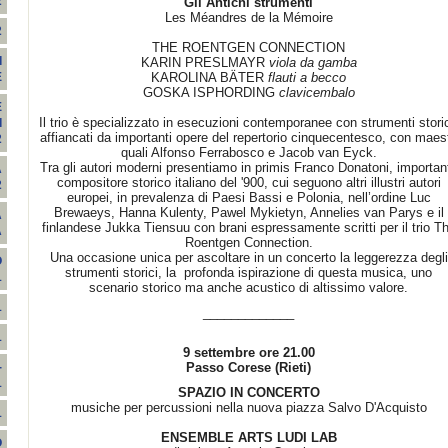
2
Gli Antichi strumenti
Les Méandres de la Mémoire
2
THE ROENTGEN CONNECTION
I
KARIN PRESLMAYR
viola da gamba
KAROLINA BÄTER
flauti a becco
E
GOSKA ISPHORDING
clavicembalo
E
Il trio è specializzato in esecuzioni contemporanee con strumenti storic
I
affiancati da importanti opere del repertorio cinquecentesco, con maest
2
quali Alfonso Ferrabosco e Jacob van Eyck.
Tra gli autori moderni presentiamo in primis Franco Donatoni, importan
A
compositore storico italiano del '900, cui seguono altri illustri autori
2
europei, in prevalenza di Paesi Bassi e Polonia, nell’ordine Luc
Brewaeys, Hanna Kulenty, Pawel Mykietyn, Annelies van Parys e il
A
finlandese Jukka Tiensuu con brani espressamente scritti per il trio T
A
Roentgen Connection.
Una occasione unica per ascoltare in un concerto la leggerezza degli
O
strumenti storici, la profonda ispirazione di questa musica, uno
1
scenario storico ma anche acustico di altissimo valore.
1
_____________
1
9 settembre ore 21.00
Passo Corese (Rieti)
-
1
SPAZIO IN CONCERTO
musiche per percussioni nella nuova piazza Salvo D'Acquisto
1
ENSEMBLE ARTS LUDI LAB
O