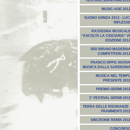
FESTIVAL BIANCHINI 201
MUSIC-AGE 201
SUONO SONDA 2012 - LUC
RIFLESS
RASSEGNA MUSICAL
“ASCOLTA LA CIOCIARIA” VI
EDIZIONE 201
3RD BRUNO MADERN
COMPETITION 201
FRANCO OPPO. NUOV
MUSICA DALLA SARDEGN
MUSICA NEL TEMP
PRESENTE 201
PREMIO GERMI 201
3° FESTIVAL GERMI 201
TERRA DELLE RISONANZE 
FRAMMENTI 201
SINCRONIE REMIX 201
CONCORS