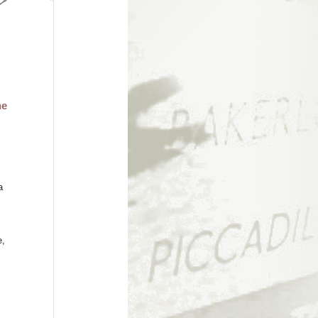
ne
a
e,