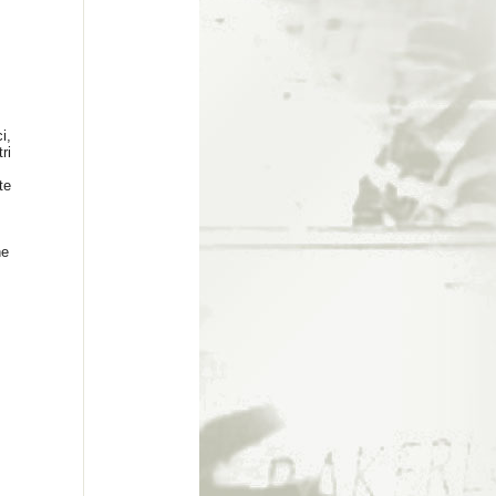
i,
ri
te
he