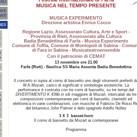
ALI
MUSICA NEL TEMPO PRESENTE
I E
ATI
MUSICA EXPERIMENTO
Direzione artistica Enrico Cocco
GES
Regione Lazio, Assessorato Cultura, Arte e Sport -
-
Provincia di Rieti, Assessorato alla Cultura
E
Badia Benedettina di Farfa - Musica Experimento
E
Comune di Toffia, Comune di Montopoli di Sabina - Comu
di Fara in Sabina - Musicateatroensemble
I
Con il patrocinio di CEMAT
O
13 novembre ore 21.00
Farfa (Rieti) - Basilica SS Maria Assunta Badia Benedettina
5
E
Il concerto si ispira al corno di bassetto uno degli strumenti preferiti d
E
W.A.Mozart, carico di significati e simbologie esoteriche. La
E
performance è costruita con tre corni di bassetto, su tre tempi dal
DIVERTIMENTO K 439b in
sib maggiore di Mozart, intercalati da tre
O
composizioni contemporanee per corni di bassetto, clarinetti ed
I
elettronica in varie combinazioni, con musiche di Fabrizio De Rossi R
R
del britannico John Palmer e delo spagnolo Adolfo Núñez
E
4
3 X 3 basset-horn
Il corno di bassetto da Mozart ai contemporanei
S
,
Programma
A