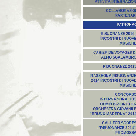
ATTIVITÀ INTERNAZION
COLLABORAZION
PARTENARI
PATRONA
RISUONANZE 2016 
INCONTRI DI NUOV
MUSICH
CAHIER DE VOYAGES D
ALFIO SGALAMBR
RISUONANZE 201
RASSEGNA RISUONANZ
2014 INCONTRI DI NUOV
MUSICH
CONCORS
INTERNAZIONALE D
COMPOSIZIONE PE
ORCHESTRA GIOVANIL
"BRUNO MADERNA" 201
CALL FOR SCORE
"RISUONANZE 2014"
PROMOSS