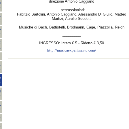
direzione Antonio Caggiano
I
0
percussionisti:
Fabrizio Bartolini, Antonio Caggiano, Alessandro Di Giulio, Matteo
-
Martizi, Aurelio Scudetti
E
Musiche di Bach, Battistelli, Brodmann, Cage, Piazzolla, Reich
O
_________
'
INGRESSO: Intero € 5 - Ridotto € 3,50
E
1
http://musicaexperimento.com/
1
L
0
O
0
I
0
L
0
0
0