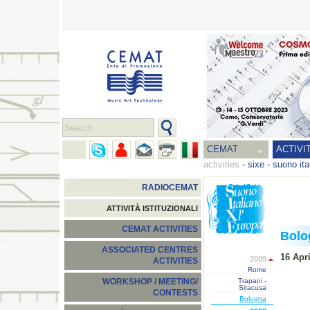
CEMAT
ACTIVI
activities
-
sixe - suono ita
RADIOCEMAT
ATTIVITÀ ISTITUZIONALI
CEMAT ACTIVITIES
Bolo
ASSOCIATED CENTRES
16 Apr
2009
ACTIVITIES
Rome
Trapani -
WORKSHOP / MEETING/
Siracusa
CONTESTS
Bologna