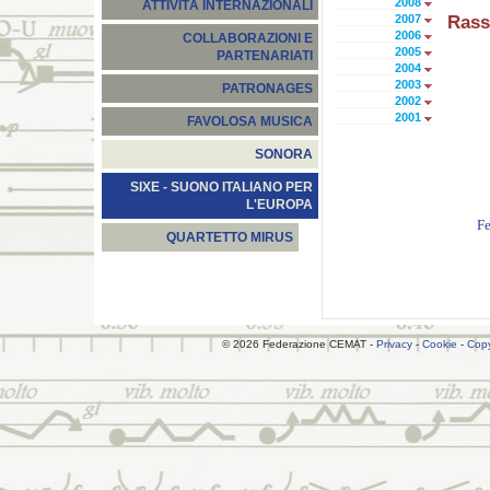
2008
ATTIVITÀ INTERNAZIONALI
2007
Rass
2006
COLLABORAZIONI E
2005
PARTENARIATI
2004
2003
PATRONAGES
2002
2001
FAVOLOSA MUSICA
SONORA
SIXE - SUONO ITALIANO PER
L'EUROPA
Fe
QUARTETTO MIRUS
© 2026 Federazione CEMAT -
Privacy
-
Cookie
-
Copy