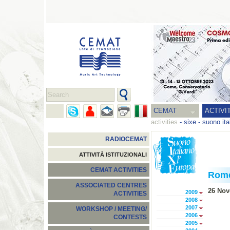
CEMAT
ACTIVI
activities
-
sixe - suono ita
RADIOCEMAT
ATTIVITÀ ISTITUZIONALI
CEMAT ACTIVITIES
Rom
ASSOCIATED CENTRES
26 Nov
2009
ACTIVITIES
2008
2007
WORKSHOP / MEETING/
2006
CONTESTS
2005