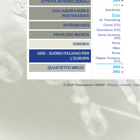
2004
ATTIVITÀ INTERNAZIONALI
2003
Stockholm
COLLABORAZIONI E
Rome
PARTENARIATI
St. Petersburg
Canzo (CO)
PATRONAGES
Gravedona (CO)
FAVOLOSA MUSICA
Santa Severina
(KR)
Rome
SONORA
Milan
Rome
SIXE - SUONO ITALIANO PER
Olgiate Comasco
L'EUROPA
(CO)
2002
QUARTETTO MIRUS
2001
© 2026 Federazione CEMAT -
Privacy
-
Cookie
-
Copy