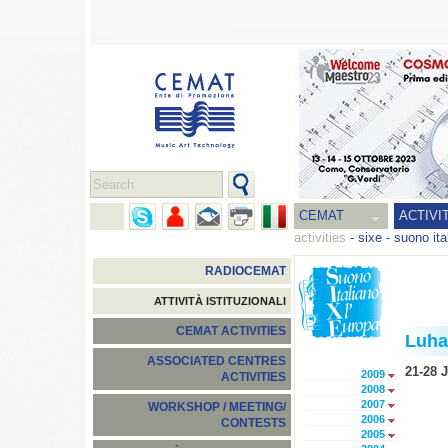
CEMAT
ACTIVI
activities
-
sixe - suono ita
RADIOCEMAT
ATTIVITÀ ISTITUZIONALI
CEMAT ACTIVITIES
Luha
ASSOCIATED CENTRES
21-28 
2009
ACTIVITIES
2008
2007
WORKSHOP / MEETING/
2006
CONTESTS
2005