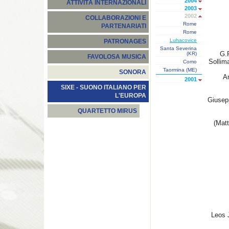
2004
ATTIVITÀ INTERNAZIONALI
2003
2002
COLLABORAZIONI E
Rome
PARTENARIATI
Rome
Luhacovice
PATRONAGES
Santa Severina
G.
(KR)
FAVOLOSA MUSICA
Sollim
Como
Taormina (ME)
SONORA
An
2001
SIXE - SUONO ITALIANO PER
L'EUROPA
Giusepp
QUARTETTO MIRUS
(Matt
Leos