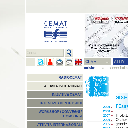
CEMAT
ATTIVI
attività
-
sixe - suono itali
RADIOCEMAT
ATTIVITÀ ISTITUZIONALI
INIZIATIVE CEMAT
SIXE 
INIZIATIVE / CENTRI SOCI
l'Eu
2009
2008
WORKSHOP / CONVEGNI /
Il SIX
2007
CONCORSI
Orches
2006
grande 
2005
ATTIVITÀ INTERNAZIONALI