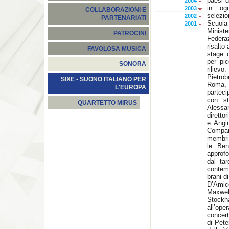
paesi d
2004
in og
2003
COLLABORAZIONI E
selezio
2002
PARTENARIATI
Scuola 
2001
Minist
PATROCINI
Federa
risalto
FAVOLOSA MUSICA
stage 
per pic
SONORA
riliev
Pietro
SIXE - SUONO ITALIANO PER
Roma, M
L'EUROPA
parteci
con st
QUARTETTO MIRUS
Alessa
diretto
e Angiu
Compan
membri
le Ben
approfo
dal tar
contemp
brani d
D’Amic
Maxwel
Stockha
all’op
concert
di Pete