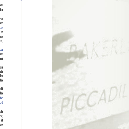
me
da
ve
me
La
 e
ne
e,
ca
ne
mi
si
di
lo
la
li
la
ic
of
li
o;
il
se