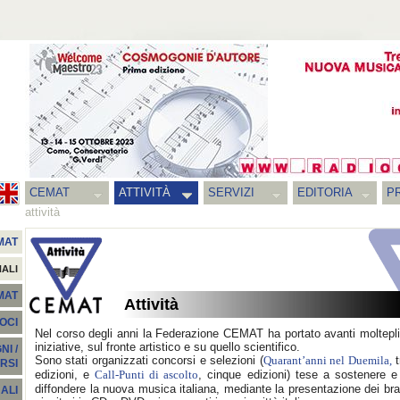
CEMAT
ATTIVITÀ
SERVIZI
EDITORIA
PR
attività
MAT
NALI
EMAT
Attività
SOCI
Nel corso degli anni la Federazione CEMAT ha portato avanti moltepli
iniziative, sul fronte artistico e su quello scientifico.
I /
Sono stati organizzati concorsi e selezioni (
t
Quarant’anni nel Duemila,
RSI
edizioni, e
, cinque edizioni) tese a sostenere e
Call-Punti di ascolto
diffondere la nuova musica italiana, mediante la presentazione dei bra
ALI