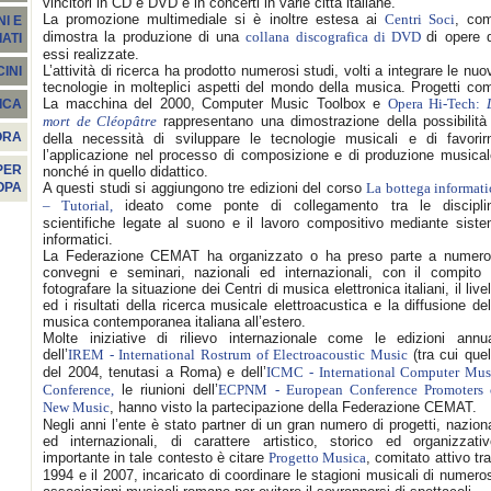
vincitori in CD e DVD e in concerti in varie città italiane.
La promozione multimediale si è inoltre estesa ai
, co
Centri Soci
I E
dimostra la produzione di una
di opere 
collana discografica di DVD
ATI
essi realizzate.
L’attività di ricerca ha prodotto numerosi studi, volti a integrare le nuo
INI
tecnologie in molteplici aspetti del mondo della musica. Progetti co
La macchina del 2000, Computer Music Toolbox e
Opera Hi-Tech:
ICA
rappresentano una dimostrazione della possibilità
mort de Cléopâtre
ORA
della necessità di sviluppare le tecnologie musicali e di favorir
l’applicazione nel processo di composizione e di produzione musical
PER
nonché in quello didattico.
A questi studi si aggiungono tre edizioni del corso
OPA
La bottega informati
ideato come ponte di collegamento tra le discipli
– Tutorial,
scientifiche legate al suono e il lavoro compositivo mediante siste
informatici.
La Federazione CEMAT ha organizzato o ha preso parte a numero
convegni e seminari, nazionali ed internazionali, con il compito 
fotografare la situazione dei Centri di musica elettronica italiani, il livel
ed i risultati della ricerca musicale elettroacustica e la diffusione del
musica contemporanea italiana all’estero.
Molte iniziative di rilievo internazionale come le edizioni annua
dell’
(tra cui quel
IREM - International Rostrum of Electroacoustic Music
del 2004, tenutasi a Roma) e dell’
ICMC - International Computer Mus
le riunioni dell’
Conference,
ECPNM - European Conference Promoters 
, hanno visto la partecipazione della Federazione CEMAT.
New Music
Negli anni l’ente è stato partner di un gran numero di progetti, naziona
ed internazionali, di carattere artistico, storico ed organizzativ
importante in tale contesto è citare
, comitato attivo tra 
Progetto Musica
1994 e il 2007, incaricato di coordinare le stagioni musicali di numero