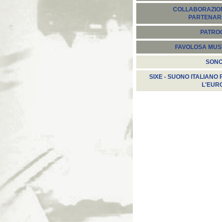
COLLABORAZION
PARTENARI
PATROC
FAVOLOSA MUS
SON
SIXE - SUONO ITALIANO 
L'EUR