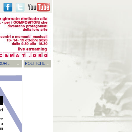
OFILI
POLITICHE
ci
re
 a
ni