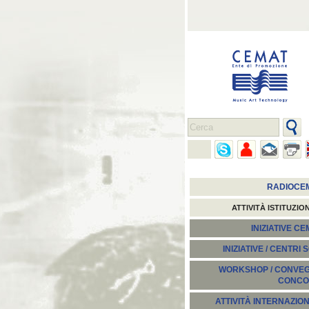
RADIOCE
ATTIVITÀ ISTITUZIO
INIZIATIVE C
INIZIATIVE / CENTRI 
WORKSHOP / CONVEGN
CONCO
ATTIVITÀ INTERNAZION