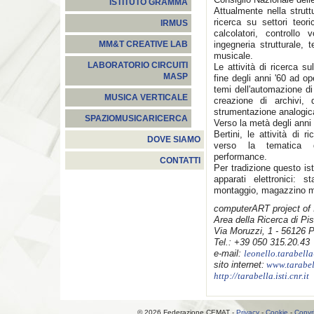
ISTITUTO GRAMMA
Attualmente nella strutt
ricerca su settori teoric
IRMUS
calcolatori, controllo v
ingegneria strutturale, 
MM&T CREATIVE LAB
musicale.
LABORATORIO CIRCUITI
Le attività di ricerca s
MASP
fine degli anni '60 ad o
temi dell'automazione di
MUSICA VERTICALE
creazione di archivi,
strumentazione analogic
SPAZIOMUSICARICERCA
Verso la metà degli anni
Bertini, le attività di 
DOVE SIAMO
verso la tematica de
performance.
CONTATTI
Per tradizione questo isti
apparati elettronici: 
montaggio, magazzino mat
computerART project of 
Area della Ricerca di Pi
Via Moruzzi, 1 - 56126 
Tel.: +39 050 315.20.43
e-mail:
leonello.tarabella
sito internet:
www.tarabell
http://tarabella.isti.cnr.it
© 2026 Federazione CEMAT -
Privacy
-
Cookie
-
Copyr