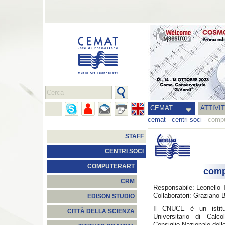
CEMAT
ATTIVI
cemat
-
centri soci
-
compu
STAFF
CENTRI SOCI
COMPUTERART
com
CRM
Responsabile: Leonello T
Collaboratori: Graziano 
EDISON STUDIO
Il CNUCE è un istit
CITTÀ DELLA SCIENZA
Universitario di Calc
Consiglio Nazionale dell