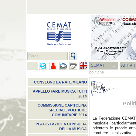
CEMAT
ATTIVI
politiche
CONVEGNO LA RAI E MILANO
APPELLO FARE MUSICA TUTTI
2014
Polit
COMMISSIONE CAPITOLINA
SPECIALE POLITICHE
COMUNITARIE 2014
La Federazione CEMAT,
musicale particolarme
IN AGIS LAZIO LA CONSULTA
orientato le proprie att
DELLA MUSICA
carattere realizzativ