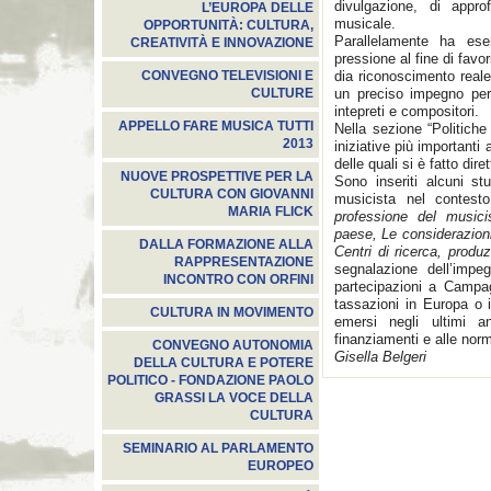
divulgazione, di appro
L’EUROPA DELLE
musicale.
OPPORTUNITÀ: CULTURA,
Parallelamente ha ese
CREATIVITÀ E INNOVAZIONE
pressione al fine di favo
dia riconoscimento reale
CONVEGNO TELEVISIONI E
un preciso impegno per i
CULTURE
intepreti e compositori.
APPELLO FARE MUSICA TUTTI
Nella sezione “Politiche
2013
iniziative più important
delle quali si è fatto dir
NUOVE PROSPETTIVE PER LA
Sono inseriti alcuni st
CULTURA CON GIOVANNI
musicista nel contesto
MARIA FLICK
professione del musici
paese, Le considerazioni
DALLA FORMAZIONE ALLA
Centri di ricerca, produ
RAPPRESENTAZIONE
segnalazione dell’impe
INCONTRO CON ORFINI
partecipazioni a Campa
tassazioni in Europa o i 
CULTURA IN MOVIMENTO
emersi negli ultimi a
finanziamenti e alle norm
CONVEGNO AUTONOMIA
Gisella Belgeri
DELLA CULTURA E POTERE
POLITICO - FONDAZIONE PAOLO
GRASSI LA VOCE DELLA
CULTURA
SEMINARIO AL PARLAMENTO
EUROPEO