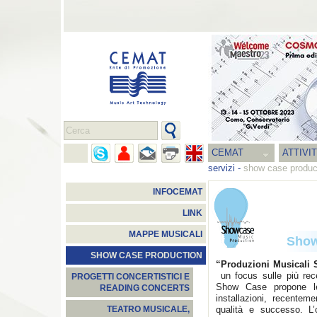
CEMAT
ATTIVI
servizi
-
show case produc
INFOCEMAT
LINK
MAPPE MUSICALI
Show
SHOW CASE PRODUCTION
“Produzioni Musicali
un focus sulle più rece
PROGETTI CONCERTISTICI E
Show Case propone le s
READING CONCERTS
installazioni, recente
qualità e successo. L’o
TEATRO MUSICALE,