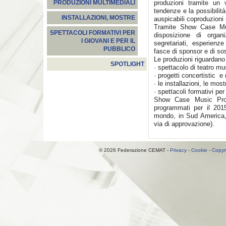
produzioni tramite un
PRODUZIONI MULTIMEDIALI
tendenze e la possibilit
INSTALLAZIONI, MOSTRE
auspicabili coproduzioni 
Tramite Show Case Mus
SPETTACOLI FORMATIVI PER
disposizione di orga
I GIOVANI E PER IL
segretariati, esperienz
PUBBLICO
fasce di sponsor e di sos
Le produzioni riguardano
SPOTLIGHT
· spettacolo di teatro mu
· progetti concertistic e
· le installazioni, le most
· spettacoli formativi per
Show Case Music Produ
programmati per il 201
mondo, in Sud America, s
via di approvazione).
© 2026 Federazione CEMAT -
Privacy
-
Cookie
-
Copyr