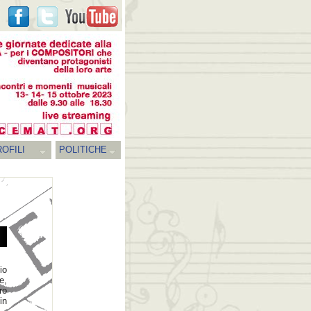
OFILI
POLITICHE
io
e,
ro
in