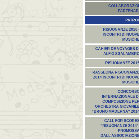
COLLABORAZION
PARTENARI
PATROC
RISUONANZE 2016 
INCONTRI DI NUOV
MUSICH
CAHIER DE VOYAGES D
ALFIO SGALAMBR
RISUONANZE 201
RASSEGNA RISUONANZ
2014 INCONTRI DI NUOV
MUSICH
CONCORS
INTERNAZIONALE D
COMPOSIZIONE PE
ORCHESTRA GIOVANIL
"BRUNO MADERNA" 201
CALL FOR SCORE
"RISUONANZE 2014"
PROMOSS
DALL'ASSOCIAZION