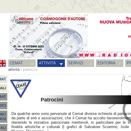
CEMAT
ATTIVITÀ
SERVIZI
EDITORIA
PR
attività
-
patrocini
MAT
NALI
EMAT
Patrocini
SOCI
Da qualche anno sono pervenute al Cemat diverse richieste di patrocin
I /
da parte di enti e associazioni, che il Cemat ha accolto favorevolment
RSI
ritenendo le iniziative patrocinate meritevoli, in particolare per le lo
finalità artistiche e culturali (I grafici di Salvatore Sciarrino, Isole 
ALI