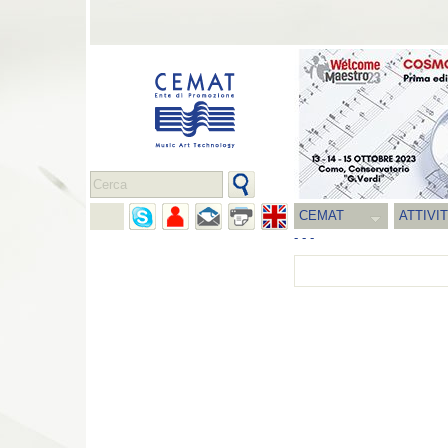
CEMAT
ATTIVI
-
-
-