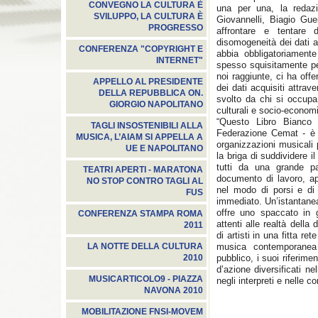
CONVEGNO LA CULTURA È
una per una, la redaz
SVILUPPO, LA CULTURA È
Giovannelli, Biagio Gue
PROGRESSO
affrontare e tentare 
disomogeneità dei dati a
CONFERENZA "COPYRIGHT E
abbia obbligatoriamente
INTERNET"
spesso squisitamente pe
noi raggiunte, ci ha offe
APPELLO AL PRESIDENTE
dei dati acquisiti attrav
DELLA REPUBBLICA ON.
svolto da chi si occupa
GIORGIO NAPOLITANO
culturali e socio-economi
“Questo Libro Bianco 
TAGLI INSOSTENIBILI ALLA
Federazione Cemat - è il
MUSICA, L’AIAM SI APPELLA A
organizzazioni musicali 
UE E NAPOLITANO
la briga di suddividere i
tutti da una grande p
TEATRI APERTI - MARATONA
documento di lavoro, ap
NO STOP CONTRO TAGLI AL
nel modo di porsi e di
FUS
immediato. Un’istantane
offre uno spaccato in g
CONFERENZA STAMPA ROMA
attenti alle realtà della
2011
di artisti in una fitta r
musica contemporanea 
LA NOTTE DELLA CULTURA
pubblico, i suoi riferime
2010
d’azione diversificati ne
MUSICARTICOLO9 - PIAZZA
negli interpreti e nelle co
NAVONA 2010
MOBILITAZIONE FNSI-MOVEM