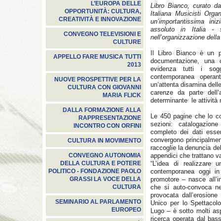
L’EUROPA DELLE
Libro Bianco, curato d
OPPORTUNITÀ: CULTURA,
Italiana Musicisti Org
CREATIVITÀ E INNOVAZIONE
un’importantissima iniz
assoluto in Italia - 
CONVEGNO TELEVISIONI E
nell’organizzazione dell
CULTURE
Il Libro Bianco è un p
APPELLO FARE MUSICA TUTTI
documentazione, una 
2013
evidenza tutti i sog
contemporanea operant
NUOVE PROSPETTIVE PER LA
un’attenta disamina delle 
CULTURA CON GIOVANNI
carenze da parte dell’a
MARIA FLICK
determinante le attività
DALLA FORMAZIONE ALLA
Le 450 pagine che lo co
RAPPRESENTAZIONE
sezioni: catalogazion
INCONTRO CON ORFINI
completo dei dati essenz
convergono principalment
CULTURA IN MOVIMENTO
raccoglie la denuncia del
appendici che trattano va
CONVEGNO AUTONOMIA
“L’idea di realizzare 
DELLA CULTURA E POTERE
contemporanea oggi in 
POLITICO - FONDAZIONE PAOLO
promotore – nasce all’in
GRASSI LA VOCE DELLA
che si auto-convoca ne
CULTURA
provocata dall’erosione
SEMINARIO AL PARLAMENTO
Unico per lo Spettacolo
EUROPEO
Lugo – è sotto molti aspe
ricerca operata dal bass