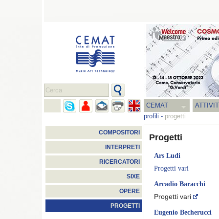
CEMAT
ATTIVI
profili
-
progetti
COMPOSITORI
Progetti
INTERPRETI
Ars Ludi
RICERCATORI
Progetti vari
SIXE
Arcadio Baracchi
OPERE
Progetti vari
PROGETTI
Eugenio Becherucci