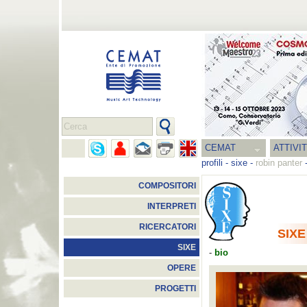
CEMAT
ATTIVI
profili
-
sixe
-
robin panter
COMPOSITORI
INTERPRETI
RICERCATORI
SIXE
SIXE
-
bio
OPERE
PROGETTI