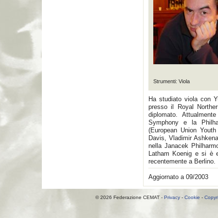
Strumenti: Viola
Ha studiato viola con 
presso il Royal Northe
diplomato. Attualment
Symphony e la Philha
(European Union Youth 
Davis, Vladimir Ashkena
nella Janacek Philharmo
Latham Koenig e si è e
recentemente a Berlino.
Aggiornato a 09/2003
© 2026 Federazione CEMAT -
Privacy
-
Cookie
-
Copyr