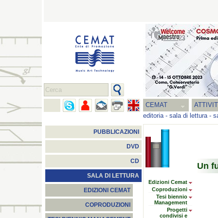
CEMAT
ATTIVI
editoria
-
sala di lettura
-
s
PUBBLICAZIONI
DVD
CD
Un f
SALA DI LETTURA
Edizioni Cemat
Coproduzioni
EDIZIONI CEMAT
Tesi biennio
Management
COPRODUZIONI
Progetti
condivisi e