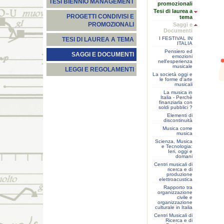
TESI BIENNIO MANAGEMENT
promozionali
Tesi di laurea a
PROGETTI CONDIVISI E
tema
PROMOZIONALI
Saggi e
Documenti
I FESTIVAL IN
TESI DI LAUREA A TEMA
ITALIA
Pensiero ed
SAGGI E DOCUMENTI
emozioni
nell'esperienza
musicale
LEGGI E REGOLAMENTI
La società oggi e
le forme d'arte
musicali
La musica in
Italia - Perchè
finanziarla con
soldi pubblici ?
Elementi di
discontinuità
Musica come
musica
Scienza, Musica
e Tecnologia:
Ieri, oggi e
domani
Centri musicali di
ricerca e di
produzione
elettroacustica
Rapporto tra
organizzazione
civile e
organizzazione
culturale in Italia
Centri Musicali di
Ricerca e di