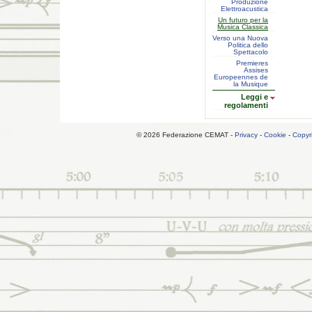
Produzione
Elettroacustica
Un futuro per la
Musica Classica
Verso una Nuova
Politica dello
Spettacolo
Premieres
Assises
Europeennes de
la Musique
Leggi e
regolamenti
© 2026 Federazione CEMAT -
Privacy
-
Cookie
-
Copyr